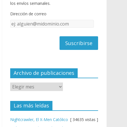
o
u
los envíos semanales.
o
b
Dirección de correo
k
e
Dirección
C
de
h
correo
a
n
n
el
Archivo de publicaciones
Las más leídas
Nightcrawler, El X-Men Católico
[ 34635 vistas ]