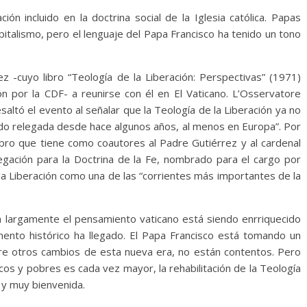
ión incluido en la doctrina social de la Iglesia católica. Papas
apitalismo, pero el lenguaje del Papa Francisco ha tenido un tono
ez -cuyo libro “Teología de la Liberación: Perspectivas” (1971)
ón por la CDF- a reunirse con él en El Vaticano. L’Osservatore
saltó el evento al señalar que la Teología de la Liberación ya no
ido relegada desde hace algunos años, al menos en Europa”. Por
ibro que tiene como coautores al Padre Gutiérrez y al cardenal
regación para la Doctrina de la Fe, nombrado para el cargo por
 la Liberación como una de las “corrientes más importantes de la
n largamente el pensamiento vaticano está siendo enrriquecido
ento histórico ha llegado. El Papa Francisco está tomando un
e otros cambios de esta nueva era, no están contentos. Pero
os y pobres es cada vez mayor, la rehabilitación de la Teología
 y muy bienvenida.