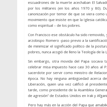
escuadrones de la muerte acechaban El Salvado
por los militares (en los años 1970 y 80). 
canonización por temor de que se viera como un
movimiento que insiste en que la Iglesia católica
como espiritual – de los pobres.
Con Francisco ese obstáculo ha sido removido, y
arzobispo Romero -paso previo a la santificaci
de minimizar el significado político de la post
pobres, nunca acogió de lleno la Teología de la L
Sin embargo, otra movida del Papa socava ta
celebrar misa impuesto hace casi 30 años al 
sacerdote por servir como ministro de Relacio
época. No hay ninguna ambigüedad acerca de 
Liberación, quien una vez calificó al presiden
tarde, como presidente de la Asamblea General
de agresión” de Estados Unidos en Irak y Afgani
Pero hay más en la acción del Papa que amabil