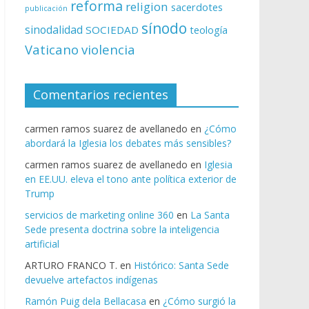
reforma
religion
sacerdotes
publicación
sínodo
sinodalidad
SOCIEDAD
teología
Vaticano
violencia
Comentarios recientes
carmen ramos suarez de avellanedo
en
¿Cómo
abordará la Iglesia los debates más sensibles?
carmen ramos suarez de avellanedo
en
Iglesia
en EE.UU. eleva el tono ante política exterior de
Trump
servicios de marketing online 360
en
La Santa
Sede presenta doctrina sobre la inteligencia
artificial
ARTURO FRANCO T.
en
Histórico: Santa Sede
devuelve artefactos indígenas
Ramón Puig dela Bellacasa
en
¿Cómo surgió la