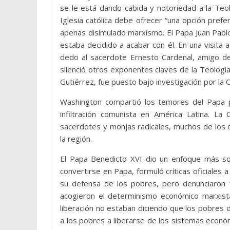
se le está dando cabida y notoriedad a la Teolo
Iglesia católica debe ofrecer “una opción pre
apenas disimulado marxismo. El Papa Juan Pablo I
estaba decidido a acabar con él. En una visita
dedo al sacerdote Ernesto Cardenal, amigo del
silenció otros exponentes claves de la Teologí
Gutiérrez, fue puesto bajo investigación por la 
Washington compartió los temores del Papa po
infiltración comunista en América Latina. L
sacerdotes y monjas radicales, muchos de los cu
la región.
El Papa Benedicto XVI dio un enfoque más so
convertirse en Papa, formuló críticas oficiales 
su defensa de los pobres, pero denunciaron “
acogieron el determinismo económico marxista
liberación no estaban diciendo que los pobres d
a los pobres a liberarse de los sistemas econó