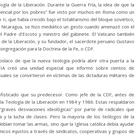
gía de la Liberación. Durante la Guerra Fría, la idea de que la
ferencial por los pobres” fue visto por muchos en Roma como un
I, que había crecido bajo el totalitarismo del bloque soviético,
 a Nicaragua, se hizo mediático un gesto cuando amenazó con el
 Padre d’Escoto y ministro del gabinete. El Vaticano también
a de la Liberación, y su fundador, el sacerdote peruano Gustavo
Congregación para la Doctrina de la Fe, o CDF.
laco de que la nueva teología podría abrir otra puerta a la
a CIA creó una unidad especial que informó sobre cientos de
ales se convirtieron en víctimas de las dictaduras militares de
fisticado que su predecesor. Como jefe de la CDF, antes de
a la Teología de la Liberación en 1984 y 1986. Estas respaldaron
graves desviaciones ideológicas” por parte de radicales que
 y la lucha de clases. Pero la mayoría de los teólogos de la
ebían tomar las armas, sino que la Iglesia católica debía ayudar
micos injustos a través de sindicatos, cooperativas y grupos de