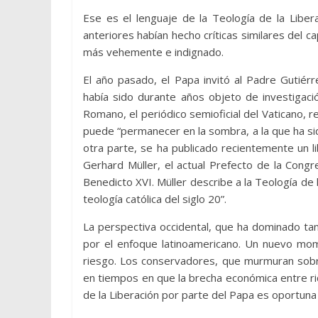
Ese es el lenguaje de la Teología de la Liberac
anteriores habían hecho críticas similares del c
más vehemente e indignado.
El año pasado, el Papa invitó al Padre Gutiérr
había sido durante años objeto de investigaci
Romano, el periódico semioficial del Vaticano, re
puede “permanecer en la sombra, a la que ha s
otra parte, se ha publicado recientemente un l
Gerhard Müller, el actual Prefecto de la Cong
Benedicto XVI. Müller describe a la Teología de
teología católica del siglo 20”.
La perspectiva occidental, que ha dominado ta
por el enfoque latinoamericano. Un nuevo mom
riesgo. Los conservadores, que murmuran sobr
en tiempos en que la brecha económica entre ric
de la Liberación por parte del Papa es oportuna