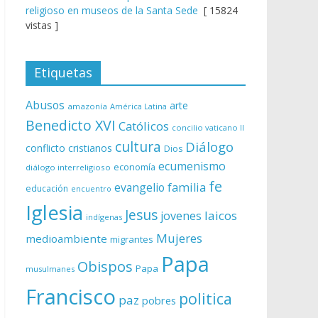
religioso en museos de la Santa Sede
[ 15824
vistas ]
Etiquetas
Abusos
arte
amazonía
América Latina
Benedicto XVI
Católicos
concilio vaticano II
cultura
Diálogo
conflicto
cristianos
Dios
ecumenismo
economía
diálogo interreligioso
fe
evangelio
familia
educación
encuentro
Iglesia
Jesus
laicos
jovenes
indígenas
Mujeres
medioambiente
migrantes
Papa
Obispos
Papa
musulmanes
Francisco
politica
paz
pobres