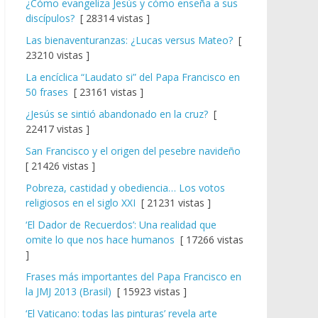
¿Cómo evangeliza Jesús y cómo enseña a sus
discípulos?
[ 28314 vistas ]
Las bienaventuranzas: ¿Lucas versus Mateo?
[
23210 vistas ]
La encíclica “Laudato si” del Papa Francisco en
50 frases
[ 23161 vistas ]
¿Jesús se sintió abandonado en la cruz?
[
22417 vistas ]
San Francisco y el origen del pesebre navideño
[ 21426 vistas ]
Pobreza, castidad y obediencia… Los votos
religiosos en el siglo XXI
[ 21231 vistas ]
‘El Dador de Recuerdos’: Una realidad que
omite lo que nos hace humanos
[ 17266 vistas
]
Frases más importantes del Papa Francisco en
la JMJ 2013 (Brasil)
[ 15923 vistas ]
‘El Vaticano: todas las pinturas’ revela arte