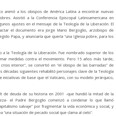
cto animó a los obispos de América Latina a encontrar nuevas
bres. Asistió a la Conferencia Episcopal Latinoamericana en
lgunos ajustes en el mensaje de la Teología de la Liberación. El
dactar el documento era Jorge Mario Bergoglio, arzobispo de
gido Papa, y anunciaría que quería “una Iglesia pobre, para los
o a la Teología de la Liberación. Fue nombrado superior de los
tomar medidas contra el movimiento. Pero 15 años más tarde,
risis interior”, se convirtió en “el obispo de las barriadas” de
as décadas siguientes rehabilitó personajes clave de la Teología
e iniciativas de base que el Vaticano, con su modelo jerárquico,
t de deuda de su historia en 2001 -que hundió la mitad de la
reza- el Padre Bergoglio comenzó a condenar lo que llamó
apitalismo salvaje” por fragmentar la vida económica y social, y
rea “una situación de pecado social que clama al cielo”.