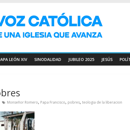
PAPA LEÓN XIV
SINODALIDAD
JUBILEO 2025
JESÚS
POLÍ
obres
,
,
,
Monseñor Romero
Papa Francisco
pobres
teologia de la liberacion