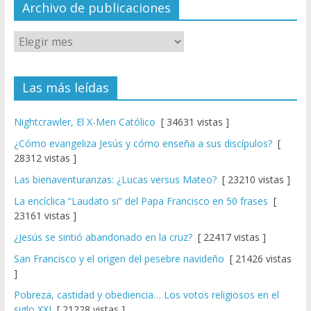
el
Archivo de publicaciones
Las más leídas
Nightcrawler, El X-Men Católico
[ 34631 vistas ]
¿Cómo evangeliza Jesús y cómo enseña a sus discípulos?
[
28312 vistas ]
Las bienaventuranzas: ¿Lucas versus Mateo?
[ 23210 vistas ]
La encíclica “Laudato si” del Papa Francisco en 50 frases
[
23161 vistas ]
¿Jesús se sintió abandonado en la cruz?
[ 22417 vistas ]
San Francisco y el origen del pesebre navideño
[ 21426 vistas
]
Pobreza, castidad y obediencia… Los votos religiosos en el
siglo XXI
[ 21228 vistas ]