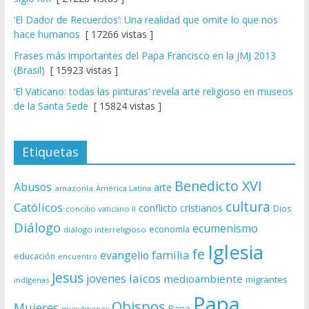
‘El Dador de Recuerdos’: Una realidad que omite lo que nos
hace humanos
[ 17266 vistas ]
Frases más importantes del Papa Francisco en la JMJ 2013
(Brasil)
[ 15923 vistas ]
‘El Vaticano: todas las pinturas’ revela arte religioso en museos
de la Santa Sede
[ 15824 vistas ]
Etiquetas
Benedicto XVI
Abusos
arte
amazonía
América Latina
cultura
Católicos
conflicto
cristianos
Dios
concilio vaticano II
Diálogo
ecumenismo
economía
diálogo interreligioso
Iglesia
fe
evangelio
familia
educación
encuentro
Jesus
laicos
jovenes
medioambiente
migrantes
indígenas
Papa
Obispos
Mujeres
Papa
musulmanes