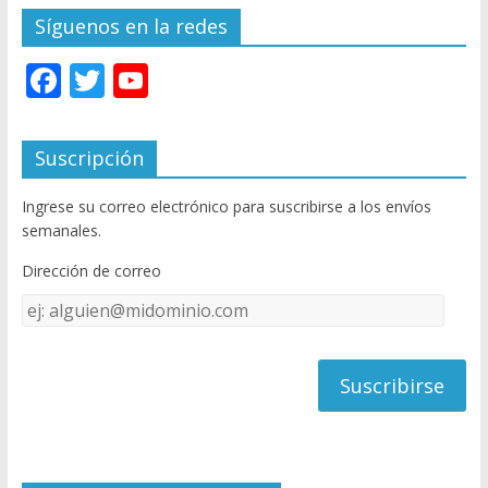
Síguenos en la redes
F
T
Y
ac
w
o
e
itt
u
Suscripción
b
er
T
Ingrese su correo electrónico para suscribirse a los envíos
o
u
semanales.
o
b
Dirección de correo
k
e
Dirección
C
de
h
correo
a
n
n