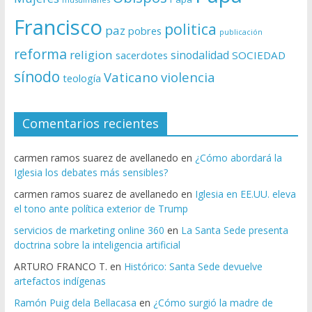
Francisco
politica
paz
pobres
publicación
reforma
religion
sinodalidad
sacerdotes
SOCIEDAD
sínodo
Vaticano
violencia
teología
Comentarios recientes
carmen ramos suarez de avellanedo
en
¿Cómo abordará la
Iglesia los debates más sensibles?
carmen ramos suarez de avellanedo
en
Iglesia en EE.UU. eleva
el tono ante política exterior de Trump
servicios de marketing online 360
en
La Santa Sede presenta
doctrina sobre la inteligencia artificial
ARTURO FRANCO T.
en
Histórico: Santa Sede devuelve
artefactos indígenas
Ramón Puig dela Bellacasa
en
¿Cómo surgió la madre de