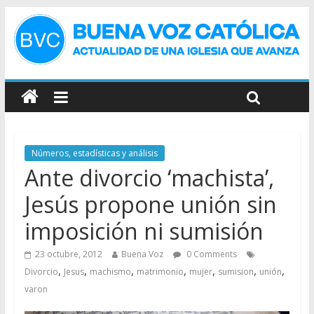
Números, estadísticas y análisis
Ante divorcio ‘machista’,
Jesús propone unión sin
imposición ni sumisión
23 octubre, 2012
Buena Voz
0 Comments
,
,
,
,
,
,
,
Divorcio
Jesus
machismo
matrimonio
mujer
sumision
unión
varon