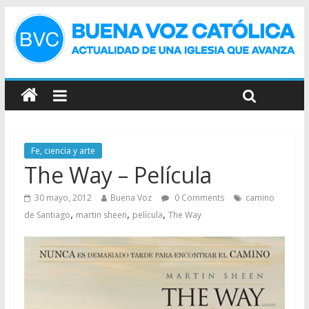
Fe, ciencia y arte
The Way – Película
30 mayo, 2012
Buena Voz
0 Comments
camino
,
,
,
de Santiago
martin sheen
película
The Way