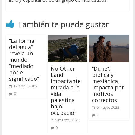
También te puede gustar
“La forma
del agua”
revela un
mundo
“mediado
No Other
“Dune”:
por el
Land:
bíblica y
significado”
Impactante
mesiánica,
12 abril, 2018
mirada a la
impacta por
vida
motivos
0
palestina
correctos
bajo
6 mayo, 2022
ocupación
1
5 marzo, 2025
0