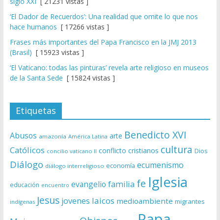
siglo XXI
[ 21231 vistas ]
‘El Dador de Recuerdos’: Una realidad que omite lo que nos
hace humanos
[ 17266 vistas ]
Frases más importantes del Papa Francisco en la JMJ 2013
(Brasil)
[ 15923 vistas ]
‘El Vaticano: todas las pinturas’ revela arte religioso en museos
de la Santa Sede
[ 15824 vistas ]
Etiquetas
Benedicto XVI
Abusos
arte
amazonía
América Latina
cultura
Católicos
conflicto
cristianos
Dios
concilio vaticano II
Diálogo
ecumenismo
economía
diálogo interreligioso
Iglesia
fe
evangelio
familia
educación
encuentro
Jesus
laicos
jovenes
medioambiente
migrantes
indígenas
Papa