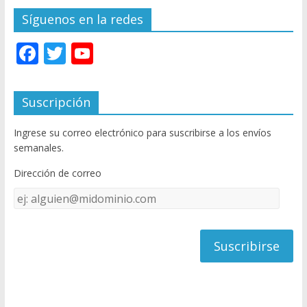
Síguenos en la redes
F
T
Y
ac
w
o
e
itt
u
Suscripción
b
er
T
Ingrese su correo electrónico para suscribirse a los envíos
o
u
semanales.
o
b
Dirección de correo
k
e
Dirección
C
de
h
correo
a
n
n