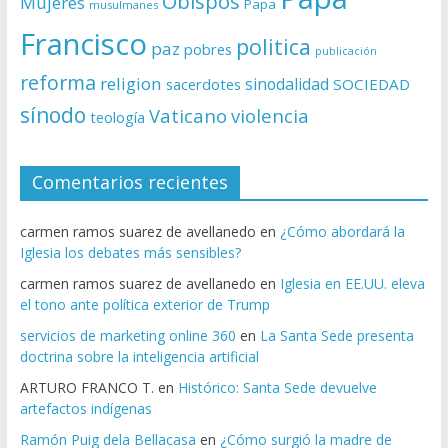
Obispos
Mujeres
Papa
musulmanes
Francisco
politica
paz
pobres
publicación
reforma
religion
sinodalidad
sacerdotes
SOCIEDAD
sínodo
Vaticano
violencia
teología
Comentarios recientes
carmen ramos suarez de avellanedo
en
¿Cómo abordará la
Iglesia los debates más sensibles?
carmen ramos suarez de avellanedo
en
Iglesia en EE.UU. eleva
el tono ante política exterior de Trump
servicios de marketing online 360
en
La Santa Sede presenta
doctrina sobre la inteligencia artificial
ARTURO FRANCO T.
en
Histórico: Santa Sede devuelve
artefactos indígenas
Ramón Puig dela Bellacasa
en
¿Cómo surgió la madre de