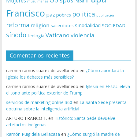
Obispos
Mujeres
Papa
musulmanes
Francisco
politica
paz
pobres
publicación
reforma
religion
sinodalidad
sacerdotes
SOCIEDAD
sínodo
Vaticano
violencia
teología
Comentarios recientes
carmen ramos suarez de avellanedo
en
¿Cómo abordará la
Iglesia los debates más sensibles?
carmen ramos suarez de avellanedo
en
Iglesia en EE.UU. eleva
el tono ante política exterior de Trump
servicios de marketing online 360
en
La Santa Sede presenta
doctrina sobre la inteligencia artificial
ARTURO FRANCO T.
en
Histórico: Santa Sede devuelve
artefactos indígenas
Ramón Puig dela Bellacasa
en
¿Cómo surgió la madre de