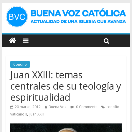
Concilio
Juan XXIII: temas
centrales de su teología y
espiritualidad
20 marzo, 2012
Buena Voz
0 Comments
concilio
,
vaticano II
Juan XXIII