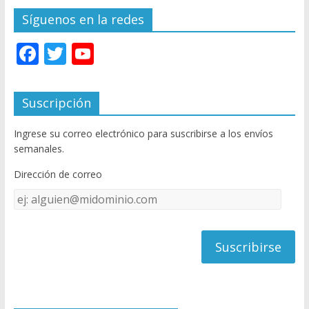
Síguenos en la redes
F
T
Y
ac
w
o
e
itt
u
Suscripción
b
er
T
Ingrese su correo electrónico para suscribirse a los envíos
o
u
semanales.
o
b
Dirección de correo
k
e
Dirección
C
de
h
correo
a
n
n