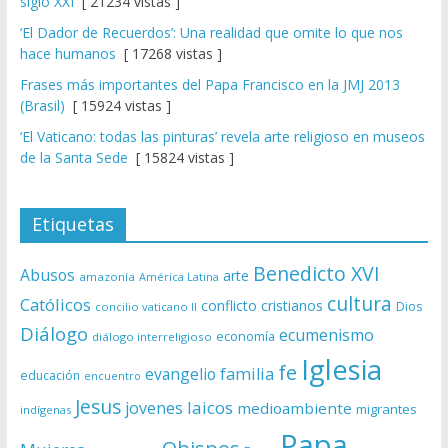
siglo XXI
[ 21234 vistas ]
‘El Dador de Recuerdos’: Una realidad que omite lo que nos
hace humanos
[ 17268 vistas ]
Frases más importantes del Papa Francisco en la JMJ 2013
(Brasil)
[ 15924 vistas ]
‘El Vaticano: todas las pinturas’ revela arte religioso en museos
de la Santa Sede
[ 15824 vistas ]
Etiquetas
Benedicto XVI
Abusos
arte
amazonía
América Latina
cultura
Católicos
conflicto
cristianos
Dios
concilio vaticano II
Diálogo
ecumenismo
economía
diálogo interreligioso
Iglesia
fe
evangelio
familia
educación
encuentro
Jesus
laicos
jovenes
medioambiente
migrantes
indígenas
Papa