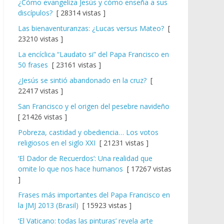
¿Cómo evangeliza Jesús y cómo enseña a sus
discípulos?
[ 28314 vistas ]
Las bienaventuranzas: ¿Lucas versus Mateo?
[
23210 vistas ]
La encíclica “Laudato si” del Papa Francisco en
50 frases
[ 23161 vistas ]
¿Jesús se sintió abandonado en la cruz?
[
22417 vistas ]
San Francisco y el origen del pesebre navideño
[ 21426 vistas ]
Pobreza, castidad y obediencia… Los votos
religiosos en el siglo XXI
[ 21231 vistas ]
‘El Dador de Recuerdos’: Una realidad que
omite lo que nos hace humanos
[ 17267 vistas
]
Frases más importantes del Papa Francisco en
la JMJ 2013 (Brasil)
[ 15923 vistas ]
‘El Vaticano: todas las pinturas’ revela arte