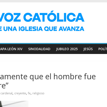
PAPA LEÓN XIV
SINODALIDAD
JUBILEO 2025
JESÚS
POLÍ
icamente que el hombre fue
re”
,
,
,
cardenal
creyente
fe
religioso