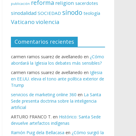
reforma
religion
sacerdotes
publicación
sínodo
sinodalidad
SOCIEDAD
teología
Vaticano
violencia
Comentarios recientes
carmen ramos suarez de avellanedo
en
¿Cómo
abordará la Iglesia los debates más sensibles?
carmen ramos suarez de avellanedo
en
Iglesia
en EE.UU. eleva el tono ante política exterior de
Trump
servicios de marketing online 360
en
La Santa
Sede presenta doctrina sobre la inteligencia
artificial
ARTURO FRANCO T.
en
Histórico: Santa Sede
devuelve artefactos indígenas
Ramón Puig dela Bellacasa
en
¿Cómo surgió la