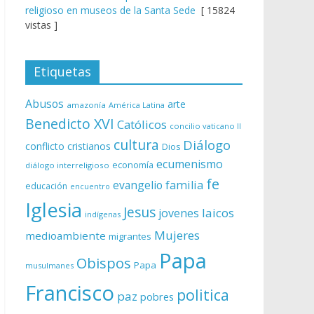
religioso en museos de la Santa Sede
[ 15824
vistas ]
Etiquetas
Abusos
arte
amazonía
América Latina
Benedicto XVI
Católicos
concilio vaticano II
cultura
Diálogo
conflicto
cristianos
Dios
ecumenismo
economía
diálogo interreligioso
fe
evangelio
familia
educación
encuentro
Iglesia
Jesus
laicos
jovenes
indígenas
Mujeres
medioambiente
migrantes
Papa
Obispos
Papa
musulmanes
Francisco
politica
paz
pobres