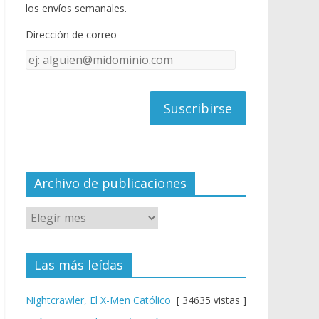
o
u
los envíos semanales.
o
b
Dirección de correo
k
e
Dirección
C
de
h
correo
a
n
n
el
Archivo de publicaciones
Las más leídas
Nightcrawler, El X-Men Católico
[ 34635 vistas ]