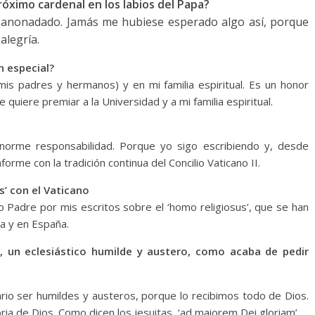
óximo cardenal en los labios del Papa?
 anonadado. Jamás me hubiese esperado algo así, porque
alegría.
n especial?
 mis padres y hermanos) y en mi familia espiritual. Es un honor
 quiere premiar a la Universidad y a mi familia espiritual.
norme responsabilidad. Porque yo sigo escribiendo y, desde
rme con la tradición continua del Concilio Vaticano II.
’ con el Vaticano
nto Padre por mis escritos sobre el ‘homo religiosus’, que se han
ia y en España.
, un eclesiástico humilde y austero, como acaba de pedir
rio ser humildes y austeros, porque lo recibimos todo de Dios.
loria de Dios. Como dicen los jesuitas, ‘ad maiorem Dei gloriam’