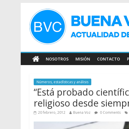
NOSOTROS
MISIÓN
CONTACTO
Números, estadísticas y análisis
“Está probado científ
religioso desde siemp
20 febrero, 2012
Buena Voz
0 Comments