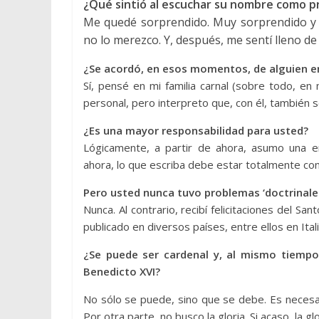
¿Qué sintió al escuchar su nombre como pr
Me quedé sorprendido. Muy sorprendido y
no lo merezco. Y, después, me sentí lleno de 
¿Se acordó, en esos momentos, de alguien e
Sí, pensé en mi familia carnal (sobre todo, en
personal, pero interpreto que, con él, también se
¿Es una mayor responsabilidad para usted?
Lógicamente, a partir de ahora, asumo una e
ahora, lo que escriba debe estar totalmente confo
Pero usted nunca tuvo problemas ‘doctrinales
Nunca. Al contrario, recibí felicitaciones del Sa
publicado en diversos países, entre ellos en Ital
¿Se puede ser cardenal y, al mismo tiempo
Benedicto XVI?
No sólo se puede, sino que se debe. Es necesa
Por otra parte, no busco la gloria. Si acaso, la g