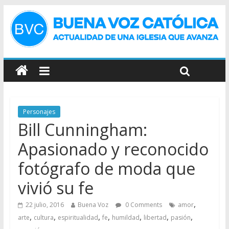
Personajes
Bill Cunningham:
Apasionado y reconocido
fotógrafo de moda que
vivió su fe
,
22 julio, 2016
Buena Voz
0 Comments
amor
,
,
,
,
,
,
,
arte
cultura
espiritualidad
fe
humildad
libertad
pasión