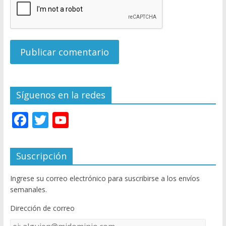
Síguenos en la redes
F
T
Y
ac
w
o
e
itt
u
Suscripción
b
er
T
Ingrese su correo electrónico para suscribirse a los envíos
o
u
semanales.
o
b
Dirección de correo
k
e
Dirección