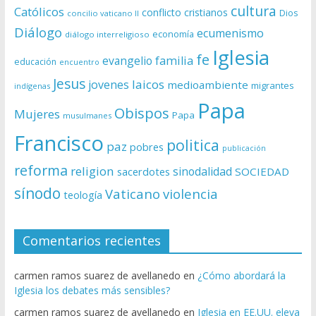
cultura
Católicos
conflicto
cristianos
Dios
concilio vaticano II
Diálogo
ecumenismo
economía
diálogo interreligioso
Iglesia
fe
evangelio
familia
educación
encuentro
Jesus
laicos
jovenes
medioambiente
migrantes
indígenas
Papa
Obispos
Mujeres
Papa
musulmanes
Francisco
politica
paz
pobres
publicación
reforma
religion
sinodalidad
sacerdotes
SOCIEDAD
sínodo
Vaticano
violencia
teología
Comentarios recientes
carmen ramos suarez de avellanedo
en
¿Cómo abordará la
Iglesia los debates más sensibles?
carmen ramos suarez de avellanedo
en
Iglesia en EE.UU. eleva