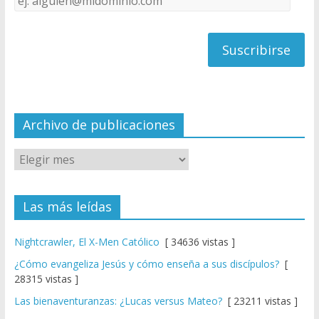
C
de
h
correo
a
n
n
el
Archivo de publicaciones
Las más leídas
Nightcrawler, El X-Men Católico
[ 34636 vistas ]
¿Cómo evangeliza Jesús y cómo enseña a sus discípulos?
[
28315 vistas ]
Las bienaventuranzas: ¿Lucas versus Mateo?
[ 23211 vistas ]