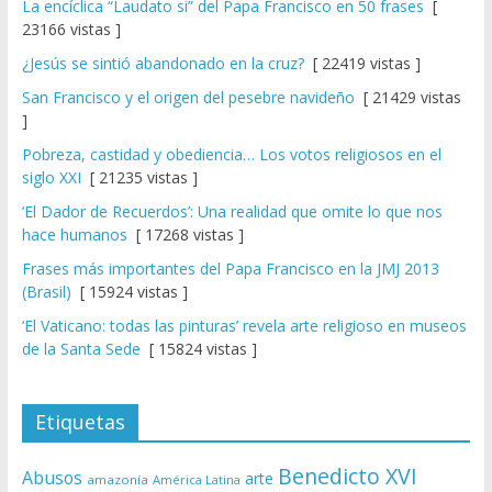
La encíclica “Laudato si” del Papa Francisco en 50 frases
[
23166 vistas ]
¿Jesús se sintió abandonado en la cruz?
[ 22419 vistas ]
San Francisco y el origen del pesebre navideño
[ 21429 vistas
]
Pobreza, castidad y obediencia… Los votos religiosos en el
siglo XXI
[ 21235 vistas ]
‘El Dador de Recuerdos’: Una realidad que omite lo que nos
hace humanos
[ 17268 vistas ]
Frases más importantes del Papa Francisco en la JMJ 2013
(Brasil)
[ 15924 vistas ]
‘El Vaticano: todas las pinturas’ revela arte religioso en museos
de la Santa Sede
[ 15824 vistas ]
Etiquetas
Benedicto XVI
Abusos
arte
amazonía
América Latina