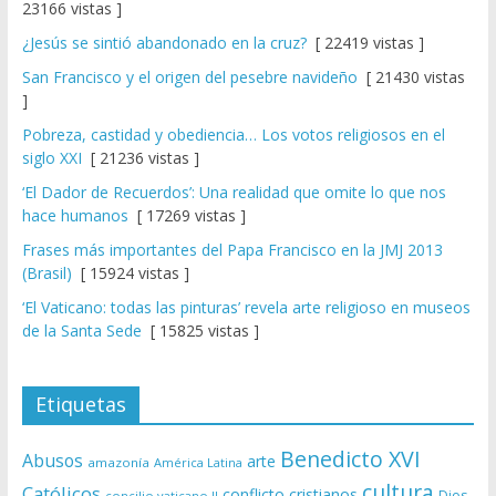
23166 vistas ]
¿Jesús se sintió abandonado en la cruz?
[ 22419 vistas ]
San Francisco y el origen del pesebre navideño
[ 21430 vistas
]
Pobreza, castidad y obediencia… Los votos religiosos en el
siglo XXI
[ 21236 vistas ]
‘El Dador de Recuerdos’: Una realidad que omite lo que nos
hace humanos
[ 17269 vistas ]
Frases más importantes del Papa Francisco en la JMJ 2013
(Brasil)
[ 15924 vistas ]
‘El Vaticano: todas las pinturas’ revela arte religioso en museos
de la Santa Sede
[ 15825 vistas ]
Etiquetas
Benedicto XVI
Abusos
arte
amazonía
América Latina
cultura
Católicos
conflicto
cristianos
Dios
concilio vaticano II