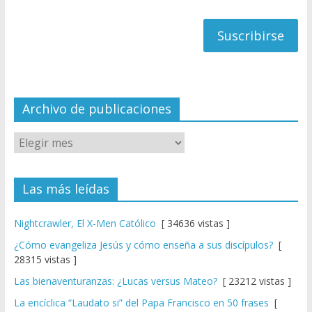
h
correo
a
n
n
el
Archivo de publicaciones
Las más leídas
Nightcrawler, El X-Men Católico
[ 34636 vistas ]
¿Cómo evangeliza Jesús y cómo enseña a sus discípulos?
[
28315 vistas ]
Las bienaventuranzas: ¿Lucas versus Mateo?
[ 23212 vistas ]
La encíclica “Laudato si” del Papa Francisco en 50 frases
[