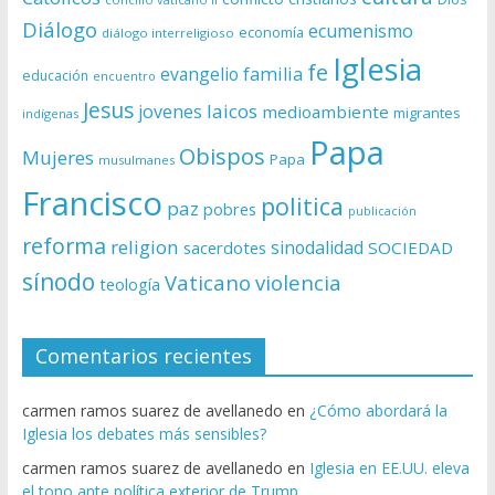
Diálogo
ecumenismo
economía
diálogo interreligioso
Iglesia
fe
evangelio
familia
educación
encuentro
Jesus
laicos
jovenes
medioambiente
migrantes
indígenas
Papa
Obispos
Mujeres
Papa
musulmanes
Francisco
politica
paz
pobres
publicación
reforma
religion
sinodalidad
sacerdotes
SOCIEDAD
sínodo
Vaticano
violencia
teología
Comentarios recientes
carmen ramos suarez de avellanedo
en
¿Cómo abordará la
Iglesia los debates más sensibles?
carmen ramos suarez de avellanedo
en
Iglesia en EE.UU. eleva
el tono ante política exterior de Trump