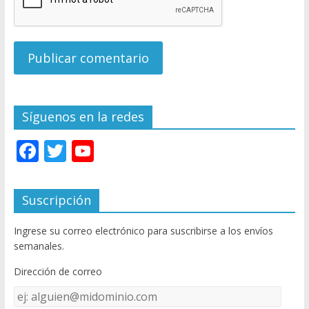
Síguenos en la redes
F
T
Y
ac
w
o
e
itt
u
Suscripción
b
er
T
Ingrese su correo electrónico para suscribirse a los envíos
o
u
semanales.
o
b
Dirección de correo
k
e
Dirección
C
de