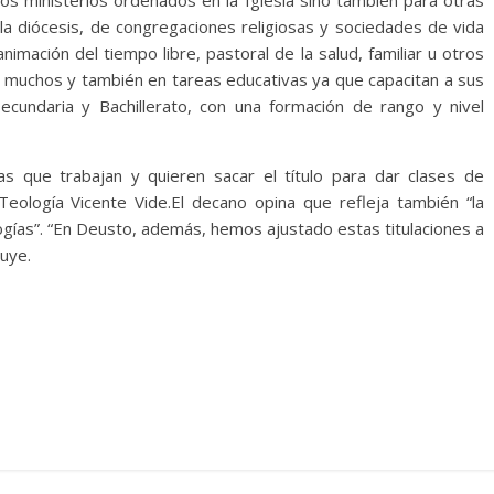
os ministerios ordenados en la Iglesia sino también para otras
la diócesis, de congregaciones religiosas y sociedades de vida
nimación del tiempo libre, pastoral de la salud, familiar u otros
 muchos y también en tareas educativas ya que capacitan a sus
Secundaria y Bachillerato, con una formación de rango y nivel
s que trabajan y quieren sacar el título para dar clases de
 Teología Vicente Vide.El decano opina que refleja también “la
ogías”. “En Deusto, además, hemos ajustado estas titulaciones a
luye.