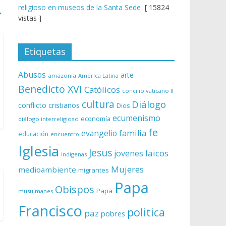
religioso en museos de la Santa Sede
[ 15824
→
vistas ]
Etiquetas
Abusos
arte
amazonía
América Latina
Benedicto XVI
Católicos
concilio vaticano II
cultura
Diálogo
conflicto
cristianos
Dios
ecumenismo
economía
diálogo interreligioso
fe
evangelio
familia
educación
encuentro
Iglesia
Jesus
laicos
jovenes
indígenas
Mujeres
medioambiente
migrantes
Papa
Obispos
Papa
musulmanes
Francisco
politica
paz
pobres