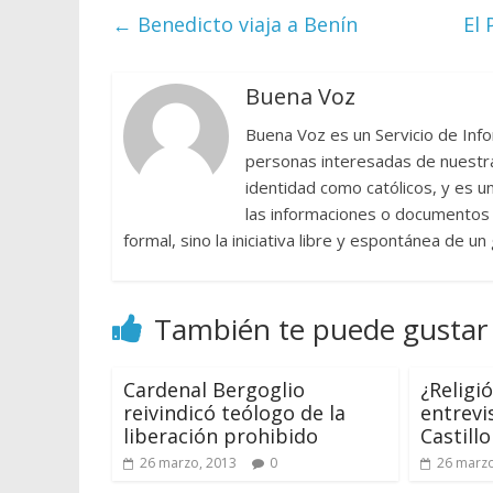
←
Benedicto viaja a Benín
El 
Buena Voz
Buena Voz es un Servicio de Info
personas interesadas de nuestra 
identidad como católicos, y es 
las informaciones o documentos e
formal, sino la iniciativa libre y espontánea de u
También te puede gustar
Cardenal Bergoglio
¿Religi
reivindicó teólogo de la
entrevi
liberación prohibido
Castillo
26 marzo, 2013
0
26 marzo