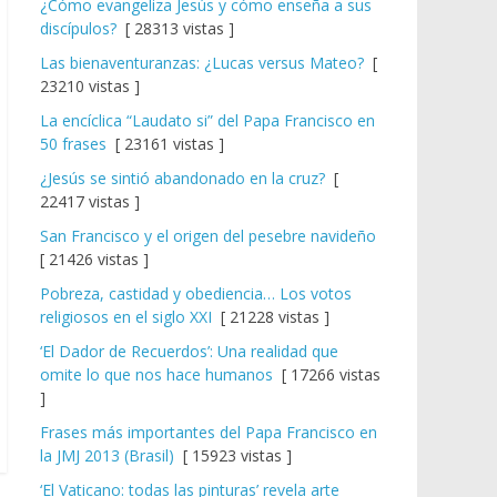
¿Cómo evangeliza Jesús y cómo enseña a sus
discípulos?
[ 28313 vistas ]
Las bienaventuranzas: ¿Lucas versus Mateo?
[
23210 vistas ]
La encíclica “Laudato si” del Papa Francisco en
50 frases
[ 23161 vistas ]
¿Jesús se sintió abandonado en la cruz?
[
22417 vistas ]
San Francisco y el origen del pesebre navideño
[ 21426 vistas ]
Pobreza, castidad y obediencia… Los votos
religiosos en el siglo XXI
[ 21228 vistas ]
‘El Dador de Recuerdos’: Una realidad que
omite lo que nos hace humanos
[ 17266 vistas
]
Frases más importantes del Papa Francisco en
la JMJ 2013 (Brasil)
[ 15923 vistas ]
‘El Vaticano: todas las pinturas’ revela arte