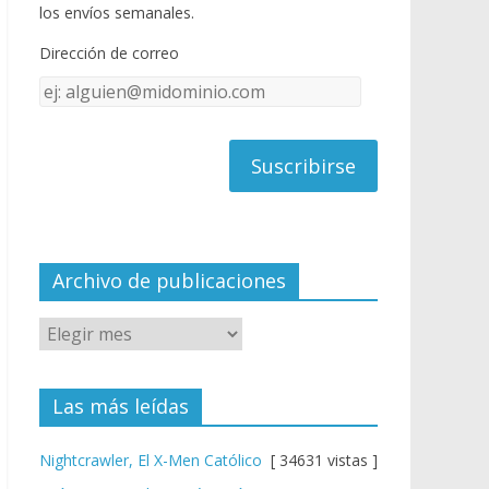
o
u
los envíos semanales.
o
b
Dirección de correo
k
e
Dirección
C
de
h
correo
a
n
n
el
Archivo de publicaciones
Las más leídas
Nightcrawler, El X-Men Católico
[ 34631 vistas ]