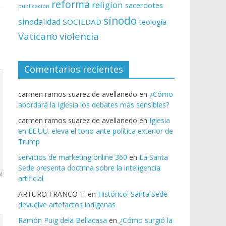
reforma
religion
sacerdotes
publicación
sínodo
sinodalidad
SOCIEDAD
teología
Vaticano
violencia
Comentarios recientes
carmen ramos suarez de avellanedo
en
¿Cómo
abordará la Iglesia los debates más sensibles?
carmen ramos suarez de avellanedo
en
Iglesia
en EE.UU. eleva el tono ante política exterior de
Trump
servicios de marketing online 360
en
La Santa
Sede presenta doctrina sobre la inteligencia
artificial
ARTURO FRANCO T.
en
Histórico: Santa Sede
devuelve artefactos indígenas
Ramón Puig dela Bellacasa
en
¿Cómo surgió la