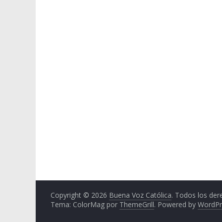
Copyright © 2026
Buena Voz Católica
. Todos los der
Tema: ColorMag por
ThemeGrill
. Powered by
WordPr