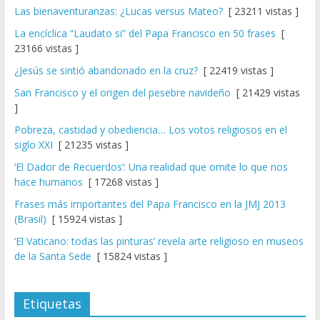
Las bienaventuranzas: ¿Lucas versus Mateo?
[ 23211 vistas ]
La encíclica “Laudato si” del Papa Francisco en 50 frases
[
23166 vistas ]
¿Jesús se sintió abandonado en la cruz?
[ 22419 vistas ]
San Francisco y el origen del pesebre navideño
[ 21429 vistas
]
Pobreza, castidad y obediencia… Los votos religiosos en el
siglo XXI
[ 21235 vistas ]
‘El Dador de Recuerdos’: Una realidad que omite lo que nos
hace humanos
[ 17268 vistas ]
Frases más importantes del Papa Francisco en la JMJ 2013
(Brasil)
[ 15924 vistas ]
‘El Vaticano: todas las pinturas’ revela arte religioso en museos
de la Santa Sede
[ 15824 vistas ]
Etiquetas