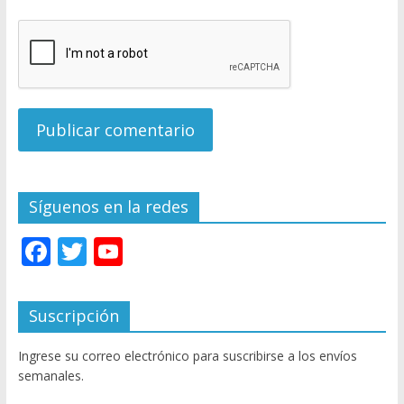
Síguenos en la redes
F
T
Y
ac
w
o
e
itt
u
Suscripción
b
er
T
Ingrese su correo electrónico para suscribirse a los envíos
o
u
semanales.
o
b