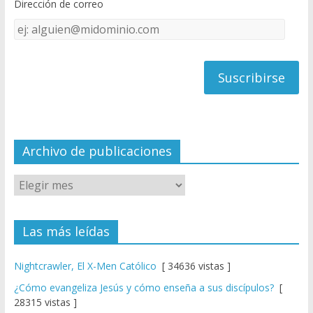
Dirección de correo
k
e
Dirección
C
de
h
correo
a
n
n
el
Archivo de publicaciones
Las más leídas
Nightcrawler, El X-Men Católico
[ 34636 vistas ]
¿Cómo evangeliza Jesús y cómo enseña a sus discípulos?
[
28315 vistas ]