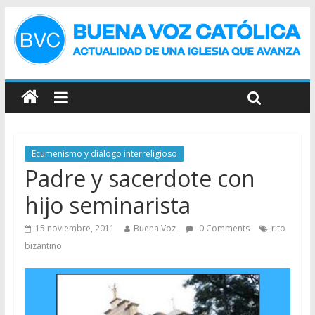
Ecumenismo y diálogo interreligioso
Padre y sacerdote con
hijo seminarista
15 noviembre, 2011
Buena Voz
0 Comments
rito
bizantino