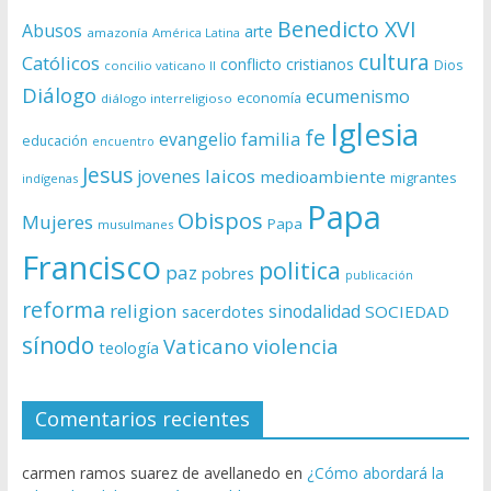
Benedicto XVI
Abusos
arte
amazonía
América Latina
cultura
Católicos
conflicto
cristianos
Dios
concilio vaticano II
Diálogo
ecumenismo
economía
diálogo interreligioso
Iglesia
fe
evangelio
familia
educación
encuentro
Jesus
laicos
jovenes
medioambiente
migrantes
indígenas
Papa
Obispos
Mujeres
Papa
musulmanes
Francisco
politica
paz
pobres
publicación
reforma
religion
sinodalidad
sacerdotes
SOCIEDAD
sínodo
Vaticano
violencia
teología
Comentarios recientes
carmen ramos suarez de avellanedo
en
¿Cómo abordará la