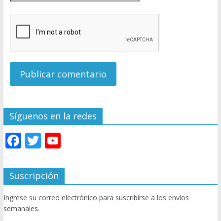
Síguenos en la redes
F
T
Y
ac
w
o
e
itt
u
Suscripción
b
er
T
Ingrese su correo electrónico para suscribirse a los envíos
o
u
semanales.
o
b