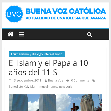
Ecumenismo y diálogo interreligioso
El Islam y el Papa a 10
años del 11-S
13 septiembre, 2011
Buena Voz
0 Comments
,
,
,
Benedicto XVI
islam
musulmanes
new york