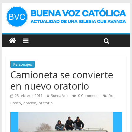
Personajes
Camioneta se convierte
en nuevo oratorio
23 febrero, 2011
Buena Voz
0 Comments
Don
,
,
Bosco
oracion
oratorio