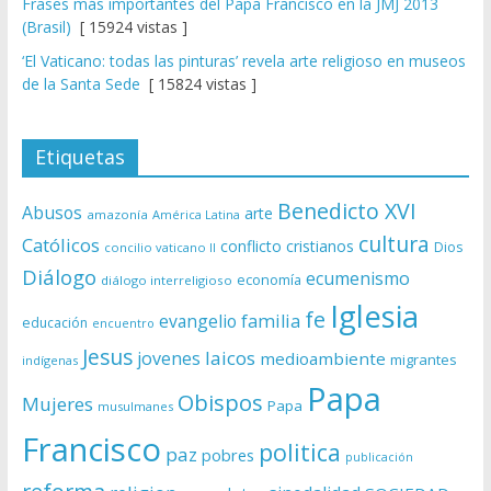
Frases más importantes del Papa Francisco en la JMJ 2013
(Brasil)
[ 15924 vistas ]
‘El Vaticano: todas las pinturas’ revela arte religioso en museos
de la Santa Sede
[ 15824 vistas ]
Etiquetas
Benedicto XVI
Abusos
arte
amazonía
América Latina
cultura
Católicos
conflicto
cristianos
Dios
concilio vaticano II
Diálogo
ecumenismo
economía
diálogo interreligioso
Iglesia
fe
evangelio
familia
educación
encuentro
Jesus
laicos
jovenes
medioambiente
migrantes
indígenas
Papa
Obispos
Mujeres
Papa
musulmanes
Francisco
politica
paz
pobres
publicación