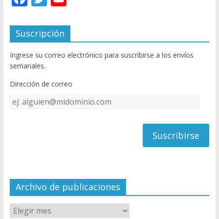
ac
w
o
e
itt
u
Suscripción
b
er
T
Ingrese su correo electrónico para suscribirse a los envíos
o
u
semanales.
o
b
Dirección de correo
k
e
Dirección
C
de
h
correo
a
n
n
el
Archivo de publicaciones