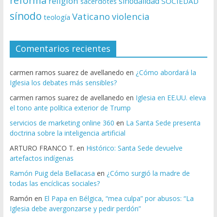
reforma
religion
sinodalidad
sacerdotes
SOCIEDAD
sínodo
Vaticano
violencia
teología
Comentarios recientes
carmen ramos suarez de avellanedo
en
¿Cómo abordará la
Iglesia los debates más sensibles?
carmen ramos suarez de avellanedo
en
Iglesia en EE.UU. eleva
el tono ante política exterior de Trump
servicios de marketing online 360
en
La Santa Sede presenta
doctrina sobre la inteligencia artificial
ARTURO FRANCO T.
en
Histórico: Santa Sede devuelve
artefactos indígenas
Ramón Puig dela Bellacasa
en
¿Cómo surgió la madre de
todas las encíclicas sociales?
Ramón
en
El Papa en Bélgica, “mea culpa” por abusos: “La
Iglesia debe avergonzarse y pedir perdón”