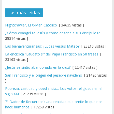
Las más leídas
Nightcrawler, El X-Men Católico
[ 34635 vistas ]
¿Cómo evangeliza Jesús y cómo enseña a sus discípulos?
[
28314 vistas ]
Las bienaventuranzas: ¿Lucas versus Mateo?
[ 23210 vistas ]
La encíclica “Laudato si” del Papa Francisco en 50 frases
[
23165 vistas ]
¿Jesús se sintió abandonado en la cruz?
[ 22417 vistas ]
San Francisco y el origen del pesebre navideño
[ 21426 vistas
]
Pobreza, castidad y obediencia… Los votos religiosos en el
siglo XXI
[ 21235 vistas ]
‘El Dador de Recuerdos’: Una realidad que omite lo que nos
hace humanos
[ 17268 vistas ]