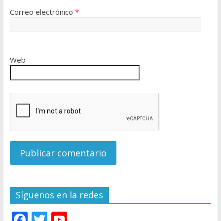
Correo electrónico
*
Web
Síguenos en la redes
F
T
Y