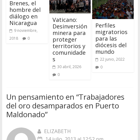
Brenes, el
hombre del
diálogo en
Vaticano:
Nicaragua
Perfiles
Desinversión
9 noviembre,
migratorios
minera para
para las
proteger
2018
0
diócesis del
territorios y
mundo
comunidade
s
22 junio, 2022
30 abril, 2026
0
0
Un pensamiento en “
Trabajadores
del oro desamparados en Puerto
Maldonado
”
ELIZABETH
14 julio, 2013 al 12:52 pm