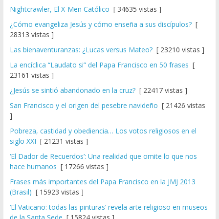
Nightcrawler, El X-Men Católico
[ 34635 vistas ]
¿Cómo evangeliza Jesús y cómo enseña a sus discípulos?
[
28313 vistas ]
Las bienaventuranzas: ¿Lucas versus Mateo?
[ 23210 vistas ]
La encíclica “Laudato si” del Papa Francisco en 50 frases
[
23161 vistas ]
¿Jesús se sintió abandonado en la cruz?
[ 22417 vistas ]
San Francisco y el origen del pesebre navideño
[ 21426 vistas
]
Pobreza, castidad y obediencia… Los votos religiosos en el
siglo XXI
[ 21231 vistas ]
‘El Dador de Recuerdos’: Una realidad que omite lo que nos
hace humanos
[ 17266 vistas ]
Frases más importantes del Papa Francisco en la JMJ 2013
(Brasil)
[ 15923 vistas ]
‘El Vaticano: todas las pinturas’ revela arte religioso en museos
de la Santa Sede
[ 15824 vistas ]