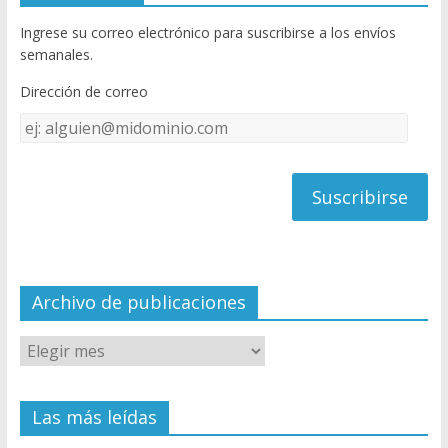
b
er
T
Ingrese su correo electrónico para suscribirse a los envíos
o
u
semanales.
o
b
Dirección de correo
k
e
Dirección
C
de
h
correo
a
n
n
el
Archivo de publicaciones
Las más leídas