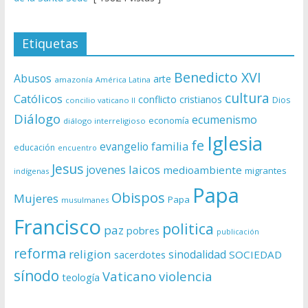
Etiquetas
Benedicto XVI
Abusos
arte
amazonía
América Latina
cultura
Católicos
conflicto
cristianos
Dios
concilio vaticano II
Diálogo
ecumenismo
economía
diálogo interreligioso
Iglesia
fe
evangelio
familia
educación
encuentro
Jesus
laicos
jovenes
medioambiente
migrantes
indígenas
Papa
Obispos
Mujeres
Papa
musulmanes
Francisco
politica
paz
pobres
publicación
reforma
religion
sinodalidad
sacerdotes
SOCIEDAD
sínodo
Vaticano
violencia
teología