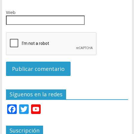
Web
Síguenos en la redes
F
T
Y
ac
w
o
e
itt
u
Suscripción