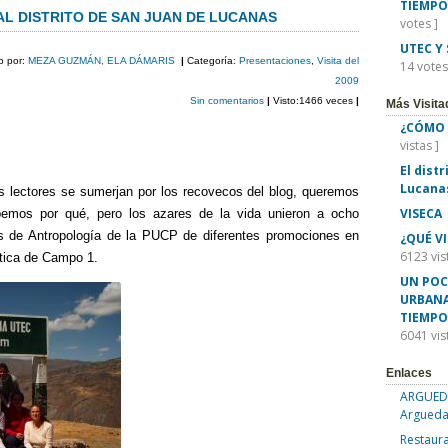
TIEMPO
m
 AL DISTRITO DE SAN JUAN DE LUCANAS
votes ]
p
UTEC Y
o por:
MEZA GUZMÁN, ELA DÁMARIS
|
Categoría:
Presentaciones
,
Visita del
14 votes
ar
2009
Sin comentarios
|
Visto:1466 veces
|
Más Visita
tir
¿CÓMO 
vistas ]
El dist
Lucana
s lectores se sumerjan por los recovecos del blog, queremos
VISECA
bemos por qué, pero los azares de la vida unieron a ocho
es de Antropología de la PUCP de diferentes promociones en
¿QUÉ V
6123 vis
tica de Campo 1.
UN POC
URBANA
TIEMPO
6041 vis
Enlaces
ARGUEDA
Argueda
Restaura