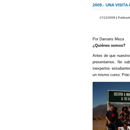
c
tt
2009.-
UNA VISITA
e
er
17/12/2009
|
Publicad
b
o
Por Damaris Meza
o
¿Quiénes somos?
k
Antes de que nuestro
presentarnos. No sa
inexpertos estudiant
un mismo curso: Prác