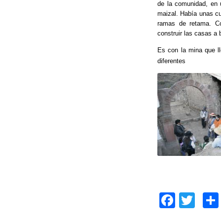
de la comunidad, en 
k
maizal. Había unas cu
ramas de retama. Co
construir las casas a 
Es con la mina que l
diferentes
F
T
a
wi