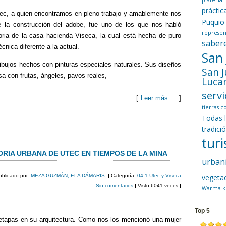
platería
prácti
tec, a quien encontramos en pleno trabajo y amablemente nos
Puquio
e la construcción del adobe, fue uno de los que nos habló
represen
oria de la casa hacienda Viseca, la cual está hecha de puro
saber
cnica diferente a la actual.
San
bujos hechos con pinturas especiales naturales. Sus diseños
San 
a con frutas, ángeles, pavos reales,
Luca
servi
[
Leer más …
]
tierras 
Todas 
C
tradici
o
tur
m
ORIA URBANA DE UTEC EN TIEMPOS DE LA MINA
urban
p
ublicado por:
MEZA GUZMÁN, ELA DÁMARIS
|
Categoría:
04.1 Utec y Viseca
vegeta
ar
Sin comentarios
|
Visto:6041 veces
|
Warma k
tir
Top 5
etapas en su arquitectura. Como nos los mencionó una mujer