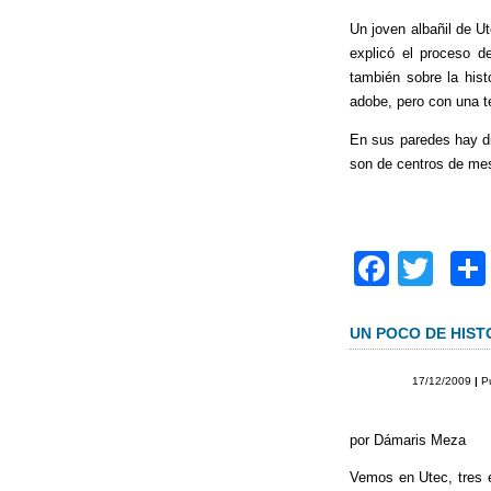
k
Un joven albañil de U
explicó el proceso d
también sobre la hist
adobe, pero con una té
En sus paredes hay di
son de centros de mes
F
T
a
wi
c
tt
UN POCO DE HIST
e
er
17/12/2009
|
P
b
o
por Dámaris Meza
o
Vemos en Utec, tres 