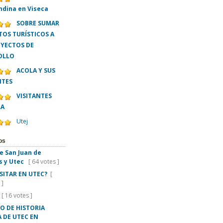
ndina en Viseca
SOBRE SUMAR
OS TURÍSTICOS A
OYECTOS DE
OLLO
ACOLA Y SUS
NTES
VISITANTES
LA
Utej
os
e San Juan de
s y Utec
[ 64 votes ]
ISITAR EN UTEC?
[
 ]
[ 16 votes ]
O DE HISTORIA
 DE UTEC EN