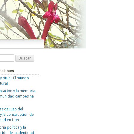
ecientes
 y ritual. El mundo
tural
ntación y la memoria
omunidad campesina
as del uso del
y la construcción de
idad en Utec
ia política y la
ción de la identidad