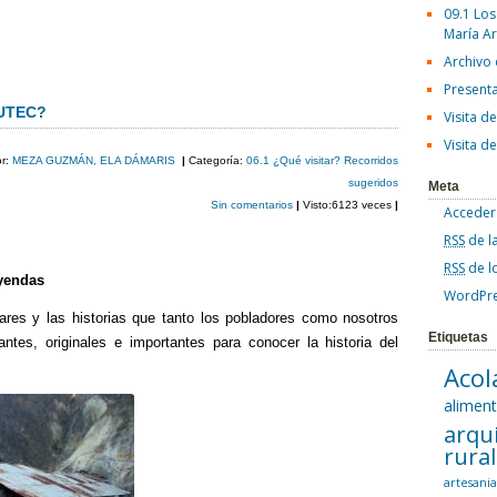
09.1 Los
María A
C
Archivo
o
Present
m
 UTEC?
Visita d
p
Visita d
or:
MEZA GUZMÁN, ELA DÁMARIS
|
Categoría:
06.1 ¿Qué visitar? Recorridos
ar
sugeridos
Meta
Sin comentarios
|
Visto:6123 veces
|
Acceder
tir
RSS
de l
RSS
de l
eyendas
WordPre
ares y las historias que tanto los pobladores como nosotros
Etiquetas
ntes, originales e importantes para conocer la historia del
Acol
alimen
arqu
rura
artesani