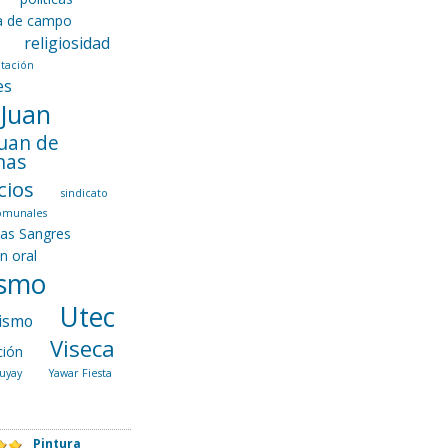
ca de campo
religiosidad
tación
es
 Juan
Juan de
nas
cios
sindicato
comunales
las Sangres
ón oral
ismo
Utec
ismo
Viseca
ción
uyay
Yawar Fiesta
Pintura