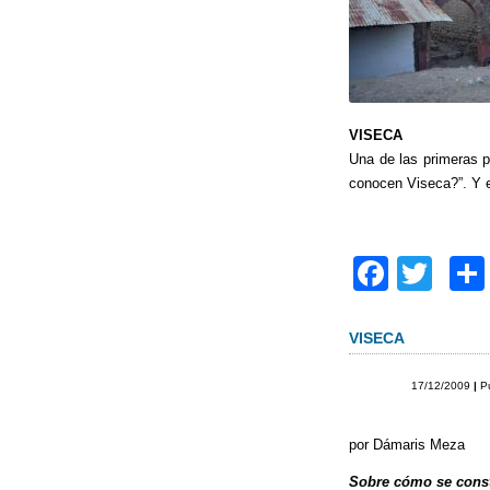
VISECA
Una de las primeras p
conocen Viseca?”. Y e
F
T
a
wi
c
tt
VISECA
e
er
17/12/2009
|
P
b
o
por Dámaris Meza
o
Sobre cómo se const