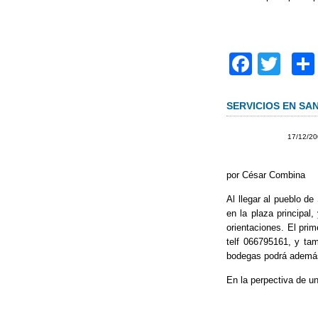
F
T
a
wi
c
tt
SERVICIOS EN SA
e
er
17/12/2
b
o
por César Combina
o
Al llegar al pueblo de
en la plaza principal
k
orientaciones. El prim
telf 066795161, y tam
bodegas podrá además a
En la perpectiva de u