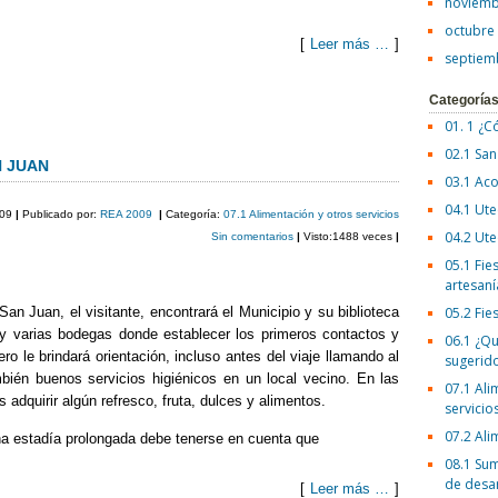
noviemb
octubre
[
Leer más …
]
septiem
C
Categoría
o
01. 1 ¿C
02.1 San
m
N JUAN
03.1 Aco
p
04.1 Ute
009
|
Publicado por:
REA 2009
|
Categoría:
07.1 Alimentación y otros servicios
ar
04.2 Ute
Sin comentarios
|
Visto:1488 veces
|
05.1 Fies
tir
artesaní
 San Juan, el visitante, encontrará el Municipio y su biblioteca
05.2 Fie
, y varias bodegas donde establecer los primeros contactos y
06.1 ¿Qu
ero le brindará orientación, incluso antes del viaje llamando al
sugerid
bién buenos servicios higiénicos en un local vecino. En las
07.1 Ali
dquirir algún refresco, fruta, dulces y alimentos.
servicio
07.2 Ali
na estadía prolongada debe tenerse en cuenta que
08.1 Sum
de desa
[
Leer más …
]