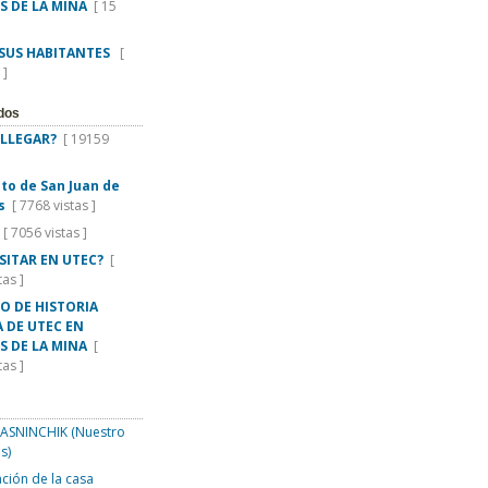
S DE LA MINA
[ 15
 SUS HABITANTES
[
 ]
dos
LLEGAR?
[ 19159
rito de San Juan de
s
[ 7768 vistas ]
[ 7056 vistas ]
ISITAR EN UTEC?
[
tas ]
O DE HISTORIA
 DE UTEC EN
S DE LA MINA
[
tas ]
SNINCHIK (Nuestro
s)
ción de la casa