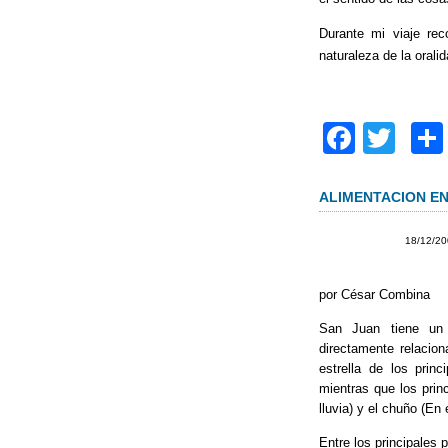
Durante mi viaje rec
naturaleza de la oralid
F
T
a
wi
c
tt
ALIMENTACION EN
e
er
18/12/2
b
o
por César Combina
o
San Juan tiene un e
directamente relacion
k
estrella de los prin
mientras que los prin
lluvia) y el chuño (En
Entre los principales 