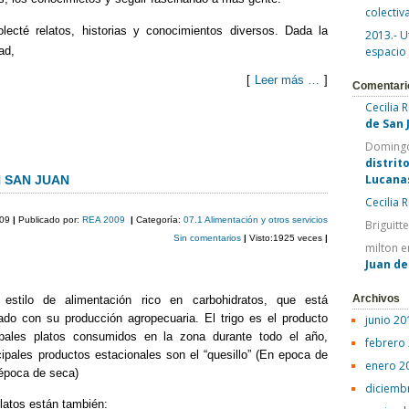
colectiv
olecté relatos, historias y conocimientos diversos. Dada la
2013.- U
ad,
espacio
[
Leer más …
]
Comentari
Cecilia 
C
de San 
o
Domingo
distrit
m
Lucana
 SAN JUAN
Cecilia 
p
009
|
Publicado por:
REA 2009
|
Categoría:
07.1 Alimentación y otros servicios
Briguitt
ar
Sin comentarios
|
Visto:1925 veces
|
milton
e
tir
Juan d
Archivos
stilo de alimentación rico en carbohidratos, que está
ado con su producción agropecuaria. El trigo es el producto
junio 20
cipales platos consumidos en la zona durante todo el año,
febrero
cipales productos estacionales son el “quesillo” (En epoca de
enero 2
 época de seca)
diciemb
platos están también: