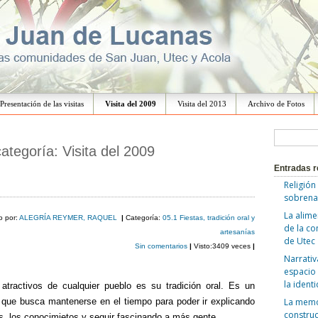
Ir
al
Presentación de las visitas
Visita del 2009
Visita del 2013
Archivo de Fotos
contenido
B
categoría:
Visita del 2009
u
Entradas r
s
Religión
c
sobrena
a
La alime
o por:
ALEGRÍA REYMER, RAQUEL
|
Categoría:
05.1 Fiestas, tradición oral y
de la c
r
artesanías
de Utec
Sin comentarios
|
Visto:3409 veces
|
:
Narrativ
espacio 
la ident
tractivos de cualquier pueblo es su tradición oral. Es un
 que busca mantenerse en el tiempo para poder ir explicando
La memor
construc
as, los conocimietos y seguir fascinando a más gente.