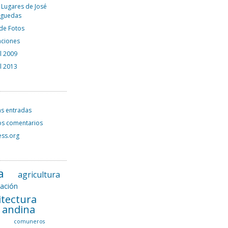
 Lugares de José
rguedas
 de Fotos
aciones
el 2009
el 2013
as entradas
os comentarios
ss.org
a
agricultura
tación
itectura
l andina
a
comuneros