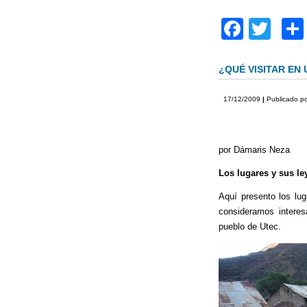
F
T
a
wi
c
tt
¿QUÉ VISITAR EN
e
er
17/12/2009
|
Publicado p
b
o
por Dámaris Neza
o
Los lugares y sus l
k
Aquí presento los lug
consideramos interesa
pueblo de Utec.