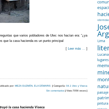
comun
espac
haci
identida
Jos
Ar
reguntas que varios pobladores de Utec nos hacían era: “¿ya
Lima
s que la casa hacienda es un punto principal
lit
[
Leer más …
]
Lucana
C
lugares
memo
o
mine
m
mon
p
natu
ublicado por:
MEZA GUZMÁN, ELA DÁMARIS
|
Categoría:
04.1 Utec y Viseca
ar
Sin comentarios
|
Visto:7056 veces
|
paisaje
patri
tir
pintura
ruyó la casa hacienda Viseca