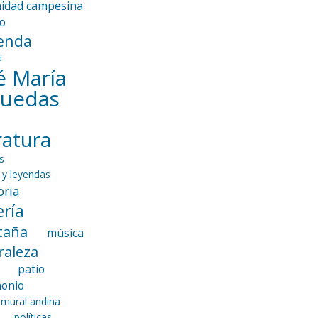
idad campesina
io
enda
d
é María
guedas
eratura
s
 y leyendas
ria
ría
taña
música
raleza
patio
monio
 mural andina
políticas