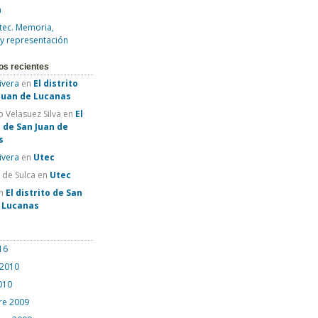
a
tec. Memoria,
 y representación
os recientes
Rivera
en
El distrito
Juan de Lucanas
 Velasuez Silva
en
El
o de San Juan de
s
Rivera
en
Utec
e de Sulca
en
Utec
n
El distrito de San
e Lucanas
16
 2010
010
re 2009