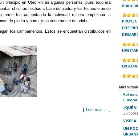
un principio en Utec vivían algunas personas, pues todo era
mural a
antas chocitas hechas a base de piedra y los techos eran de
nforme fue aumentando la actividad minera empezaron a
base de piedra y barro, y posteriormente de adobe.
PROYECT
LOS PR
legan los campamentos. Estos se encuentran distribuidos en
DESARR
HABITA
EN ACO
Más votad
Fotos d
Lucana
¿QUÉ V
[
Leer más …
]
26 votes
VISECA
C
UN POC
o
URBANA