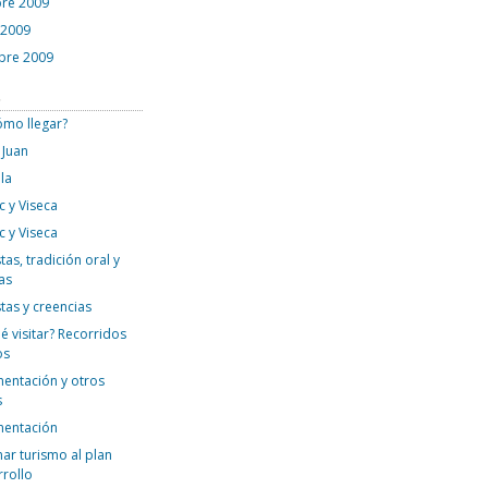
re 2009
 2009
bre 2009
s
ómo llegar?
 Juan
la
c y Viseca
c y Viseca
tas, tradición oral y
as
stas y creencias
é visitar? Recorridos
os
mentación y otros
s
mentación
ar turismo al plan
rrollo