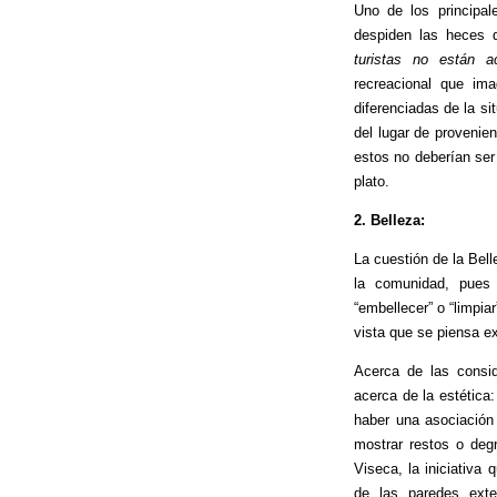
Uno de los principal
despiden las heces 
turistas no están a
recreacional que im
diferenciadas de la si
del lugar de provenie
estos no deberían se
plato.
2. Belleza:
La cuestión de la Bell
la comunidad, pues c
“embellecer” o “limpia
vista que se piensa ex
Acerca de las consid
acerca de la estética:
haber una asociación 
mostrar restos o deg
Viseca, la iniciativa
de las paredes ext