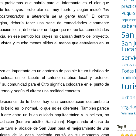
platería
es problemas que habría para el informante es el olor que
prácti
de los cuyes. Este olor es muy fuerte y según indicó
“los
Puquio
costumbrados a diferencia de la gente local”
. El centro
represen
agina, debería tener una serie de comodidades claramente
saber
tuación local, debería ser un lugar que recree las comodidades
San
ncia, en ese sentido los cuyes no cabrían dentro del proyecto,
San 
r vistos y mucho menos olidos al menos que estuvieran en un
Luca
servi
tierras 
Todas 
eza es importante en un contexto de posible futuro turístico de
tradici
oloca en el tapete el criterio estético local y exterior:
tur
r” su comunidad para el Otro significa colocarse en el punto de
terno y según él alterar una realidad concreta.
urban
eraciones de lo bello, hay una consideración costumbrista
vegeta
 lo bello es lo normal, lo que no es diferente. También parece
Warma k
fuerte entre un buen cuidado arquitectónico y la belleza, no
radación (hombre adulto, San Juan). Regresando al caso de
Top 5
 que tuvo el alcalde de San Juan para el mejoramiento de una
eriores de la casa hacienda causó en su momento gran