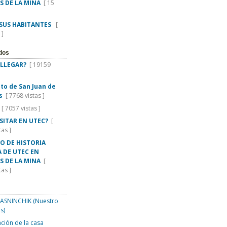
S DE LA MINA
[ 15
 SUS HABITANTES
[
 ]
dos
LLEGAR?
[ 19159
rito de San Juan de
s
[ 7768 vistas ]
[ 7057 vistas ]
ISITAR EN UTEC?
[
tas ]
O DE HISTORIA
 DE UTEC EN
S DE LA MINA
[
tas ]
SNINCHIK (Nuestro
s)
ción de la casa