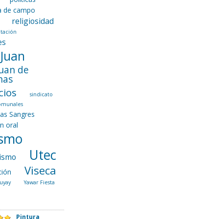
ca de campo
religiosidad
tación
es
 Juan
Juan de
nas
cios
sindicato
comunales
las Sangres
ón oral
ismo
Utec
ismo
Viseca
ción
uyay
Yawar Fiesta
Pintura