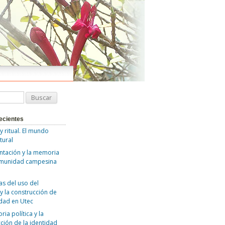
ecientes
 y ritual. El mundo
tural
ntación y la memoria
omunidad campesina
as del uso del
y la construcción de
idad en Utec
ia política y la
ción de la identidad