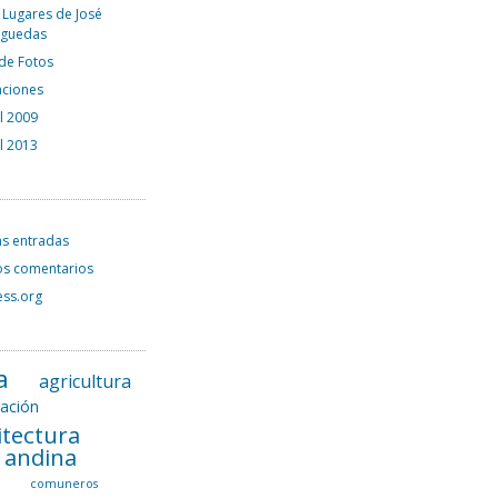
 Lugares de José
rguedas
 de Fotos
aciones
el 2009
el 2013
as entradas
os comentarios
ss.org
a
agricultura
tación
itectura
l andina
a
comuneros