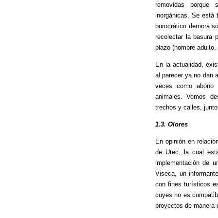
removidas porque 
inorgánicas. Se está t
burocrático demora s
recolectar la basura 
plazo (hombre adulto,
En la actualidad, exi
al parecer ya no dan 
veces como abono (
animales. Vemos de
trechos y calles, jun
1.3. Olores
En opinión en relació
de Utec, la cual est
implementación de un
Viseca, un informante
con fines turísticos 
cuyes no es compatibl
proyectos de manera c