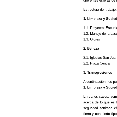
diferentes esferas de
Estructura del trabajo:
1. Limpieza y Sucie
1.1. Proyecto: Escuel
1.2. Manejo de la bas
1.3. Olores
2. Belleza
2.1. Iglesias San Jua
2.2. Plaza Central
3. Transgresiones
A continuación, los pu
1. Limpieza y Sucie
En varios casos, vemo
acerca de lo que es l
seguridad sanitaria 
tierra y con cierto ti