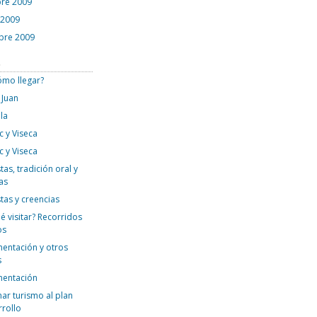
re 2009
 2009
bre 2009
s
ómo llegar?
 Juan
la
c y Viseca
c y Viseca
tas, tradición oral y
as
stas y creencias
é visitar? Recorridos
os
mentación y otros
s
mentación
ar turismo al plan
rrollo