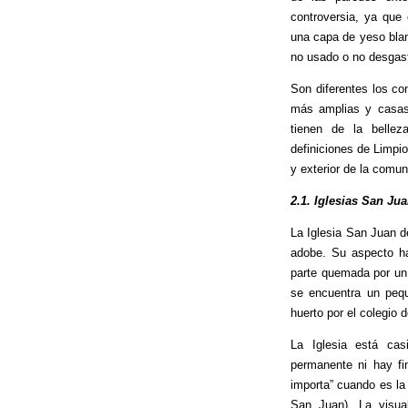
controversia, ya que
una capa de yeso blan
no usado o no desgasta
Son diferentes los con
más amplias y casas 
tienen de la bellez
definiciones de Limpio
y exterior de la comun
2.1. Iglesias San Ju
La Iglesia San Juan d
adobe. Su aspecto ha
parte quemada por un 
se encuentra un pequ
huerto por el colegio d
La Iglesia está ca
permanente ni hay fin
importa” cuando es la
San Juan). La visua