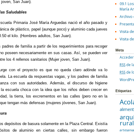
 joven, San Juan).
09.1 Los
María A
las Saludables
Archivo
Escuela Primaria José María Arguedas nació el año pasado y
Present
gánica de plástico, papel (aunque poco) y aluminio cada jueves
Visita d
0.50 el kilo. (Hombres adultos, San Juan).
Visita d
 padres de familia a partir de los requerimientos para recoger
Meta
 no poseen necesariamente en sus casas. Así, se pueden ver
Acceder
re los 4 rellenos sanitarios (Mujer joven, San Juan).
RSS
de l
urge con el proyecto es que no queda claro adónde va lo
RSS
de l
ela. La escuela da respuestas vagas, y los padres de familia
WordPre
ianza con sus autoridades. Además, el discurso de higiene
de la escuela choca con la idea que los niños deben crecer en
Etiquetas
dad, la tierra, los excrementos en las calles (pero no en la
Acol
 que tengan más defensas (mujeres jóvenes, San Juan).
alimen
sura
arqu
rura
os depósitos de basura solamente en la Plaza Central. Existía
ósitos de aluminio en ciertas calles, sin embargo fueron
artesani