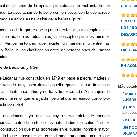
mural a
 cubrió pinturas de la época que estaban en mal estado con
co. La asociación de lo bello con lo nuevo, con lo que parece
do se aplica a una visión de la belleza “pura”.
PROYECT
LOS PR
ceptos de lo que es bello para el exterior, por ejemplo calles
DESARR
con materiales industriales, al concepto que ellos mismos
a. Vemos entonces que existe un paralelismo entre las
HABITA
 y Bello, y una clasificación entre las percepciones del interior
idad.
EN ACO
an de Lucanas y Utec
e Lucanas fue construida en 1749 en base a piedra, madera y
 variado muy poco desde aquella época, incluso tiene una
Más votad
accidente hace años y no ha sido restaurada. A su izquierda
Fotos d
eño terreno que era jardín pero ahora es usado como bio-
Lucana
e la localidad.
¿QUÉ V
26 votes
si abandonada, ya que no hay un sacerdote de manera
VISECA
anciamiento de parte de las autoridades clericales, “no les
UN POC
 construcción que más sobresale en el pueblo (hombre mayor,
URBANA
lidad que transmite es considerada importante por lo que