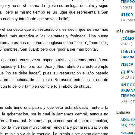
TIEMPO
ugar y no en sí misma: la Iglesia es un lugar de culto y sigue
votes ]
l, pero al mismo tiempo es un lugar que representa a San
UTEC Y
 cual hay interés de que se vea “bella”.
14 votes
el concepto que su restauración, es decir, que se vea más
Más Visita
a hará más atractiva a los visitantes y foráneos. Una buena
¿CÓMO 
informantes nos refirieron a la iglesia como “bonita”, “hermosa”,
vistas ]
 3 hombres, San Juan); pero que “podría ser más bonita”.
El dist
Lucana
s para que conserve su aspecto rústico, no como ocurrió con
VISECA
 mujeres y 1 hombre, San Juan). Nos refirieron a este ejemplo
¿QUÉ V
ue “no se debe hacer”, pues su restauración el año pasado
6123 vis
a en la fachada de la Iglesia. Se asoció entonces el uso de
UN POC
 con lo bello y también con cierto símbolo de status.
URBANA
TIEMPO
6041 vis
n sólo tiene una plaza y que esta está ubicada frente a la
Enlaces
 y la gobernación, por lo cual la llamamos central, aunque no
ARGUEDA
ón la llama así. Sin embargo, parece ser el centro simbólico,
Argueda
 por la inversión municipal en renovarla y por la realización de
Restaura
del municipio y de la escuela. La iglesia sirve como elemento