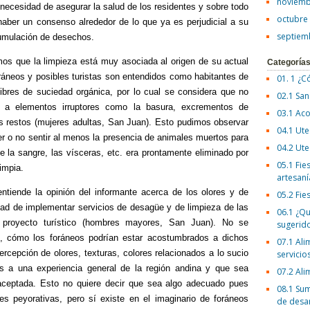
noviemb
 necesidad de asegurar la salud de los residentes y sobre todo
octubre
haber un consenso alrededor de lo que ya es perjudicial a su
septiem
cumulación de desechos.
imos que la limpieza está muy asociada al origen de su actual
Categoría
ráneos y posibles turistas son entendidos como habitantes de
01. 1 ¿C
ibres de suciedad orgánica, por lo cual se considera que no
02.1 San
a a elementos irruptores como la basura, excrementos de
03.1 Aco
s restos (mujeres adultas, San Juan). Esto pudimos observar
04.1 Ute
er o no sentir al menos la presencia de animales muertos para
04.2 Ute
e la sangre, las vísceras, etc. era prontamente eliminado por
05.1 Fies
impia.
artesaní
ntiende la opinión del informante acerca de los olores y de
05.2 Fie
dad de implementar servicios de desagüe y de limpieza de las
06.1 ¿Qu
 proyecto turístico (hombres mayores, San Juan). No se
sugerid
o, cómo los foráneos podrían estar acostumbrados a dichos
07.1 Ali
ercepción de olores, texturas, colores relacionados a lo sucio
servicio
s a una experiencia general de la región andina y que sea
07.2 Ali
aceptada. Esto no quiere decir que sea algo adecuado pues
08.1 Sum
es peyorativas, pero sí existe en el imaginario de foráneos
de desa