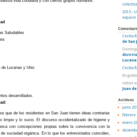
 nuestra vida cotidiana y con ciertos grupos humanos.
colectiv
2013.- U
espacio
dad
Comentari
as Saludables
Cecilia 
ura
de San 
Domingo
distrit
Lucana
n de Lucanas y Utec
Cecilia 
Briguitt
milton
e
Juan d
ntos desarrollados.
Archivos
dad:
junio 20
s que de los residentes en San Juan tienen ideas contrarias
febrero
o limpio y lo sucio. El discurso occidentalizado de higiene y
enero 2
choca con concepciones propias sobre la convivencia con la
diciemb
po de suciedad orgánica. En lo que los entrevistados coinciden,