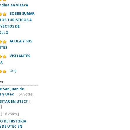
ndina en Viseca
SOBRE SUMAR
OS TURÍSTICOS A
OYECTOS DE
OLLO
ACOLA Y SUS
NTES
VISITANTES
LA
Utej
os
e San Juan de
s y Utec
[ 64 votes ]
ISITAR EN UTEC?
[
 ]
[ 16 votes ]
O DE HISTORIA
 DE UTEC EN