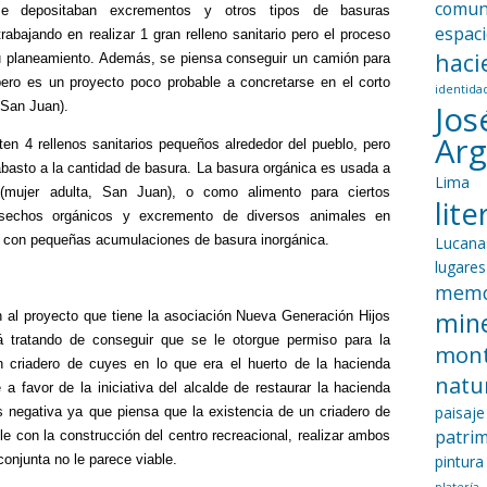
comun
se depositaban excrementos y otros tipos de basuras
espac
rabajando en realizar 1 gran relleno sanitario pero el proceso
haci
u planeamiento. Además, se piensa conseguir un camión para
pero es un proyecto poco probable a concretarse en el corto
identida
 San Juan).
Jos
Ar
sten 4 rellenos sanitarios pequeños alrededor del pueblo, pero
abasto a la cantidad de basura. La basura orgánica es usada a
Lima
mujer adulta, San Juan), o como alimento para ciertos
lit
sechos orgánicos y excremento de diversos animales en
to con pequeñas acumulaciones de basura inorgánica.
Lucana
lugares
memo
mine
n al proyecto que tiene la asociación Nueva Generación Hijos
á tratando de conseguir que se le otorgue permiso para la
mon
 criadero de cuyes en lo que era el huerto de la hacienda
natu
 a favor de la iniciativa del alcalde de restaurar la hacienda
paisaje
es negativa ya que piensa que la existencia de un criadero de
patri
e con la construcción del centro recreacional, realizar ambos
onjunta no le parece viable.
pintura