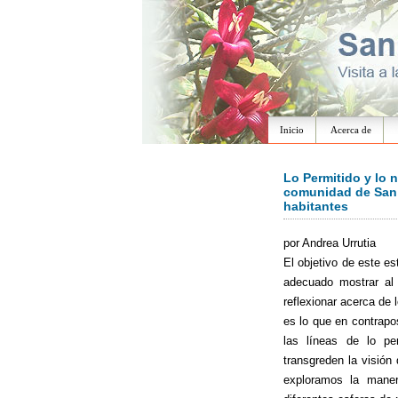
Inicio
Acerca de
Lo Permitido y lo 
comunidad de San 
habitantes
por Andrea Urrutia
El objetivo de este e
adecuado mostrar al 
reflexionar acerca de 
es lo que en contrapo
las líneas de lo pe
transgreden la visió
exploramos la mane