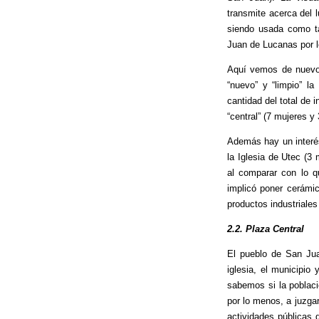
transmite acerca del l
siendo usada como ta
Juan de Lucanas por lo
Aquí vemos de nuevo 
“nuevo” y “limpio” l
cantidad del total de 
“central” (7 mujeres y
Además hay un interé
la Iglesia de Utec (3
al comparar con lo q
implicó poner cerámic
productos industriales
2.2. Plaza Central
El pueblo de San Jua
iglesia, el municipio
sabemos si la poblaci
por lo menos, a juzgar
actividades públicas 