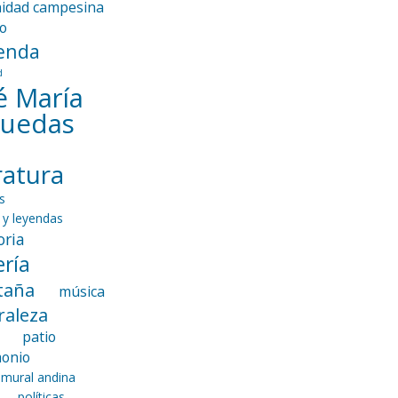
idad campesina
io
enda
d
é María
guedas
eratura
s
 y leyendas
ria
ría
taña
música
raleza
patio
monio
 mural andina
políticas