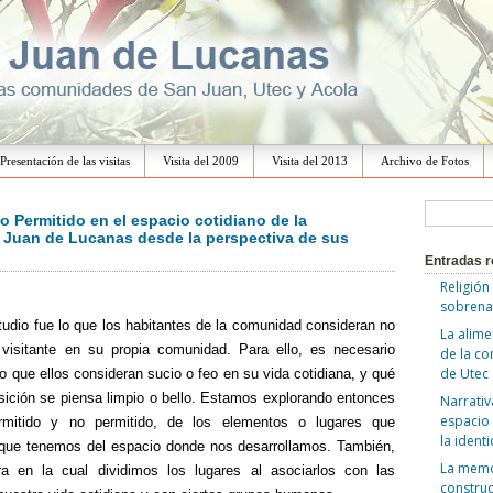
Ir
al
Presentación de las visitas
Visita del 2009
Visita del 2013
Archivo de Fotos
contenido
B
no Permitido en el espacio cotidiano de la
Juan de Lucanas desde la perspectiva de sus
u
Entradas r
s
Religión
c
sobrena
studio fue lo que los habitantes de la comunidad consideran no
a
La alime
visitante en su propia comunidad. Para ello, es necesario
de la c
r
de Utec
lo que ellos consideran sucio o feo en su vida cotidiana, y qué
:
sición se piensa limpio o bello. Estamos explorando entonces
Narrativ
espacio 
rmitido y no permitido, de los elementos o lugares que
la ident
n que tenemos del espacio donde nos desarrollamos. También,
La memor
ra en la cual
dividimos los lugares al asociarlos con las
construc