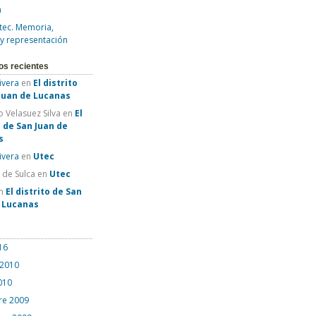
a
tec. Memoria,
 y representación
os recientes
Rivera
en
El distrito
Juan de Lucanas
 Velasuez Silva
en
El
o de San Juan de
s
Rivera
en
Utec
e de Sulca
en
Utec
n
El distrito de San
e Lucanas
16
 2010
010
re 2009