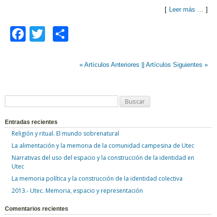
[
Leer más …
]
F
T
C
a
wi
o
c
tt
m
« Artículos Anteriores |
| Artículos Siguientes »
e
er
p
b
ar
B
o
tir
u
o
Entradas recientes
s
Religión y ritual. El mundo sobrenatural
k
c
La alimentación y la memoria de la comunidad campesina de Utec
a
Narrativas del uso del espacio y la construcción de la identidad en
r
Utec
:
La memoria política y la construcción de la identidad colectiva
2013.- Utec. Memoria, espacio y representación
Comentarios recientes