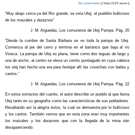
Sin comentarios
|
Visto:2125 veces
|
o
tir
“Muy abajo cerca ya del Río grande, se veía Utej; el pueblito bullicioso
o
de los maizales y duraznos”
k
J. M. Arguedas, Los comuneros de Utej Pampa. Pág. 20
“Desde la cumbre de Santa Bárbara se ve toda la pampa de Utej.
Comienza al pie del cerro y termina en el barranco que baja al río
Viseca. La pampa de Utej es plana, tiene como dos leguas de largo y
una de ancho, al centro se eleva un cerrito puntiagudo en cuya cabeza
los utej han hecho una era para festejar allí las cosechas con bailes y
cantos.”
J. M. Arguedas, Los comuneros de Utej Pampa. Pág. 22
En estos extractos del cuento, el autor describe un pueblo al que llama
Utej tanto en su geografía como las características de sus pobladores.
Resaltando así la alegría estos, la cual se demuestra por lo bullicioso
y los cantos. También vemos que en esta zona eran muy importantes
los maizales y los duraznos que con la llegada de la mina irán
desapareciendo.