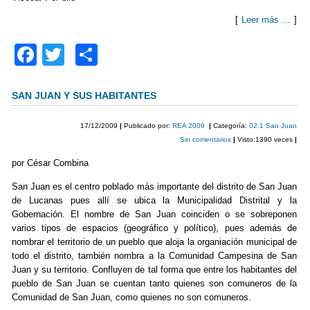
[
Leer más …
]
F
T
C
a
wi
o
c
tt
m
SAN JUAN Y SUS HABITANTES
e
er
p
17/12/2009
|
Publicado por:
REA 2009
|
Categoría:
02.1 San Juan
b
ar
Sin comentarios
|
Visto:1390 veces
|
o
tir
por César Combina
o
San Juan es el centro poblado más importante del distrito de San Juan
de Lucanas pues allí se ubica la Municipalidad Distrital y la
k
Gobernación. El nombre de San Juan coinciden o se sobreponen
varios tipos de espacios (geográfico y político), pues además de
nombrar el territorio de un pueblo que aloja la organiación municipal de
todo el distrito, también nombra a la Comunidad Campesina de San
Juan y su territorio. Confluyen de tal forma que entre los habitantes del
pueblo de San Juan se cuentan tanto quienes son comuneros de la
Comunidad de San Juan, como quienes no son comuneros.