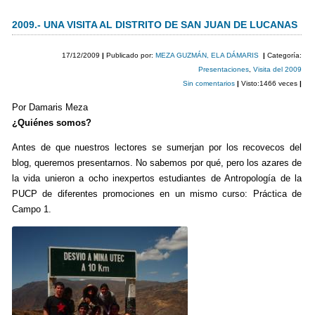
a
wi
o
c
tt
m
2009.-
UNA VISITA AL DISTRITO DE SAN JUAN DE LUCANAS
e
er
p
17/12/2009
|
Publicado por:
MEZA GUZMÁN, ELA DÁMARIS
|
Categoría:
b
ar
Presentaciones
,
Visita del 2009
Sin comentarios
|
Visto:1466 veces
|
o
tir
Por Damaris Meza
o
¿Quiénes somos?
k
Antes de que nuestros lectores se sumerjan por los recovecos del
blog, queremos presentarnos. No sabemos por qué, pero los azares de
la vida unieron a ocho inexpertos estudiantes de Antropología de la
PUCP de diferentes promociones en un mismo curso: Práctica de
Campo 1.