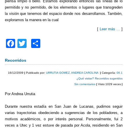
piensa limpio o bello. Estamos explorando entonces las líneas de lo
permitido y no permitido, de los elementos o lugares que transgreden
la visión que tenemos del espacio donde nos desarrollamos. También,
exploramos la manera en la cual
[
Leer más …
]
F
T
C
a
wi
o
c
tt
m
Recorridos
e
er
p
16/12/2009
|
Publicado por:
URRUTIA GOMEZ, ANDREA CAROLINA
|
Categoría:
06.1
b
ar
¿Qué visitar? Recorridos sugeridos
Sin comentarios
|
Visto:1029 veces
|
o
tir
Por Andrea Urrutia
o
k
Durante nuestra estadía en San Juan de Lucanas, pudimos seguir
varias trayectorias obedeciendo a sugerencias de los pobladores, a
motivos académicos, o por interés personal. Personalmente, fui 2
veces a Utec y 1 vez estuve de pasada por Acola, residiendo en San