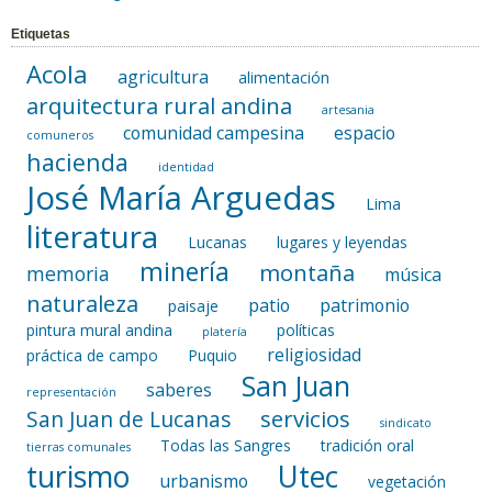
Etiquetas
Acola
agricultura
alimentación
arquitectura rural andina
artesania
comunidad campesina
espacio
comuneros
hacienda
identidad
José María Arguedas
Lima
literatura
Lucanas
lugares y leyendas
minería
montaña
memoria
música
naturaleza
patio
patrimonio
paisaje
pintura mural andina
políticas
platería
religiosidad
práctica de campo
Puquio
San Juan
saberes
representación
servicios
San Juan de Lucanas
sindicato
Todas las Sangres
tradición oral
tierras comunales
turismo
Utec
urbanismo
vegetación