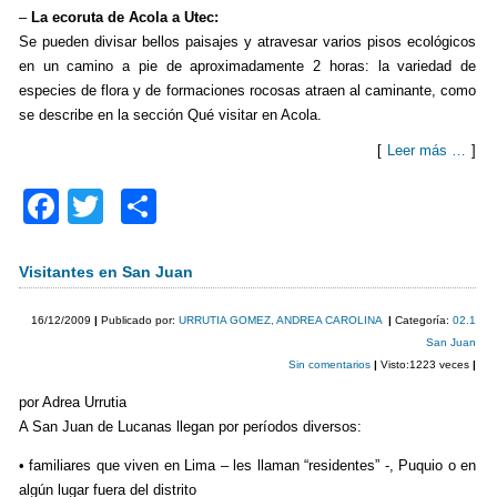
–
La ecoruta de Acola a Utec:
Se pueden divisar bellos paisajes y atravesar varios pisos ecológicos
en un camino a pie de aproximadamente 2 horas: la variedad de
especies de flora y de formaciones rocosas atraen al caminante, como
se describe en la sección Qué visitar en Acola.
[
Leer más …
]
F
T
C
a
wi
o
c
tt
m
Visitantes en San Juan
e
er
p
16/12/2009
|
Publicado por:
URRUTIA GOMEZ, ANDREA CAROLINA
|
Categoría:
02.1
b
ar
San Juan
Sin comentarios
|
Visto:1223 veces
|
o
tir
por Adrea Urrutia
o
A San Juan de Lucanas llegan por períodos diversos:
k
• familiares que viven en Lima – les llaman “residentes” -, Puquio o en
algún lugar fuera del distrito