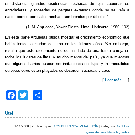
en distancia, grandes residencias, techadas de teja, cubiertas de
enredaderas, y rodeadas de parques extensos donde no se veía a
nadie; barrios con calles anchas, sombreadas por árboles.”
(J. M. Arguedas, Yawar Fiesta. Lima: Horizonte, 1980: 102)
En esta parte Arguedas busca mostrar el crecimiento económico que
había tenido la ciudad de Lima en los últimos años. Sin embargo,
resalta que este crecimiento no se ha dado de una forma pareja en
todos los lugares de lima, y mucho menos del país, ya que mientras
que algunos barrios buscan ser imitaciones del lujos y la tranquilidad
europea, otros están plagados de desorden suciedad y caos.
[
Leer más …
]
F
T
C
a
wi
o
c
tt
m
Utej
e
er
p
01/12/2009
|
Publicado por:
RÍOS BURRANCA, VERA LUCÍA
|
Categoría:
09.1 Los
b
ar
Lugares de José María Arguedas