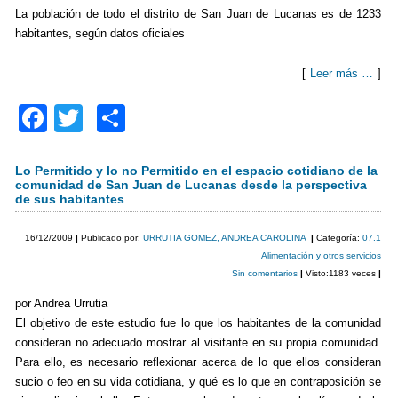
La población de todo el distrito de San Juan de Lucanas es de 1233
habitantes, según datos oficiales
[
Leer más …
]
F
T
C
a
wi
o
c
tt
m
Lo Permitido y lo no Permitido en el espacio cotidiano de la
comunidad de San Juan de Lucanas desde la perspectiva
e
er
p
de sus habitantes
b
ar
16/12/2009
|
Publicado por:
URRUTIA GOMEZ, ANDREA CAROLINA
|
Categoría:
07.1
o
tir
Alimentación y otros servicios
Sin comentarios
|
Visto:1183 veces
|
o
por Andrea Urrutia
k
El objetivo de este estudio fue lo que los habitantes de la comunidad
consideran no adecuado mostrar al visitante en su propia comunidad.
Para ello, es necesario reflexionar acerca de lo que ellos consideran
sucio o feo en su vida cotidiana, y qué es lo que en contraposición se