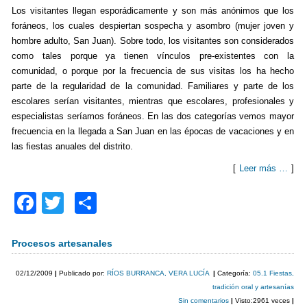
Los visitantes llegan esporádicamente y son más anónimos que los
foráneos, los cuales despiertan sospecha y asombro (mujer joven y
hombre adulto, San Juan). Sobre todo, los visitantes son considerados
como tales porque ya tienen vínculos pre-existentes con la
comunidad, o porque por la frecuencia de sus visitas los ha hecho
parte de la regularidad de la comunidad. Familiares y parte de los
escolares serían visitantes, mientras que escolares, profesionales y
especialistas seríamos foráneos. En las dos categorías vemos mayor
frecuencia en la llegada a San Juan en las épocas de vacaciones y en
las fiestas anuales del distrito.
[
Leer más …
]
F
T
C
a
wi
o
c
tt
m
Procesos artesanales
e
er
p
02/12/2009
|
Publicado por:
RÍOS BURRANCA, VERA LUCÍA
|
Categoría:
05.1 Fiestas,
b
ar
tradición oral y artesanías
Sin comentarios
|
Visto:2961 veces
|