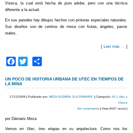
Viseca, la cual está hecha de puro adobe, pero con una técnica
diferente a la actual.
En sus paredes hay dibujos hechos con pinturas especiales naturales.
Sus diseños son de centros de mesa con frutas, ángeles, pavos
reales,
[
Leer más …
]
F
T
C
a
wi
o
c
tt
m
UN POCO DE HISTORIA URBANA DE UTEC EN TIEMPOS DE
LA MINA
e
er
p
b
ar
17/12/2009
|
Publicado por:
MEZA GUZMÁN, ELA DÁMARIS
|
Categoría:
04.1 Utec y
Viseca
o
tir
Sin comentarios
|
Visto:6047 veces
|
o
por Dámaris Meza
k
Vemos en Utec, tres etapas en su arquitectura. Como nos los