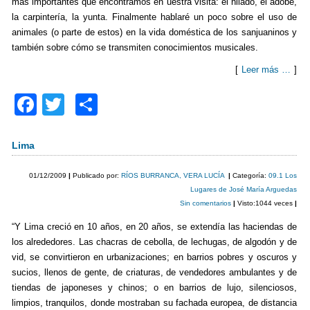
más importantes que encontramos en uestra visita: el hilado, el adobe,
la carpintería, la yunta. Finalmente hablaré un poco sobre el uso de
animales (o parte de estos) en la vida doméstica de los sanjuaninos y
también sobre cómo se transmiten conocimientos musicales.
[
Leer más …
]
F
T
C
a
wi
o
c
tt
m
Lima
e
er
p
01/12/2009
|
Publicado por:
RÍOS BURRANCA, VERA LUCÍA
|
Categoría:
09.1 Los
b
ar
Lugares de José María Arguedas
Sin comentarios
|
Visto:1044 veces
|
o
tir
“Y Lima creció en 10 años, en 20 años, se extendía las haciendas de
o
los alrededores. Las chacras de cebolla, de lechugas, de algodón y de
k
vid, se convirtieron en urbanizaciones; en barrios pobres y oscuros y
sucios, llenos de gente, de criaturas, de vendedores ambulantes y de
tiendas de japoneses y chinos; o en barrios de lujo, silenciosos,
limpios, tranquilos, donde mostraban su fachada europea, de distancia