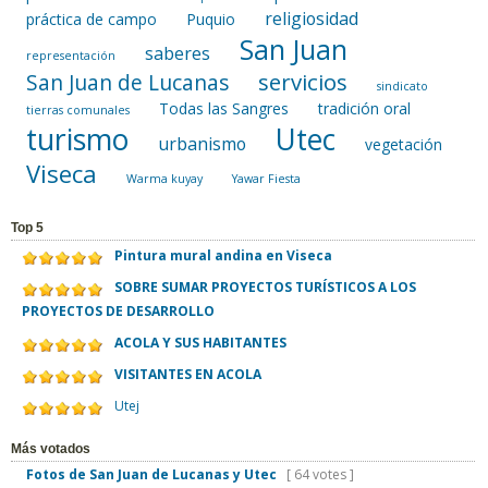
religiosidad
práctica de campo
Puquio
San Juan
saberes
representación
servicios
San Juan de Lucanas
sindicato
Todas las Sangres
tradición oral
tierras comunales
turismo
Utec
urbanismo
vegetación
Viseca
Warma kuyay
Yawar Fiesta
Top 5
Pintura mural andina en Viseca
SOBRE SUMAR PROYECTOS TURÍSTICOS A LOS
PROYECTOS DE DESARROLLO
ACOLA Y SUS HABITANTES
VISITANTES EN ACOLA
Utej
Más votados
Fotos de San Juan de Lucanas y Utec
[ 64 votes ]