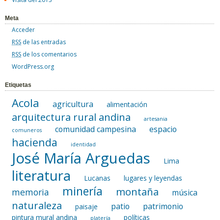
Meta
Acceder
RSS
de las entradas
RSS
de los comentarios
WordPress.org
Etiquetas
Acola
agricultura
alimentación
arquitectura rural andina
artesania
comunidad campesina
espacio
comuneros
hacienda
identidad
José María Arguedas
Lima
literatura
Lucanas
lugares y leyendas
minería
montaña
memoria
música
naturaleza
patio
patrimonio
paisaje
pintura mural andina
políticas
platería