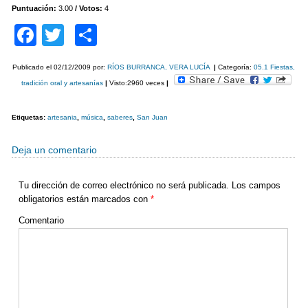
Puntuación:
3.00
/ Votos:
4
F
T
C
a
wi
o
Publicado el
02/12/2009
por:
RÍOS BURRANCA, VERA LUCÍA
|
Categoría:
05.1 Fiestas,
c
tt
m
tradición oral y artesanías
|
Visto:2960 veces
|
e
er
p
b
ar
Etiquetas:
artesania
,
música
,
saberes
,
San Juan
o
tir
Deja un comentario
o
k
Tu dirección de correo electrónico no será publicada.
Los campos
obligatorios están marcados con
*
Comentario