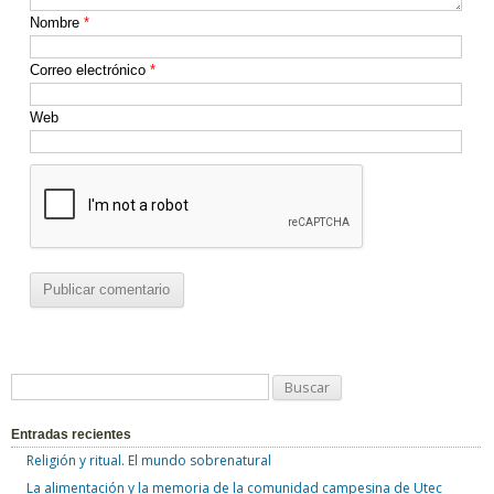
Nombre
*
Correo electrónico
*
Web
B
u
Entradas recientes
s
Religión y ritual. El mundo sobrenatural
c
La alimentación y la memoria de la comunidad campesina de Utec