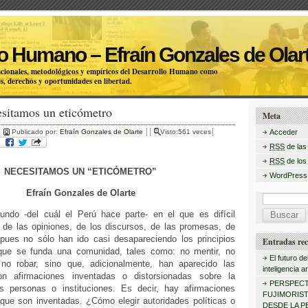
o Humano – Efraín Gonzales de Olar
itucionales, metodológicos y empíricos del Desarrollo Humano como
s, derechos y oportunidades en libertad.
esitamos un eticómetro
Meta
Publicado por:
Efraín Gonzales de Olarte
Visto:561 veces
Acceder
RSS
de las
RSS
de los
NECESITAMOS UN “ETICÓMETRO”
WordPress
Efraín Gonzales de Olarte
B
ndo -del cuál el Perú hace parte- en el que es difícil
u
 de las opiniones, de los discursos, de las promesas, de
 pues no sólo han ido casi desapareciendo los principios
s
Entradas rec
 que se funda una comunidad, tales como: no mentir, no
c
El futuro de
 no robar, sino que, adicionalmente, han aparecido las
inteligencia art
 afirmaciones inventadas o distorsionadas sobre la
a
PERSPECT
as personas o instituciones. Es decir, hay afirmaciones
r
FUJIMORISTA
 que son inventadas. ¿Cómo elegir autoridades políticas o
DESDE LA P