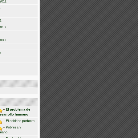
2011
1
1
2010
2009
9
El problema de
desarrollo humano
El cebiche perfecto
Pobreza y
umano