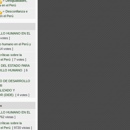
Desigualdades,
ca en el Perú
Desconfianza e
en el Perú
LO HUMANO EN EL
votes ]
lo humano en el Perú y
4 votes ]
ríticas sobre la
 el Perú
[ 7 votes ]
 DEL ESTADO PARA
OLLO HUMANO
[ 6
O DE DESARROLLO
OR
LIZADO Y
R (DIDE)
[ 4 votes ]
os
LO HUMANO EN EL
62 vistas ]
ríticas sobre la
 el Perú
[ 9720 vistas ]