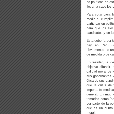
no políticas en e
llevan a cabo los 
Para votar bien, 
medir el cumplim
participar en polí
para que los elec
candidatos y de lo
Esta debería ser t
hay en Perú (la
obviamente, es una
de medida o de cal
En realidad, la id
objetivo difundir 
calidad moral de l
sus gobernantes. 
ética de sus candi
que la crisis de
importante medida,
general. En much
tomados como “nor
por parte de la p
que es un punto 
moral.