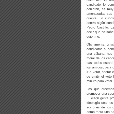
candidato lo co
denigran, es muy
amenazadas sus c
cuenta. Lo curi
contra algún cand
Pedro Castillo. E
decir que no sabe
quien no.
Obviamente, unas 
candidatos al sen
una sábana, nos o
moral de los candi
casi todos están h
los amigos, para c
ir a votar, anotar
de emitir el voto
minuto para votar.
Los que creemos
promover una suer
El elegir gente pr
ideología sea- es
acciones de los o
como meta una cam