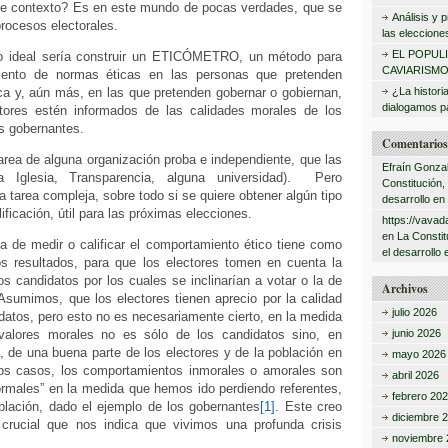
ste contexto? Es en este mundo de pocas verdades, que se
:
Análisis y
procesos electorales.
las eleccione
EL POPUL
lo ideal sería construir un ETICÓMETRO, un método para
CAVIARISMO
iento de normas éticas en las personas que pretenden
tica y, aún más, en las que pretenden gobernar o gobiernan,
¿La histori
dialogamos pa
tores estén informados de las calidades morales de los
s gobernantes.
Comentarios 
area de alguna organización proba e independiente, que las
Efraín Gonza
 Iglesia, Transparencia, alguna universidad). Pero
Constitución,
 tarea compleja, sobre todo si se quiere obtener algún tipo
desarrollo en
ificación, útil para las próximas elecciones.
https://vavad
en
La Constit
ea de medir o calificar el comportamiento ético tiene como
el desarrollo 
los resultados, para que los electores tomen en cuenta la
os candidatos por los cuales se inclinarían a votar o la de
Archivos
Asumimos, que los electores tienen aprecio por la calidad
julio 2026
datos, pero esto no es necesariamente cierto, en la medida
 valores morales no es sólo de los candidatos sino, en
junio 2026
 de una buena parte de los electores y de la población en
mayo 2026
os casos, los comportamientos inmorales o amorales son
abril 2026
males” en la medida que hemos ido perdiendo referentes,
febrero 20
oblación, dado el ejemplo de los gobernantes
[1]
. Este creo
diciembre 
crucial que nos indica que vivimos una profunda crisis
noviembre 