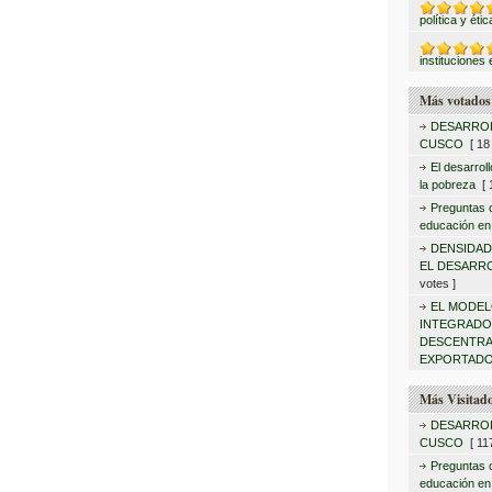
política y éti
instituciones 
Más votados
DESARROL
CUSCO
[ 18 
El desarrol
la pobreza
[ 1
Preguntas c
educación en
DENSIDAD
EL DESARR
votes ]
EL MODEL
INTEGRAD
DESCENTRA
EXPORTADO
Más Visitad
DESARROL
CUSCO
[ 117
Preguntas c
educación en