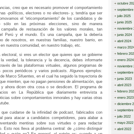
octubre 20
ancias, creo que es necesario promover el comportamiento
septiembre
nas -políticos, electores o no electores- y, tendría que ser
julio 2025
omovamos el “eticomportamiento” de los candidatos y de
junio 2025
no sólo en las próximas elecciones, sino de manera
noviembre 
campaña de restauración de los valores morales, tan
el Perú y el mundo. Es una campaña, que la debería
junio 2024
 de nosotros, en nuestras familias, nuestro barrio, en
abril 2024
 en nuestra comunidad, en nuestro trabajo, etc.
marzo 202
febrero 20
electoral, si eres un elector que quieres que se gobierne
la verdad, la tolerancia y la decencia, debes informarte
enero 2024
través de las plataformas virtuales, algunos programas de
noviembre 
os pocos periódicos y varios podcasts. Algunos ejemplos:
septiembre
” de Marco Sifuentes, en el cual ha seguido la trayectoria de
junio 2023
 que mienten, que no pagan pensiones de alimentación, que
abril 2023
s y ahora dicen otra cosa o se desdicen. El programa de
febrero 20
cios en La República que diariamente entrevista a
ticias sobre comportamientos inmorales y hay varias otras
enero 2023
utub
e.
diciembre 
septiembre
que cuidarse de la infinidad de podcast, fabricados con
julio 2022
icial para atacar a candidatos competidores, para alabar a
nventando mentiras sobre sus virtudes o para redactar
mayo 2022
. Esto nos lleva al problema central: de ¿cómo distinguir
abril 2022
rdad y quién no? En general, el patrón es: cuando a un