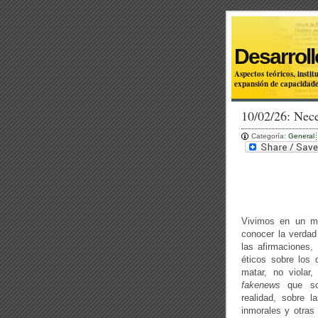
Desarroll
Aspectos teóricos, inst
expansión de capacidade
10/02/26: Nec
Categoría:
General
Vivimos en un mu
conocer la verdad
las afirmaciones,
éticos sobre los
matar, no violar,
fakenews
que son
realidad, sobre l
inmorales y otras