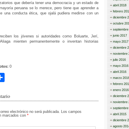
lizatorios que debería tener una democracia y un estado de
abril 2018
mayoría peruana se lo merece, pero tiene que aprender a
febrero 20
e una conducta ética, que ojalá pudiera medirse con un
diciembre 
octubre 20
septiembre
junio 2017
ciben los jóvenes si autoridades como Boluarte, Jerí,
liaga mienten permanentemente o inventan historias
mayo 2017
diciembre 
noviembre 
julio 2016
mayo 2016
otos:
0
abril 2016
C
marzo 201
o
febrero 20
enero 2016
m
tario
diciembre 
p
noviembre 
septiembre
ar
correo electrónico no será publicada.
Los campos
abril 2015
tán marcados con
*
tir
diciembre 
agosto 201