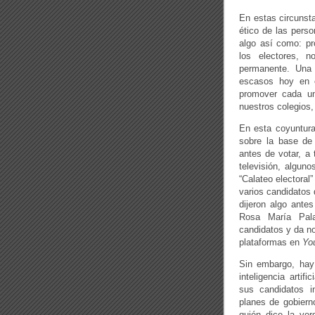
En estas circunst
ético de las perso
algo así como: pr
los electores, 
permanente. Una 
escasos hoy en 
promover cada uno
nuestros colegios,
En esta coyuntura 
sobre la base de 
antes de votar, a 
televisión, algun
“Calateo electoral
varios candidatos
dijeron algo ante
Rosa María Pala
candidatos y da no
plataformas en
Yo
Sin embargo, hay 
inteligencia artif
sus candidatos i
planes de gobierno
quién dice la ve