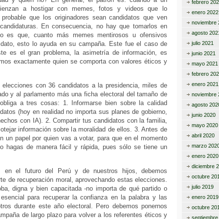
febrero 20
mienzan a hostigar con memes, fotos y videos que lo
enero 2022
 probable que los originadores sean candidatos que ven
noviembre 
andidaturas. En consecuencia, no hay que tomarlos en
agosto 202
oso es que, cuanto más memes mentirosos u ofensivos
idato, esto lo ayuda en su campaña. Este fue el caso de
julio 2021
ste es el gran problema, la asimetría de información, es
junio 2021
mos exactamente quien se comporta con valores éticos y
mayo 2021
febrero 20
enero 2021
elecciones con 36 candidatos a la presidencia, miles de
ado y al parlamento más una ficha electoral del tamaño de
noviembre 
bliga a tres cosas: 1. Informarse bien sobre la calidad
agosto 202
datos (hoy en realidad no importa sus planes de gobierno,
junio 2020
echos con IA). 2. Compartir tus candidatos con la familia,
mayo 2020
otejar información sobre la moralidad de ellos. 3. Antes de
abril 2020
 en un papel por quien vas a votar, para que en el momento
marzo 202
 lo hagas de manera fácil y rápida, pues sólo se tiene un
enero 2020
diciembre 
 en el futuro del Perú y de nuestros hijos, debemos
octubre 20
te de recuperación moral, aprovechando estas elecciones.
julio 2019
oba, digna y bien capacitada -no importa de qué partido o
 esencial para recuperar la confianza en la palabra y las
enero 2019
tros durante este año electoral. Pero debemos ponernos
octubre 20
paña de largo plazo para volver a los referentes éticos y
septiembre