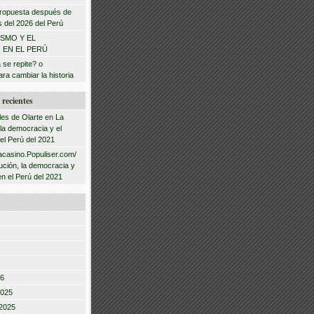
 propuesta después de
s del 2026 del Perú
ISMO Y EL
 EN EL PERÚ
a se repite? o
ra cambiar la historia
recientes
les de Olarte
en
La
 la democracia y el
 el Perú del 2021
acasino.Populiser.com/
ución, la democracia y
en el Perú del 2021
26
2025
2025