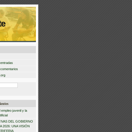
te
 entradas
 comentarios
.org
ientes
l empleo juvenil y la
ificial
IVAS DEL GOBIERNO
 2026: UNA VISIÓN
ERIFERIA