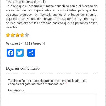
conexión eléctrica a domicilio.
Es obvio que el desarrollo humano concebido como el proceso de
ampliación de las capacidades y oportunidades para que las
personas progresen en libertad, que es el enfoque del informe,
requiere de un Estado con mayor presencia territorial y con mayor
calidad para ofrecer los servicios básicos que las personas tienen
derecho.
Puntuación:
4.33
/ Votos:
6
F
T
C
a
wi
o
c
tt
m
Deja un comentario
e
er
p
b
ar
Tu dirección de correo electrónico no será publicada.
Los
campos obligatorios están marcados con
*
o
tir
Comentario
o
k