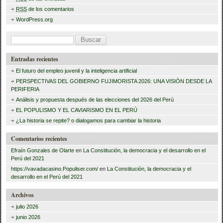
RSS
de los comentarios
WordPress.org
B
u
Entradas recientes
s
El futuro del empleo juvenil y la inteligencia artificial
c
PERSPECTIVAS DEL GOBIERNO FUJIMORISTA 2026: UNA VISIÓN DESDE LA
PERIFERIA
a
Análisis y propuesta después de las elecciones del 2026 del Perú
r
EL POPULISMO Y EL CAVIARISMO EN EL PERÚ
:
¿La historia se repite? o dialogamos para cambiar la historia
Comentarios recientes
Efraín Gonzales de Olarte
en
La Constitución, la democracia y el desarrollo en el
Perú del 2021
https://vavadacasino.Populiser.com/
en
La Constitución, la democracia y el
desarrollo en el Perú del 2021
Archivos
julio 2026
junio 2026