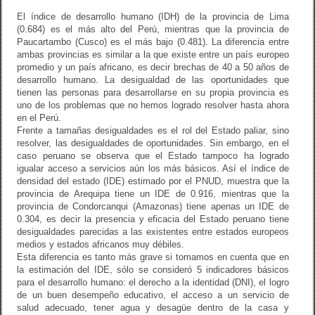
El índice de desarrollo humano (IDH) de la provincia de Lima
(0.684) es el más alto del Perú, mientras que la provincia de
Paucartambo (Cusco) es el más bajo (0.481). La diferencia entre
ambas provincias es similar a la que existe entre un país europeo
promedio y un país africano, es decir brechas de 40 a 50 años de
desarrollo humano. La desigualdad de las oportunidades que
tienen las personas para desarrollarse en su propia provincia es
uno de los problemas que no hemos logrado resolver hasta ahora
en el Perú.
Frente a tamañas desigualdades es el rol del Estado paliar, sino
resolver, las desigualdades de oportunidades. Sin embargo, en el
caso peruano se observa que el Estado tampoco ha logrado
igualar acceso a servicios aún los más básicos. Así el índice de
densidad del estado (IDE) estimado por el PNUD, muestra que la
provincia de Arequipa tiene un IDE de 0.916, mientras que la
provincia de Condorcanqui (Amazonas) tiene apenas un IDE de
0.304, es decir la presencia y eficacia del Estado peruano tiene
desigualdades parecidas a las existentes entre estados europeos
medios y estados africanos muy débiles.
Esta diferencia es tanto más grave si tomamos en cuenta que en
la estimación del IDE, sólo se consideró 5 indicadores básicos
para el desarrollo humano: el derecho a la identidad (DNI), el logro
de un buen desempeño educativo, el acceso a un servicio de
salud adecuado, tener agua y desagüe dentro de la casa y