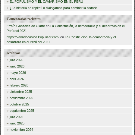
EL POPULISMO Y EL CAVIARISMO EN EL PERÚ
:
¿La historia se repite? o dialogamos para cambiar la historia
Comentarios recientes
Efraín Gonzales de Olarte
en
La Constitución, la democracia y el desarrollo en el
Perú del 2021
https://vavadacasino.Populiser.com/
en
La Constitución, la democracia y el
desarrollo en el Perú del 2021
Archivos
julio 2026
junio 2026
mayo 2026
abril 2026
febrero 2026
diciembre 2025
noviembre 2025
octubre 2025
septiembre 2025
julio 2025
junio 2025
noviembre 2024