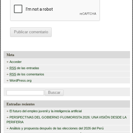
Meta
Acceder
RSS
de las entradas
RSS
de los comentarios
WordPress.org
B
u
Entradas recientes
s
El futuro del empleo juvenil y la inteligencia artificial
c
PERSPECTIVAS DEL GOBIERNO FUJIMORISTA 2026: UNA VISIÓN DESDE LA
PERIFERIA
a
Análisis y propuesta después de las elecciones del 2026 del Perú
r