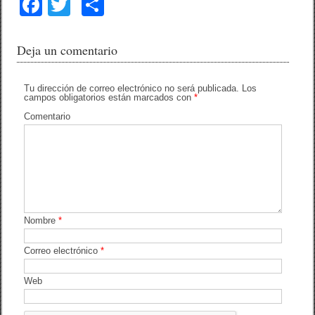
F
T
C
a
wi
o
c
tt
m
Deja un comentario
e
er
p
b
ar
Tu dirección de correo electrónico no será publicada.
Los
campos obligatorios están marcados con
*
o
tir
Comentario
o
k
Nombre
*
Correo electrónico
*
Web