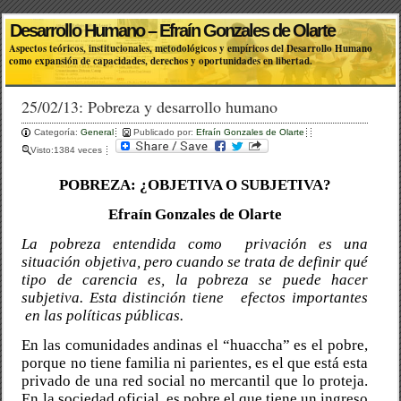
Desarrollo Humano – Efraín Gonzales de Olarte
Aspectos teóricos, institucionales, metodológicos y empíricos del Desarrollo Humano
como expansión de capacidades, derechos y oportunidades en libertad.
25/02/13: Pobreza y desarrollo humano
Categoría:
General
Publicado por:
Efraín Gonzales de Olarte
Visto:1384 veces
POBREZA: ¿OBJETIVA O SUBJETIVA?
Efraín Gonzales de Olarte
La pobreza entendida como
privación es una
situación objetiva, pero cuando se trata de definir qué
tipo de carencia es, la pobreza se puede hacer
subjetiva. Esta distinción tiene
efectos importantes
en las políticas públicas.
En las comunidades andinas el “huaccha” es el pobre,
porque no tiene familia ni parientes, es el que está esta
privado de una red social no mercantil que lo proteja.
En la sociedad oficial, es pobre el que tiene un ingreso