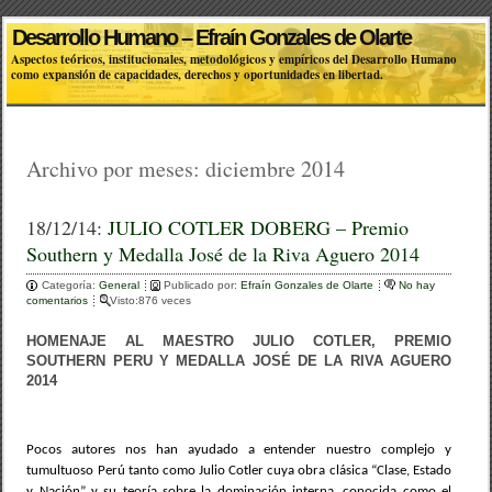
Desarrollo Humano – Efraín Gonzales de Olarte
Aspectos teóricos, institucionales, metodológicos y empíricos del Desarrollo Humano
como expansión de capacidades, derechos y oportunidades en libertad.
Archivo por meses:
diciembre 2014
18/12/14:
JULIO COTLER DOBERG – Premio
Southern y Medalla José de la Riva Aguero 2014
Categoría:
General
Publicado por:
Efraín Gonzales de Olarte
No hay
comentarios
Visto:876 veces
HOMENAJE AL MAESTRO JULIO COTLER, PREMIO
SOUTHERN PERU Y MEDALLA JOSÉ DE LA RIVA AGUERO
2014
Pocos autores nos han ayudado a entender nuestro complejo y
tumultuoso Perú tanto como Julio Cotler cuya obra clásica “Clase, Estado
y Nación” y su teoría sobre la dominación interna, conocida como el