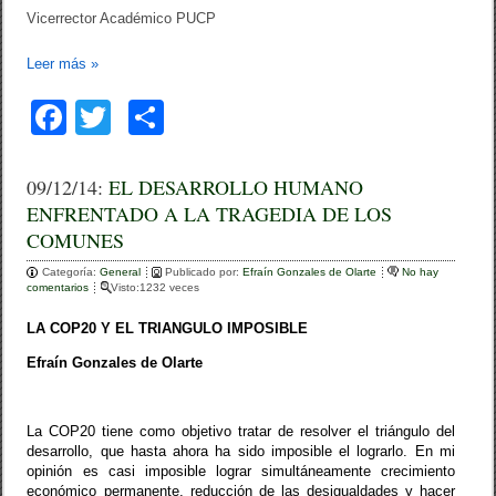
Vicerrector Académico PUCP
Leer más
»
F
T
C
a
wi
o
c
tt
m
09/12/14:
EL DESARROLLO HUMANO
ENFRENTADO A LA TRAGEDIA DE LOS
e
er
p
COMUNES
b
ar
Categoría:
General
Publicado por:
Efraín Gonzales de Olarte
No hay
o
tir
comentarios
Visto:1232 veces
o
LA COP20 Y EL TRIANGULO IMPOSIBLE
k
Efraín Gonzales de Olarte
La COP20 tiene como objetivo tratar de resolver el triángulo del
desarrollo, que hasta ahora ha sido imposible el lograrlo. En mi
opinión es casi imposible lograr simultáneamente crecimiento
económico permanente, reducción de las desigualdades y hacer