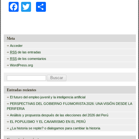
F
T
C
a
wi
o
c
tt
m
e
er
p
Meta
b
ar
Acceder
RSS
de las entradas
o
tir
RSS
de los comentarios
o
WordPress.org
k
B
u
Entradas recientes
s
El futuro del empleo juvenil y la inteligencia artificial
c
PERSPECTIVAS DEL GOBIERNO FUJIMORISTA 2026: UNA VISIÓN DESDE LA
PERIFERIA
a
Análisis y propuesta después de las elecciones del 2026 del Perú
r
EL POPULISMO Y EL CAVIARISMO EN EL PERÚ
:
¿La historia se repite? o dialogamos para cambiar la historia