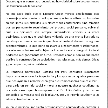
Oráculo que es consultado
cuando no hay claridad sobre la coyuntura o
las tendencias de la sociedad.
No me cabe duda que el Maestro Cotler merece ampliamente este
homenaje y este premio no sólo por sus aportes académicos plasmados
en sus libros, sus artículos, sus clases y sus conferencias, sino también
por su permanente seguimiento del proceso social peruano, sobre el
cual sus opiniones son siempre iluminadoras, críticas y a veces
pesimistas. Creo que el pesimismo viniendo de una mente ilustrada se
constituye en una advertencia que lleva al límite el devenir de algunos
acontecimientos, lo que pone en guardia a gobernantes y gobernados,
por ello sus opiniones están lejos de la complacencia que gusta tanto el
poderoso o el gobernante de turno. Personas como él son las que hacen
posible la construcción de sociedades más tolerantes, más democráticas
y, por su puesto, más equitativas.
La Pontificia Universidad Católica del Perú considera sumamente
importante reconocer las trayectorias y los aportes de aquellos peruanos
que nos ayudan a resolver el enigma o el rompecabezas que es el Perú,
para darle un sentido social y moral a nuestro quehacer cotidiano. Es
por esta razón que homenajeamos al Dr. Julio Cotler y le hemos
concedido la Medalla José de la Riva Agüero y el Premio Southern a las
letras y ciencias humanas.
Yo, en lo personal, me siento profundamente conmovido de entregar a