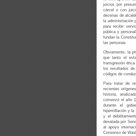
juicios por presu
cárcel o con juic
decenas de alcalde
la administración
para recibir serv
pública y personal
fundan la Constitu
las personas.
Obviamente, la pr
que tanto el es
transgresión étic
los resultados de 
códigos de conduc
Para tratar de re
recientes orígene
historia, analiz
comenzó el año 1
durante el gobi
hiperinflación y l
y el debilitamient
desatada por Send
al apoyo internac
Consenso de Washi