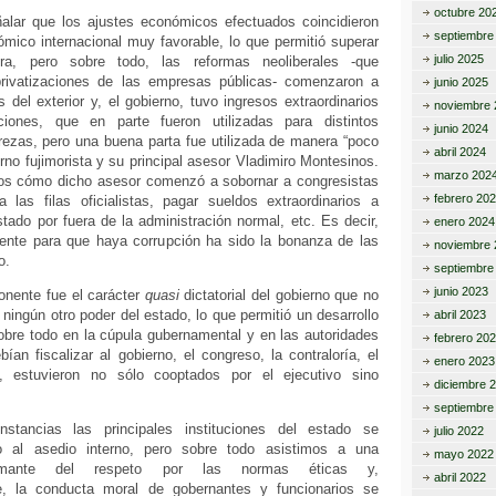
octubre 20
alar que los ajustes económicos efectuados coincidieron
septiembre
mico internacional muy favorable, lo que permitió superar
julio 2025
iera, pero sobre todo, las reformas neoliberales -que
privatizaciones de las empresas públicas- comenzaron a
junio 2025
es del exterior y, el gobierno, tuvo ingresos extraordinarios
noviembre 
aciones, que en parte fueron utilizadas para distintos
junio 2024
ezas, pero una buena parta fue utilizada de manera “poco
abril 2024
erno fujimorista y su principal asesor Vladimiro Montesinos.
marzo 202
os cómo dicho asesor comenzó a sobornar a congresistas
febrero 20
las filas oficialistas, pagar sueldos extraordinarios a
stado por fuera de la administración normal, etc. Es decir,
enero 2024
nte para que haya corrupción ha sido la bonanza de las
noviembre 
o.
septiembre
junio 2023
nente fue el carácter
quasi
dictatorial del gobierno que no
r ningún otro poder del estado, lo que permitió un desarrollo
abril 2023
obre todo en la cúpula gubernamental y en las autoridades
febrero 20
an fiscalizar al gobierno, el congreso, la contraloría, el
enero 2023
co, estuvieron no sólo cooptados por el ejecutivo sino
diciembre 
septiembre
nstancias las principales instituciones del estado se
julio 2022
ido al asedio interno, pero sobre todo asistimos a una
mayo 2022
larmante del respeto por las normas éticas y,
abril 2022
, la conducta moral de gobernantes y funcionarios se