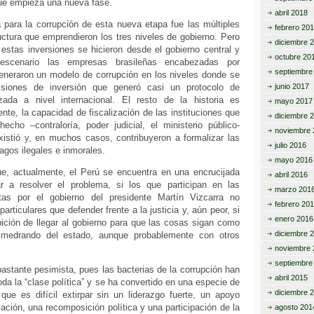
ue empieza una nueva fase.
abril 2018
a para la corrupción de esta nueva etapa fue las múltiples
febrero 20
uctura que emprendieron los tres niveles de gobierno. Pero
diciembre 
estas inversiones se hicieron desde el gobierno central y
octubre 20
escenario las empresas brasileñas encabezadas por
septiembre
eneraron un modelo de corrupción en los niveles donde se
siones de inversión que generó casi un protocolo de
junio 2017
zada a nivel internacional. El resto de la historia es
mayo 2017
te, la capacidad de fiscalización de las instituciones que
diciembre 
echo –contraloría, poder judicial, el ministerio público-
noviembre 
istió y, en muchos casos, contribuyeron a formalizar las
julio 2016
gos ilegales e inmorales.
mayo 2016
e, actualmente, el Perú se encuentra en una encrucijada
abril 2016
r a resolver el problema, si los que participan en las
marzo 201
tas por el gobierno del presidente Martín Vizcarra no
febrero 20
particulares que defender frente a la justicia y, aún peor, si
enero 2016
ición de llegar al gobierno para que las cosas sigan como
diciembre 
medrando del estado, aunque probablemente con otros
noviembre 
septiembre
astante pesimista, pues las bacterias de la corrupción han
abril 2015
da la “clase política” y se ha convertido en una especie de
diciembre 
 que es difícil extirpar sin un liderazgo fuerte, un apoyo
lación, una recomposición política y una participación de la
agosto 201