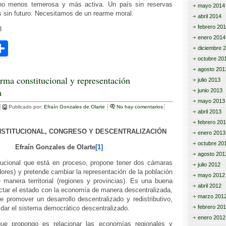
o menos temerosa y más activa. Un país sin reservas
mayo 2014
s sin futuro. Necesitamos de un rearme moral.
abril 2014
febrero 20
8
enero 2014
C
diciembre 
o
octubre 20
agosto 201
m
rma constitucional y representación
julio 2013
a
junio 2013
p
mayo 2013
ar
Publicado por:
Efraín Gonzales de Olarte
No hay comentarios
abril 2013
febrero 20
tir
STITUCIONAL, CONGRESO Y DESCENTRALIZACIÓN
enero 2013
octubre 20
Efraín Gonzales de Olarte
[1]
agosto 201
tucional que está en proceso, propone tener dos cámaras
julio 2012
ores) y pretende cambiar la representación de la población
mayo 2012
 manera territorial (regiones y provincias). Es una buena
abril 2012
ctar el estado con la economía de manera descentralizada,
marzo 201
e promover un desarrollo descentralizado y redistributivo,
febrero 20
dar el sistema democrático descentralizado.
enero 2012
que propongo es relacionar las economías regionales y