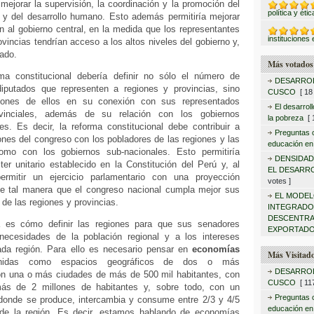
a mejorar la supervisión, la coordinación y la promoción del
política y éti
l y del desarrollo humano. Esto además permitiría mejorar
n al gobierno central, en la medida que los representantes
instituciones 
ovincias tendrían acceso a los altos niveles del gobierno y,
tado.
Más votados
rma constitucional debería definir no sólo el número de
DESARROL
iputados que representen a regiones y provincias, sino
CUSCO
[ 18 
iones de ellos en su conexión con sus representados
El desarrol
ovinciales, además de su relación con los gobiernos
la pobreza
[ 1
es. Es decir, la reforma constitucional debe contribuir a
Preguntas c
ciones del congreso con los pobladores de las regiones y las
educación en
como con los gobiernos sub-nacionales. Esto permitiría
DENSIDAD
er unitario establecido en la Constitución del Perú y, al
EL DESARR
rmitir un ejercicio parlamentario con una proyección
votes ]
de tal manera que el congreso nacional cumpla mejor sus
EL MODEL
 de las regiones y provincias.
INTEGRAD
DESCENTRA
a es cómo definir las regiones para que sus senadores
EXPORTADO
necesidades de la población regional y a los intereses
da región. Para ello es necesario pensar en
economías
Más Visitad
inidas como espacios geográficos de dos o más
DESARROL
n una o más ciudades de más de 500 mil habitantes, con
CUSCO
[ 117
ás de 2 millones de habitantes y, sobre todo, con un
Preguntas c
donde se produce, intercambia y consume entre 2/3 y 4/5
educación en
 de la región. Es decir, estamos hablando de economías