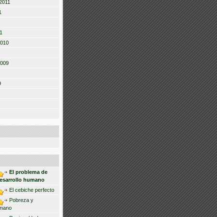
2011
1
1
2010
2009
9
El problema de
desarrollo humano
El cebiche perfecto
Pobreza y
umano