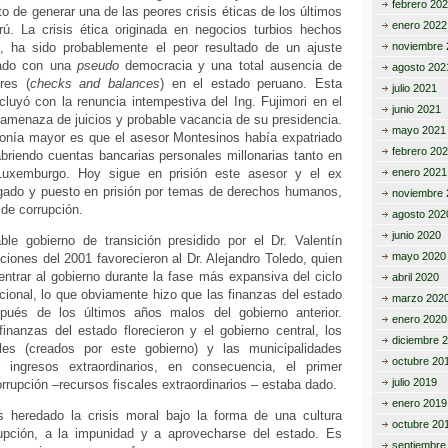
febrero 20
to de generar una de las peores crisis éticas de los últimos
enero 2022
ú. La crisis ética originada en negocios turbios hechos
, ha sido probablemente el peor resultado de un ajuste
noviembre 
nado con una
pseudo
democracia y una total ausencia de
agosto 202
res (
checks and balances
) en el estado peruano. Esta
julio 2021
luyó con la renuncia intempestiva del Ing. Fujimori en el
junio 2021
a amenaza de juicios y probable vacancia de su presidencia.
mayo 2021
elonía mayor es que el asesor Montesinos había expatriado
febrero 20
briendo cuentas bancarias personales millonarias tanto en
uxemburgo. Hoy sigue en prisión este asesor y el ex
enero 2021
zgado y puesto en prisión por temas de derechos humanos,
noviembre 
de corrupción.
agosto 202
junio 2020
le gobierno de transición presidido por el Dr. Valentín
mayo 2020
ciones del 2001 favorecieron al Dr. Alejandro Toledo, quien
entrar al gobierno durante la fase más expansiva del ciclo
abril 2020
ional, lo que obviamente hizo que las finanzas del estado
marzo 202
pués de los últimos años malos del gobierno anterior.
enero 2020
inanzas del estado florecieron y el gobierno central, los
diciembre 
ales (creados por este gobierno) y las municipalidades
octubre 20
r ingresos extraordinarios, en consecuencia, el primer
julio 2019
corrupción –recursos fiscales extraordinarios – estaba dado.
enero 2019
 heredado la crisis moral bajo la forma de una cultura
octubre 20
rupción, a la impunidad y a aprovecharse del estado. Es
septiembre