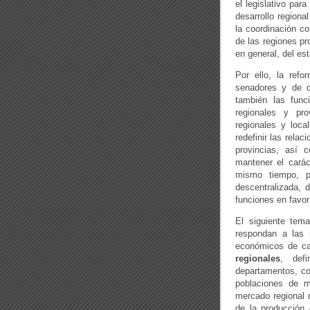
el legislativo par
desarrollo regiona
la coordinación co
de las regiones pr
en general, del es
Por ello, la refo
senadores y de d
también las func
regionales y pr
regionales y local
redefinir las rela
provincias, así 
mantener el caráct
mismo tiempo, pe
descentralizada, 
funciones en favor
El siguiente tem
respondan a las 
económicos de ca
regionales
, def
departamentos, co
poblaciones de m
mercado regional 
de la producción