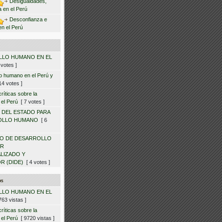
Desigualdades,
ca en el Perú
Desconfianza e
en el Perú
LO HUMANO EN EL
votes ]
lo humano en el Perú y
4 votes ]
ríticas sobre la
 el Perú
[ 7 votes ]
 DEL ESTADO PARA
OLLO HUMANO
[ 6
O DE DESARROLLO
OR
LIZADO Y
R (DIDE)
[ 4 votes ]
os
LO HUMANO EN EL
63 vistas ]
ríticas sobre la
 el Perú
[ 9720 vistas ]