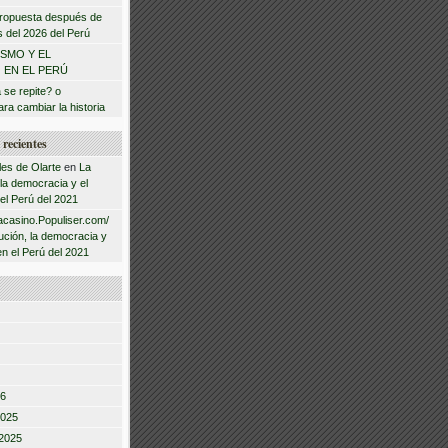
 propuesta después de
s del 2026 del Perú
ISMO Y EL
 EN EL PERÚ
a se repite? o
ra cambiar la historia
recientes
les de Olarte
en
La
 la democracia y el
 el Perú del 2021
acasino.Populiser.com/
ución, la democracia y
en el Perú del 2021
26
2025
2025