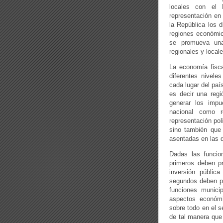
locales con el
representación en 
la República los 
regiones económica
se promueva una 
regionales y locale
La economía fisc
diferentes nivele
cada lugar del paí
es decir una regi
generar los impu
nacional como r
representación pol
sino también que 
asentadas en las d
Dadas las funcion
primeros deben pr
inversión públic
segundos deben pr
funciones munici
aspectos económi
sobre todo en el s
de tal manera que