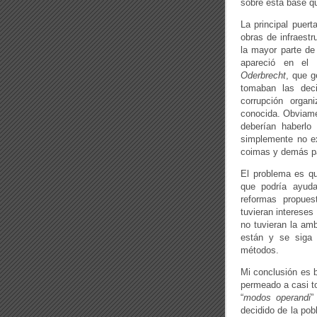
sobre esta base q
La principal puert
obras de infraestr
la mayor parte de 
apareció en el 
Oderbrecht
, que g
tomaban las deci
corrupción organi
conocida. Obviamen
deberían haberlo h
simplemente no ex
coimas y demás pa
El problema es qu
que podría ayuda
reformas propues
tuvieran intereses 
no tuvieran la amb
están y se siga 
métodos.
Mi conclusión es b
permeado a casi to
“
modos operandi
”
decidido de la pob