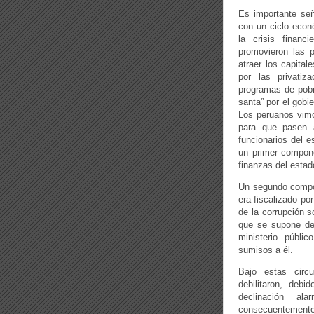
Es importante señ
con un ciclo econó
la crisis financ
promovieron las 
atraer los capital
por las privatiz
programas de pobr
santa” por el gobi
Los peruanos vim
para que pasen a 
funcionarios del e
un primer compone
finanzas del estad
Un segundo compo
era fiscalizado po
de la corrupción s
que se supone debí
ministerio públi
sumisos a él.
Bajo estas circu
debilitaron, deb
declinación a
consecuentemente