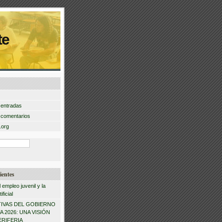
te
 entradas
 comentarios
.org
ientes
l empleo juvenil y la
ificial
IVAS DEL GOBIERNO
 2026: UNA VISIÓN
ERIFERIA