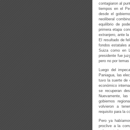
contagiaron al pun
tiempos en el Per
desde el gobierno
neoliberal combi
equilibrio de pode
primera etapa conc
extranjero, ante l
El resultado de f
fondos estatales a
Suiza como en L
presidente fue ju
pero no por temas 
Luego del impecab
Paniagua, las elec
tuvo la suerte de 
económico internac
se recuperan des
Nuevamente, las f
gobiernos region
volvieron a tene
requisito para la 
Pero ya habíamos
proclive a la cor