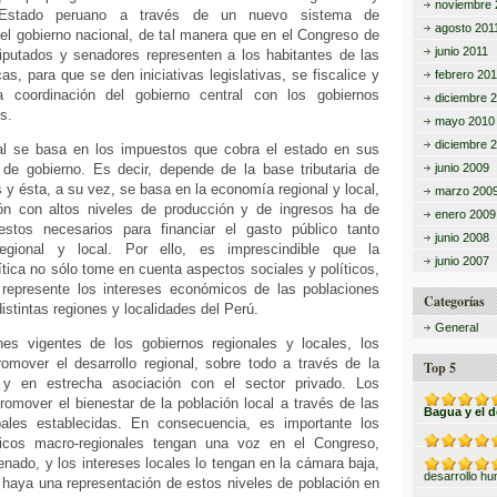
noviembre 
 Estado peruano a través de un nuevo sistema de
agosto 201
el gobierno nacional, de tal manera que en el Congreso de
junio 2011
diputados y senadores representen a los habitantes de las
s, para que se den iniciativas legislativas, se fiscalice y
febrero 201
coordinación del gobierno central con los gobiernos
diciembre 
s.
mayo 2010
diciembre 
al se basa en los impuestos que cobra el estado en sus
s de gobierno. Es decir, depende de la base tributaria de
junio 2009
s y ésta, a su vez, se basa en la economía regional y local,
marzo 200
ón con altos niveles de producción y de ingresos ha de
enero 2009
estos necesarios para financiar el gasto público tanto
junio 2008
egional y local. Por ello, es imprescindible que la
junio 2007
ítica no sólo tome en cuenta aspectos sociales y políticos,
represente los intereses económicos de las poblaciones
Categorías
istintas regiones y localidades del Perú.
General
es vigentes de los gobiernos regionales y locales, los
omover el desarrollo regional, sobre todo a través de la
Top 5
a y en estrecha asociación con el sector privado. Los
omover el bienestar de la población local a través de las
Bagua y el 
pales establecidas. En consecuencia, es importante los
cos macro-regionales tengan una voz en el Congreso,
enado, y los intereses locales lo tengan en la cámara baja,
desarrollo h
 haya una representación de estos niveles de población en