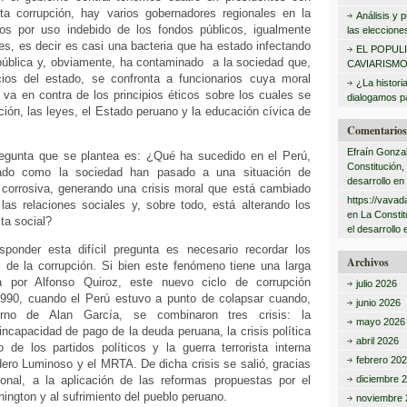
:
nta corrupción, hay varios gobernadores regionales en la
Análisis y
ios por uso indebido de los fondos públicos, igualmente
las eleccione
s, es decir es casi una bacteria que ha estado infectando
EL POPUL
 pública y, obviamente, ha contaminado a la sociedad que,
CAVIARISMO
icios del estado, se confronta a funcionarios cuya moral
¿La histori
 va en contra de los principios éticos sobre los cuales se
dialogamos pa
ción, las leyes, el Estado peruano y la educación cívica de
Comentarios 
Efraín Gonza
egunta que se plantea es: ¿Qué ha sucedido en el Perú,
Constitución,
tado como la sociedad han pasado a una situación de
desarrollo en
a corrosiva, generando una crisis moral que está cambiado
https://vavad
las relaciones sociales y, sobre todo, está alterando los
en
La Constit
ta social?
el desarrollo 
sponder esta difícil pregunta es necesario recordar los
Archivos
s de la corrupción. Si bien este fenómeno tiene una larga
ada por Alfonso Quiroz, este nuevo ciclo de corrupción
julio 2026
990, cuando el Perú estuvo a punto de colapsar cuando,
junio 2026
erno de Alan García, se combinaron tres crisis: la
mayo 2026
a incapacidad de pago de la deuda peruana, la crisis política
abril 2026
o de los partidos políticos y la guerra terrorista interna
febrero 20
ero Luminoso y el MRTA. De dicha crisis se salió, gracias
ional, a la aplicación de las reformas propuestas por el
diciembre 
ngton y al sufrimiento del pueblo peruano.
noviembre 