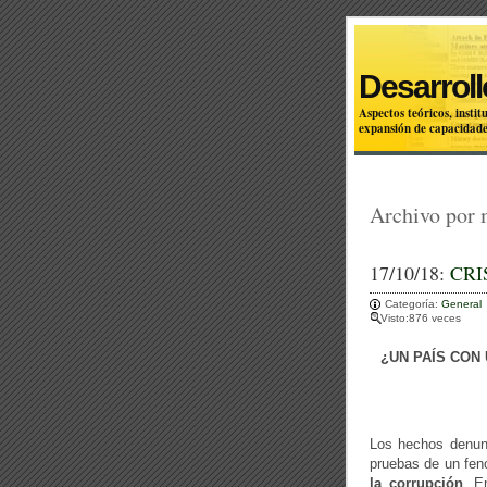
Desarroll
Aspectos teóricos, inst
expansión de capacidade
Archivo por
17/10/18:
CRI
Categoría:
General
Visto:876 veces
¿UN PAÍS CON
Los hechos denunc
pruebas de un fenó
la corrupción
. E