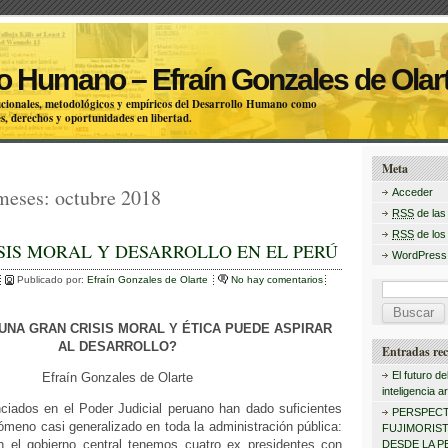
o Humano – Efraín Gonzales de Olar
itucionales, metodológicos y empíricos del Desarrollo Humano como
s, derechos y oportunidades en libertad.
Meta
 meses:
octubre 2018
Acceder
RSS
de las
RSS
de los
SIS MORAL Y DESARROLLO EN EL PERÚ
WordPress
Publicado por:
Efraín Gonzales de Olarte
No hay comentarios
B
u
 UNA GRAN CRISIS MORAL Y ÉTICA PUEDE ASPIRAR
AL DESARROLLO?
s
Entradas rec
c
El futuro de
Efraín Gonzales de Olarte
inteligencia art
a
iados en el Poder Judicial peruano han dado suficientes
PERSPECT
meno casi generalizado en toda la administración pública:
r
FUJIMORISTA
n el gobierno central tenemos cuatro ex presidentes con
DESDE LA P