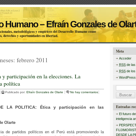
o Humano – Efraín Gonzales de Olar
itucionales, metodológicos y empíricos del Desarrollo Humano como
s, derechos y oportunidades en libertad.
Meta
 meses:
febrero 2011
Acceder
RSS
de las
RSS
de los
a y participación en la elecciones. La
WordPress
a política
B
Publicado por:
Efraín Gonzales de Olarte
No hay comentarios
u
s
Entradas rec
 LA POLITICA: Ética y participación en las
c
El futuro de
inteligencia art
a
de Olarte
PERSPECT
r
FUJIMORISTA
cia de partidos políticos en el Perú está promoviendo la
DESDE LA P