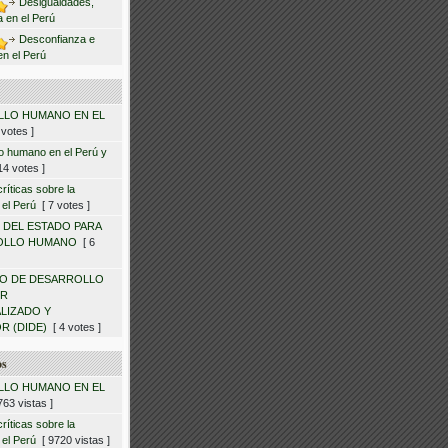
Desigualdades,
ca en el Perú
Desconfianza e
en el Perú
LO HUMANO EN EL
votes ]
lo humano en el Perú y
4 votes ]
ríticas sobre la
 el Perú
[ 7 votes ]
 DEL ESTADO PARA
OLLO HUMANO
[ 6
O DE DESARROLLO
OR
LIZADO Y
R (DIDE)
[ 4 votes ]
os
LO HUMANO EN EL
63 vistas ]
ríticas sobre la
 el Perú
[ 9720 vistas ]