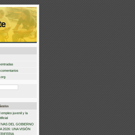
te
 entradas
 comentarios
.org
ientes
l empleo juvenil y la
ificial
IVAS DEL GOBIERNO
 2026: UNA VISIÓN
ERIFERIA