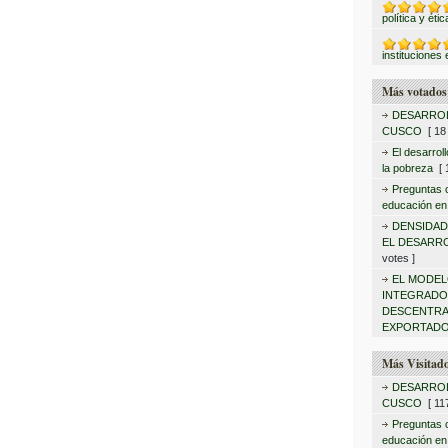
política y éti
instituciones 
Más votados
DESARROL
CUSCO
[ 18 
El desarrol
la pobreza
[ 1
Preguntas c
educación en
DENSIDAD
EL DESARR
votes ]
EL MODEL
INTEGRAD
DESCENTRA
EXPORTADO
Más Visitad
DESARROL
CUSCO
[ 117
Preguntas c
educación en