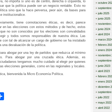
a, no importa si uno es de centro, derecha o izquierda, lo
octubre 20
ar que la política puede ser un negocio rentable. Esto no
septiembre
lítica sino que la hace perversa, peor aún, da bases para
julio 2025
e institucionalice.
junio 2025
viamente, tiene connotaciones éticas, es decir, parece
noviembre 
par en las elecciones con estos métodos y de hecho, estos
junio 2024
que no son conocidos por los electores son convalidados
abril 2024
egir y todos somos responsables de nuestra ética. Las
marzo 202
le con tal de alcanzar un cargo de gobierno se ha instalado
a una devaluación de la política.
febrero 20
enero 2024
ara abogar por una ley de partidos que reduzca al mínimo
noviembre 
nes. Para abogar por una cruzada ética. Además, es
septiembre
 ciudadanos tengamos mucho cuidado al elegir por quienes
as elecciones generales, como en las regionales y locales.
junio 2023
abril 2023
tica, bienvenida la Micro Economía Política.
febrero 20
enero 2023
diciembre 
septiembre
C
julio 2022
o
mayo 2022
abril 2022