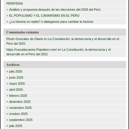
PERIFERIA
a
Análisis y propuesta después de las elecciones del 2026 del Perú
r
EL POPULISMO Y EL CAVIARISMO EN EL PERÚ
:
¿La historia se repite? o dialogamos para cambiar la historia
Comentarios recientes
Efraín Gonzales de Olarte
en
La Constitución, la democracia y el desarrollo en el
Perú del 2021
https://vavadacasino.Populiser.com/
en
La Constitución, la democracia y el
desarrollo en el Perú del 2021
Archivos
julio 2026
junio 2026
mayo 2026
abril 2026
febrero 2026
diciembre 2025
noviembre 2025
octubre 2025
septiembre 2025
julio 2025