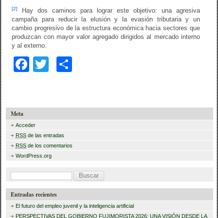
[2]
Hay dos caminos para lograr este objetivo: una agresiva
campaña para reducir la elusión y la evasión tributaria y un
cambio progresivo de la estructura económica hacia sectores que
produzcan con mayor valor agregado dirigidos al mercado interno
y al externo.
F
T
C
a
wi
o
c
tt
m
e
er
p
Meta
b
ar
Acceder
RSS
de las entradas
o
tir
RSS
de los comentarios
o
WordPress.org
k
B
u
Entradas recientes
s
El futuro del empleo juvenil y la inteligencia artificial
c
PERSPECTIVAS DEL GOBIERNO FUJIMORISTA 2026: UNA VISIÓN DESDE LA