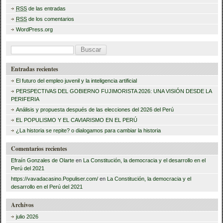
RSS
de las entradas
o
tir
RSS
de los comentarios
o
WordPress.org
k
B
u
Entradas recientes
s
El futuro del empleo juvenil y la inteligencia artificial
c
PERSPECTIVAS DEL GOBIERNO FUJIMORISTA 2026: UNA VISIÓN DESDE LA
PERIFERIA
a
Análisis y propuesta después de las elecciones del 2026 del Perú
r
EL POPULISMO Y EL CAVIARISMO EN EL PERÚ
:
¿La historia se repite? o dialogamos para cambiar la historia
Comentarios recientes
Efraín Gonzales de Olarte
en
La Constitución, la democracia y el desarrollo en el
Perú del 2021
https://vavadacasino.Populiser.com/
en
La Constitución, la democracia y el
desarrollo en el Perú del 2021
Archivos
julio 2026