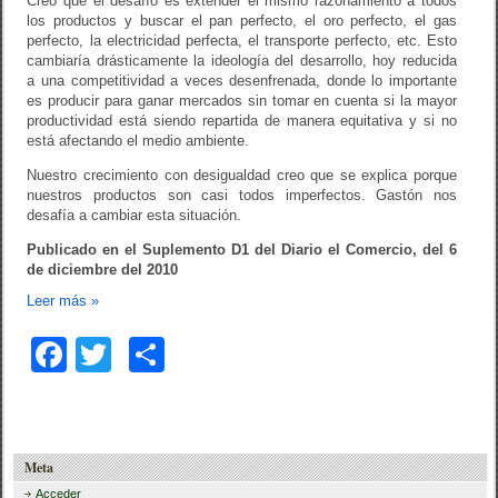
Creo que el desafío es extender el mismo razonamiento a todos
los productos y buscar el pan perfecto, el oro perfecto, el gas
perfecto, la electricidad perfecta, el transporte perfecto, etc. Esto
cambiaría drásticamente la ideología del desarrollo, hoy reducida
a una competitividad a veces desenfrenada, donde lo importante
es producir para ganar mercados sin tomar en cuenta si la mayor
productividad está siendo repartida de manera equitativa y si no
está afectando el medio ambiente.
Nuestro crecimiento con desigualdad creo que se explica porque
nuestros productos son casi todos imperfectos. Gastón nos
desafía a cambiar esta situación.
Publicado en el Suplemento D1 del Diario el Comercio, del 6
de diciembre del 2010
Leer más
»
F
T
C
a
wi
o
c
tt
m
e
er
p
Meta
b
ar
Acceder