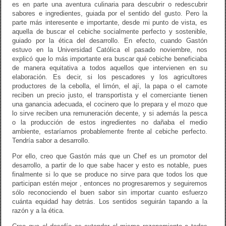
es en parte una aventura culinaria para descubrir o redescubrir
sabores e ingredientes, guiada por el sentido del gusto. Pero la
parte más interesente e importante, desde mi punto de vista, es
aquella de buscar el cebiche socialmente perfecto y sostenible,
guiado por la ética del desarrollo. En efecto, cuando Gastón
estuvo en la Universidad Católica el pasado noviembre, nos
explicó que lo más importante era buscar qué cebiche beneficiaba
de manera equitativa a todos aquellos que intervienen en su
elaboración. Es decir, si los pescadores y los agricultores
productores de la cebolla, el limón, el ají, la papa o el camote
reciben un precio justo, el transportista y el comerciante tienen
una ganancia adecuada, el cocinero que lo prepara y el mozo que
lo sirve reciben una remuneración decente, y si además la pesca
o la producción de estos ingredientes no dañaba el medio
ambiente, estaríamos probablemente frente al cebiche perfecto.
Tendría sabor a desarrollo.
Por ello, creo que Gastón más que un Chef es un promotor del
desarrollo, a partir de lo que sabe hacer y esto es notable, pues
finalmente si lo que se produce no sirve para que todos los que
participan estén mejor , entonces no progresaremos y seguiremos
sólo reconociendo el buen sabor sin importar cuanto esfuerzo
cuánta equidad hay detrás. Los sentidos seguirán tapando a la
razón y a la ética.