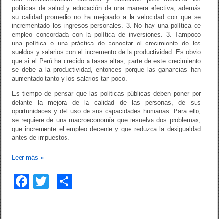
políticas de salud y educación de una manera efectiva, además
su calidad promedio no ha mejorado a la velocidad con que se
incrementado los ingresos personales. 3. No hay una política de
empleo concordada con la política de inversiones. 3. Tampoco
una política o una práctica de conectar el crecimiento de los
sueldos y salarios con el incremento de la productividad. Es obvio
que si el Perú ha crecido a tasas altas, parte de este crecimiento
se debe a la productividad, entonces porque las ganancias han
aumentado tanto y los salarios tan poco.
Es tiempo de pensar que las políticas públicas deben poner por
delante la mejora de la calidad de las personas, de sus
oportunidades y del uso de sus capacidades humanas. Para ello,
se requiere de una macroeconomía que resuelva dos problemas,
que incremente el empleo decente y que reduzca la desigualdad
antes de impuestos.
Leer más
»
F
T
C
a
wi
o
c
tt
m