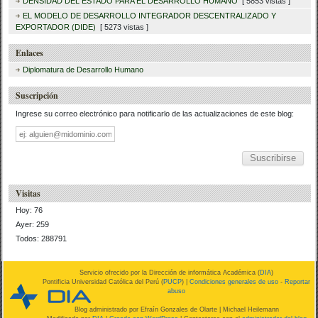
DENSIDAD DEL ESTADO PARA EL DESARROLLO HUMANO
[ 5853 vistas ]
EL MODELO DE DESARROLLO INTEGRADOR DESCENTRALIZADO Y
EXPORTADOR (DIDE)
[ 5273 vistas ]
Enlaces
Diplomatura de Desarrollo Humano
Suscripción
Ingrese su correo electrónico para notificarlo de las actualizaciones de este blog:
Dirección
de
correo
Visitas
Hoy: 76
Ayer: 259
Todos: 288791
Servicio ofrecido por la Dirección de informática Académica (
DIA
)
Pontificia Universidad Católica del Perú (
PUCP
) |
Condiciones generales de uso
-
Reportar
abuso
Blog administrado por
Efraín Gonzales de Olarte
| Michael Heilemann