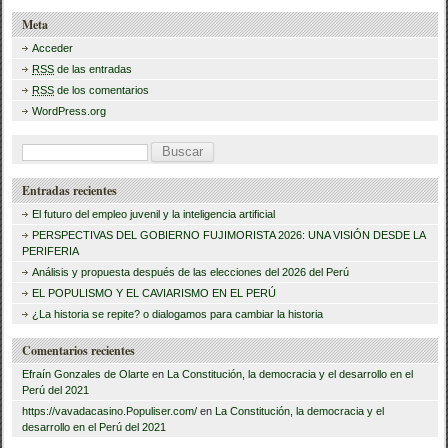
e
er
p
Meta
b
ar
Acceder
RSS
de las entradas
o
tir
RSS
de los comentarios
o
WordPress.org
k
B
u
Entradas recientes
s
El futuro del empleo juvenil y la inteligencia artificial
c
PERSPECTIVAS DEL GOBIERNO FUJIMORISTA 2026: UNA VISIÓN DESDE LA
PERIFERIA
a
Análisis y propuesta después de las elecciones del 2026 del Perú
r
EL POPULISMO Y EL CAVIARISMO EN EL PERÚ
:
¿La historia se repite? o dialogamos para cambiar la historia
Comentarios recientes
Efraín Gonzales de Olarte
en
La Constitución, la democracia y el desarrollo en el
Perú del 2021
https://vavadacasino.Populiser.com/
en
La Constitución, la democracia y el
desarrollo en el Perú del 2021