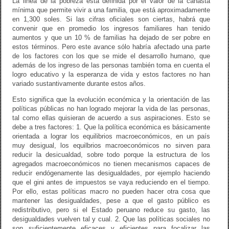
La linea de la pobreza está definida por el valor de la canasta
mínima que permite vivir a una familia, que está aproximadamente
en 1,300 soles. Si las cifras oficiales son ciertas, habrá que
convenir que en promedio los ingresos familiares han tenido
aumentos y que un 10 % de familias ha dejado de ser pobre en
estos términos. Pero este avance sólo habría afectado una parte
de los factores con los que se mide el desarrollo humano, que
además de los ingreso de las personas también toma en cuenta el
logro educativo y la esperanza de vida y estos factores no han
variado sustantivamente durante estos años.
Esto significa que la evolución económica y la orientación de las
políticas públicas no han logrado mejorar la vida de las personas,
tal como ellas quisieran de acuerdo a sus aspiraciones. Esto se
debe a tres factores: 1. Que la política económica es básicamente
orientada a lograr los equilibrios macroeconómicos, en un país
muy desigual, los equilbrios macroeconómicos no sirven para
reducir la desicualdad, sobre todo porque la estructura de los
agregados macroeconómicos no tienen mecanismos capaces de
reducir endógenamente las desigualdades, por ejemplo haciendo
que el gini antes de impuestos se vaya reduciendo en el tiempo.
Por ello, estas políticas macro no pueden hacer otra cosa que
mantener las desigualdades, pese a que el gasto público es
redistributivo, pero si el Estado peruano reduce su gasto, las
desigualdades vuelven tal y cual. 2. Que las políticas sociales no
son suficientemente eficaces y eficientes para focalizar las