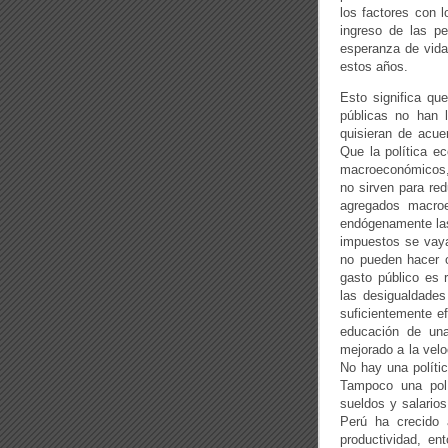
los factores con 
ingreso de las p
esperanza de vida
estos años.
Esto significa que
públicas no han l
quisieran de acue
Que la política ec
macroeconómicos, 
no sirven para red
agregados macro
endógenamente las
impuestos se vaya
no pueden hacer o
gasto público es r
las desigualdades
suficientemente ef
educación de un
mejorado a la velo
No hay una polític
Tampoco una polí
sueldos y salarios
Perú ha crecido 
productividad, e