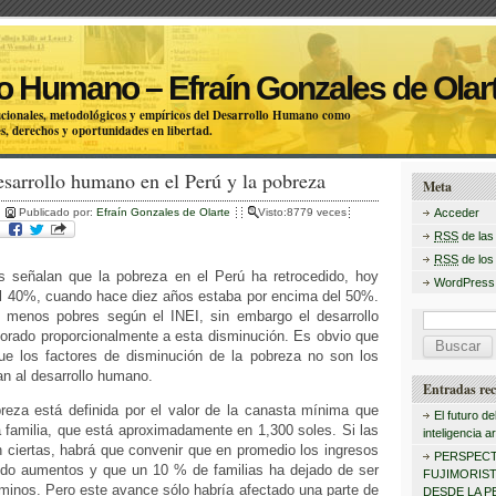
o Humano – Efraín Gonzales de Olar
itucionales, metodológicos y empíricos del Desarrollo Humano como
s, derechos y oportunidades en libertad.
esarrollo humano en el Perú y la pobreza
Meta
Publicado por:
Efraín Gonzales de Olarte
Visto:8779 veces
Acceder
RSS
de las
RSS
de los
es señalan que la pobreza en el Perú ha retrocedido, hoy
WordPress
el 40%, cuando hace diez años estaba por encima del 50%.
 menos pobres según el INEI, sin embargo el desarrollo
B
rado proporcionalmente a esta disminución. Es obvio que
u
e los factores de disminución de la pobreza no son los
n al desarrollo humano.
s
Entradas rec
breza está definida por el valor de la canasta mínima que
c
El futuro de
a familia, que está aproximadamente en 1,300 soles. Si las
inteligencia art
a
on ciertas, habrá que convenir que en promedio los ingresos
PERSPECT
nido aumentos y que un 10 % de familias ha dejado de ser
r
FUJIMORISTA
minos. Pero este avance sólo habría afectado una parte de
DESDE LA P