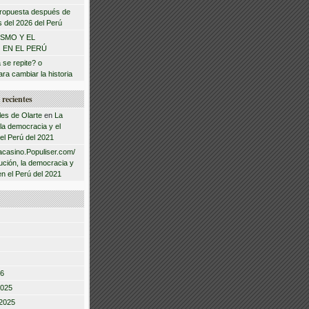
 propuesta después de
s del 2026 del Perú
ISMO Y EL
 EN EL PERÚ
a se repite? o
ra cambiar la historia
recientes
les de Olarte
en
La
 la democracia y el
 el Perú del 2021
acasino.Populiser.com/
ución, la democracia y
en el Perú del 2021
26
2025
2025