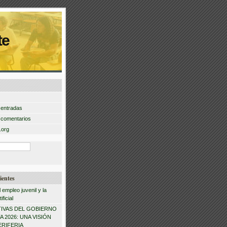
te
 entradas
 comentarios
.org
ientes
l empleo juvenil y la
ificial
IVAS DEL GOBIERNO
 2026: UNA VISIÓN
ERIFERIA