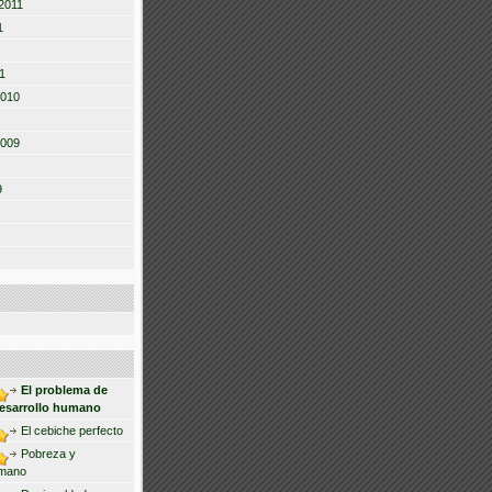
2011
1
1
2010
2009
9
El problema de
desarrollo humano
El cebiche perfecto
Pobreza y
umano