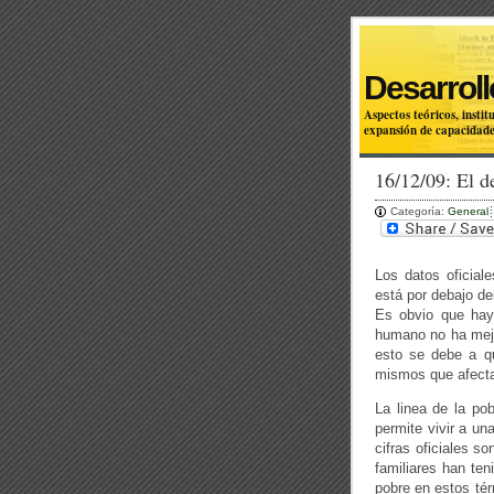
Desarroll
Aspectos teóricos, inst
expansión de capacidade
16/12/09: El d
Categoría:
General
Los datos oficial
está por debajo d
Es obvio que hay
humano no ha mejo
esto se debe a qu
mismos que afecta
La linea de la po
permite vivir a un
cifras oficiales s
familiares han te
pobre en estos tér