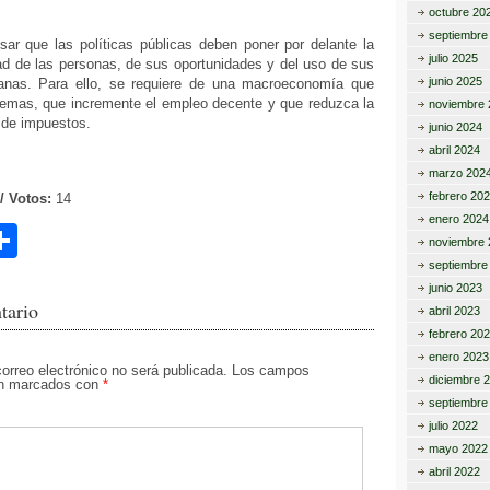
octubre 20
septiembre
ar que las políticas públicas deben poner por delante la
julio 2025
ad de las personas, de sus oportunidades y del uso de sus
junio 2025
nas. Para ello, se requiere de una macroeconomía que
lemas, que incremente el empleo decente y que reduzca la
noviembre 
 de impuestos.
junio 2024
abril 2024
marzo 202
febrero 20
/ Votos:
14
enero 2024
C
noviembre 
o
septiembre
junio 2023
m
tario
abril 2023
p
febrero 20
enero 2023
ar
correo electrónico no será publicada.
Los campos
diciembre 
tán marcados con
*
tir
septiembre
julio 2022
mayo 2022
abril 2022