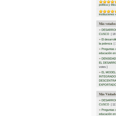
política y éti
instituciones 
Más votados
DESARROL
CUSCO
[ 18 
El desarrol
la pobreza
[ 1
Preguntas c
educación en
DENSIDAD
EL DESARR
votes ]
EL MODEL
INTEGRAD
DESCENTRA
EXPORTADO
Más Visitad
DESARROL
CUSCO
[ 117
Preguntas c
educación en