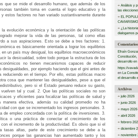
:
los que se mide el desarrollo humano, que además de los
Análisis y
ersonas también toma en cuenta el logro educativo y la
las eleccione
 y estos factores no han variado sustantivamente durante
EL POPUL
CAVIARISMO
¿La histori
 la evolución económica y la orientación de las políticas
dialogamos pa
ogrado mejorar la vida de las personas, tal como ellas
rdo a sus aspiraciones. Esto se debe a tres factores: 1.
Comentarios 
onómica es básicamente orientada a lograr los equilibrios
Efraín Gonza
en un país muy desigual, los equilbrios macroeconómicos
Constitución,
ucir la desicualdad, sobre todo porque la estructura de los
desarrollo en
económicos no tienen mecanismos capaces de reducir
https://vavad
 desigualdades, por ejemplo haciendo que el gini antes de
en
La Constit
 reduciendo en el tiempo. Por ello, estas políticas macro
el desarrollo 
tra cosa que mantener las desigualdades, pese a que el
edistributivo, pero si el Estado peruano reduce su gasto,
Archivos
 vuelven tal y cual. 2. Que las políticas sociales no son
icaces y eficientes para focalizar las políticas de salud y
julio 2026
a manera efectiva, además su calidad promedio no ha
junio 2026
cidad con que se incrementado los ingresos personales. 3.
mayo 2026
a de empleo concordada con la política de inversiones. 3.
abril 2026
tica o una práctica de conectar el crecimiento de los
febrero 20
 con el incremento de la productividad. Es obvio que si el
diciembre 
a tasas altas, parte de este crecimiento se debe a la
ntonces porque las ganancias han aumentado tanto y los
noviembre 