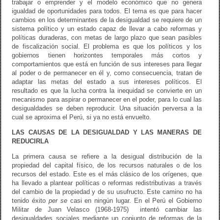
trabajar o emprender y el modelo económico que no genera
igualdad de oportunidades para todos. El tema es que para hacer
cambios en los determinantes de la desigualdad se requiere de un
sistema político y un estado capaz de llevar a cabo reformas y
políticas duraderas, con metas de largo plazo que sean pasibles
de fiscalización social. El problema es que los políticos y los
gobiernos tienen horizontes temporales más cortos y
comportamientos que está en función de sus intereses para llegar
al poder o de permanecer en él y, como consecuencia, tratan de
adaptar las metas del estado a sus intereses políticos. El
resultado es que la lucha contra la inequidad se convierte en un
mecanismo para aspirar o permanecer en el poder, para lo cual las
desigualdades se deben reproducir. Una situación perversa a la
cual se aproxima el Perú, si ya no está envuelto.
LAS CAUSAS DE LA DESIGUALDAD Y LAS MANERAS DE
REDUCIRLA
La primera causa se refiere a la desigual distribución de la
propiedad del capital físico, de los recursos naturales o de los
recursos del estado. Este es el más clásico de los orígenes, que
ha llevado a plantear políticas o reformas redistributivas a través
del cambio de la propiedad y de su usufructo. Este camino no ha
tenido éxito
per se
casi en ningún lugar. En el Perú el Gobierno
Militar de Juan Velasco (1968-1975) intentó cambiar las
desigualdades sociales mediante un conjunto de reformas de la