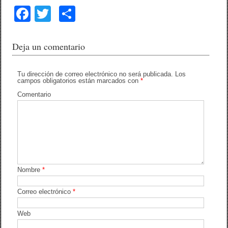
F
T
C
a
wi
o
c
tt
m
Deja un comentario
e
er
p
b
ar
Tu dirección de correo electrónico no será publicada.
Los
campos obligatorios están marcados con
*
o
tir
Comentario
o
k
Nombre
*
Correo electrónico
*
Web