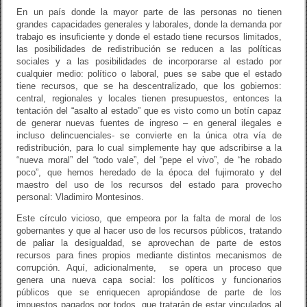
En un país donde la mayor parte de las personas no tienen
grandes capacidades generales y laborales, donde la demanda por
trabajo es insuficiente y donde el estado tiene recursos limitados,
las posibilidades de redistribución se reducen a las políticas
sociales y a las posibilidades de incorporarse al estado por
cualquier medio: político o laboral, pues se sabe que el estado
tiene recursos, que se ha descentralizado, que los gobiernos:
central, regionales y locales tienen presupuestos, entonces la
tentación del “asalto al estado” que es visto como un botín capaz
de generar nuevas fuentes de ingreso – en general ilegales e
incluso delincuenciales- se convierte en la única otra vía de
redistribución, para lo cual simplemente hay que adscribirse a la
“nueva moral” del “todo vale”, del “pepe el vivo”, de “he robado
poco”, que hemos heredado de la época del fujimorato y del
maestro del uso de los recursos del estado para provecho
personal: Vladimiro Montesinos.
Este círculo vicioso, que empeora por la falta de moral de los
gobernantes y que al hacer uso de los recursos públicos, tratando
de paliar la desigualdad, se aprovechan de parte de estos
recursos para fines propios mediante distintos mecanismos de
corrupción. Aquí, adicionalmente, se opera un proceso que
genera una nueva capa social: los políticos y funcionarios
públicos que se enriquecen apropiándose de parte de los
impuestos pagados por todos, que tratarán de estar vinculados al