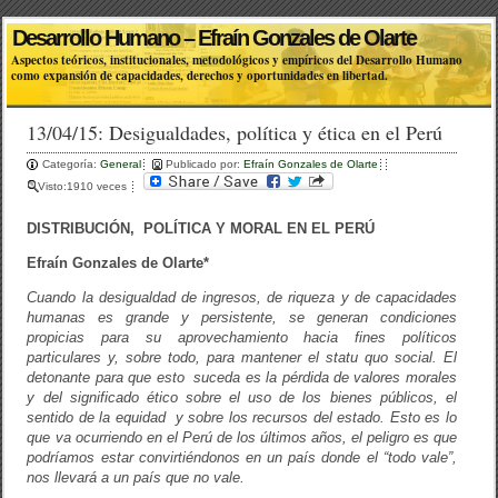
Desarrollo Humano – Efraín Gonzales de Olarte
Aspectos teóricos, institucionales, metodológicos y empíricos del Desarrollo Humano
como expansión de capacidades, derechos y oportunidades en libertad.
13/04/15: Desigualdades, política y ética en el Perú
Categoría:
General
Publicado por:
Efraín Gonzales de Olarte
Visto:1910 veces
DISTRIBUCIÓN, POLÍTICA Y MORAL EN EL PERÚ
Efraín Gonzales de Olarte*
Cuando la desigualdad de ingresos, de riqueza y de capacidades
humanas es grande y persistente, se generan condiciones
propicias para su aprovechamiento hacia fines políticos
particulares y, sobre todo, para mantener el statu quo social. El
detonante para que esto suceda es la pérdida de valores morales
y del significado ético sobre el uso de los bienes públicos, el
sentido de la equidad y sobre los recursos del estado. Esto es lo
que va ocurriendo en el Perú de los últimos años, el peligro es que
podríamos estar convirtiéndonos en un país donde el “todo vale”,
nos llevará a un país que no vale.