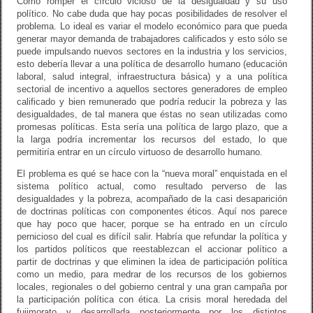
Cómo romper el círculo vicioso de la desigualdad y su uso
político. No cabe duda que hay pocas posibilidades de resolver el
problema. Lo ideal es variar el modelo económico para que pueda
generar mayor demanda de trabajadores calificados y esto sólo se
puede impulsando nuevos sectores en la industria y los servicios,
esto debería llevar a una política de desarrollo humano (educación
laboral, salud integral, infraestructura básica) y a una política
sectorial de incentivo a aquellos sectores generadores de empleo
calificado y bien remunerado que podría reducir la pobreza y las
desigualdades, de tal manera que éstas no sean utilizadas como
promesas políticas. Esta sería una política de largo plazo, que a
la larga podría incrementar los recursos del estado, lo que
permitiría entrar en un círculo virtuoso de desarrollo humano.
El problema es qué se hace con la “nueva moral” enquistada en el
sistema político actual, como resultado perverso de las
desigualdades y la pobreza, acompañado de la casi desaparición
de doctrinas políticas con componentes éticos. Aquí nos parece
que hay poco que hacer, porque se ha entrado en un círculo
pernicioso del cual es difícil salir. Habría que refundar la política y
los partidos políticos que reestablezcan el accionar político a
partir de doctrinas y que eliminen la idea de participación política
como un medio, para medrar de los recursos de los gobiernos
locales, regionales o del gobierno central y una gran campaña por
la participación política con ética. La crisis moral heredada del
fujimorato y desarrollada posteriormente por los distintos