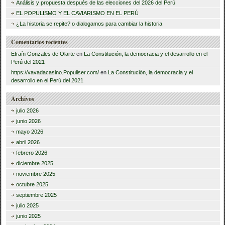
Análisis y propuesta después de las elecciones del 2026 del Perú
r
EL POPULISMO Y EL CAVIARISMO EN EL PERÚ
:
¿La historia se repite? o dialogamos para cambiar la historia
Comentarios recientes
Efraín Gonzales de Olarte
en
La Constitución, la democracia y el desarrollo en el
Perú del 2021
https://vavadacasino.Populiser.com/
en
La Constitución, la democracia y el
desarrollo en el Perú del 2021
Archivos
julio 2026
junio 2026
mayo 2026
abril 2026
febrero 2026
diciembre 2025
noviembre 2025
octubre 2025
septiembre 2025
julio 2025
junio 2025