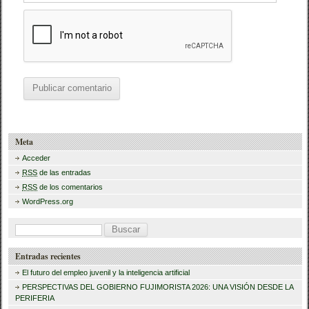
Meta
Acceder
RSS
de las entradas
RSS
de los comentarios
WordPress.org
B
u
Entradas recientes
s
El futuro del empleo juvenil y la inteligencia artificial
c
PERSPECTIVAS DEL GOBIERNO FUJIMORISTA 2026: UNA VISIÓN DESDE LA
PERIFERIA
a