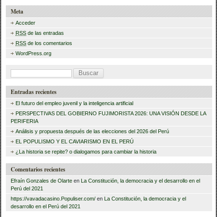
e
er
p
Meta
b
ar
Acceder
RSS
de las entradas
o
tir
RSS
de los comentarios
o
WordPress.org
k
B
u
Entradas recientes
s
El futuro del empleo juvenil y la inteligencia artificial
c
PERSPECTIVAS DEL GOBIERNO FUJIMORISTA 2026: UNA VISIÓN DESDE LA
PERIFERIA
a
Análisis y propuesta después de las elecciones del 2026 del Perú
r
EL POPULISMO Y EL CAVIARISMO EN EL PERÚ
:
¿La historia se repite? o dialogamos para cambiar la historia
Comentarios recientes
Efraín Gonzales de Olarte
en
La Constitución, la democracia y el desarrollo en el
Perú del 2021
https://vavadacasino.Populiser.com/
en
La Constitución, la democracia y el
desarrollo en el Perú del 2021