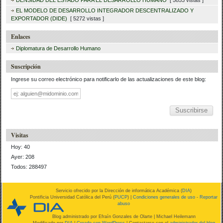
EL MODELO DE DESARROLLO INTEGRADOR DESCENTRALIZADO Y
EXPORTADOR (DIDE)
[ 5272 vistas ]
Enlaces
Diplomatura de Desarrollo Humano
Suscripción
Ingrese su correo electrónico para notificarlo de las actualizaciones de este blog:
Dirección
de
correo
Visitas
Hoy: 40
Ayer: 208
Todos: 288497
Servicio ofrecido por la Dirección de informática Académica (
DIA
)
Pontificia Universidad Católica del Perú (
PUCP
) |
Condiciones generales de uso
-
Reportar
abuso
Blog administrado por
Efraín Gonzales de Olarte
| Michael Heilemann
Modificado por
DIA
|
Creado con WordPress
| Contactarse con el
administrador del blog