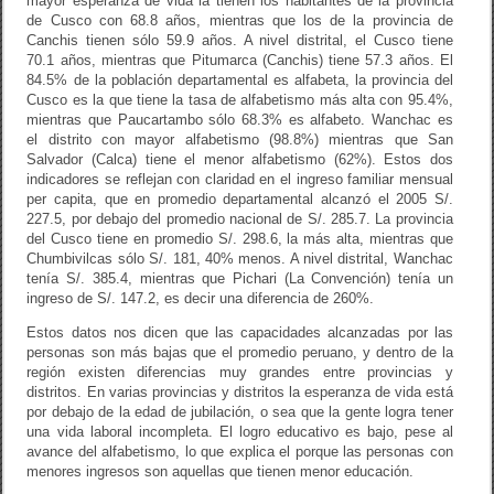
mayor esperanza de vida la tienen los habitantes de la provincia
de Cusco con 68.8 años, mientras que los de la provincia de
Canchis tienen sólo 59.9 años. A nivel distrital, el Cusco tiene
70.1 años, mientras que Pitumarca (Canchis) tiene 57.3 años. El
84.5% de la población departamental es alfabeta, la provincia del
Cusco es la que tiene la tasa de alfabetismo más alta con 95.4%,
mientras que Paucartambo sólo 68.3% es alfabeto. Wanchac es
el distrito con mayor alfabetismo (98.8%) mientras que San
Salvador (Calca) tiene el menor alfabetismo (62%). Estos dos
indicadores se reflejan con claridad en el ingreso familiar mensual
per capita, que en promedio departamental alcanzó el 2005 S/.
227.5, por debajo del promedio nacional de S/. 285.7. La provincia
del Cusco tiene en promedio S/. 298.6, la más alta, mientras que
Chumbivilcas sólo S/. 181, 40% menos. A nivel distrital, Wanchac
tenía S/. 385.4, mientras que Pichari (La Convención) tenía un
ingreso de S/. 147.2, es decir una diferencia de 260%.
Estos datos nos dicen que las capacidades alcanzadas por las
personas son más bajas que el promedio peruano, y dentro de la
región existen diferencias muy grandes entre provincias y
distritos. En varias provincias y distritos la esperanza de vida está
por debajo de la edad de jubilación, o sea que la gente logra tener
una vida laboral incompleta. El logro educativo es bajo, pese al
avance del alfabetismo, lo que explica el porque las personas con
menores ingresos son aquellas que tienen menor educación.