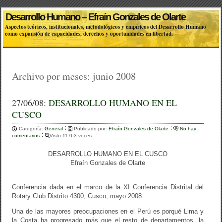
Desarrollo Humano – Efraín Gonzales de Olarte
Aspectos teóricos, institucionales, metodológicos y empíricos del Desarrollo Humano
como expansión de capacidades, derechos y oportunidades en libertad.
Archivo por meses:
junio 2008
27/06/08:
DESARROLLO HUMANO EN EL
CUSCO
Categoría:
General
Publicado por:
Efraín Gonzales de Olarte
No hay
comentarios
Visto:11763 veces
DESARROLLO HUMANO EN EL CUSCO
Efraín Gonzales de Olarte
Conferencia dada en el marco de la XI Conferencia Distrital del
Rotary Club Distrito 4300, Cusco, mayo 2008.
Una de las mayores preocupaciones en el Perú es porqué Lima y
la Costa ha progresado más que el resto de departamentos, la