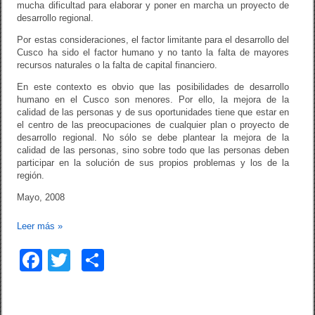
mucha dificultad para elaborar y poner en marcha un proyecto de
desarrollo regional.
Por estas consideraciones, el factor limitante para el desarrollo del
Cusco ha sido el factor humano y no tanto la falta de mayores
recursos naturales o la falta de capital financiero.
En este contexto es obvio que las posibilidades de desarrollo
humano en el Cusco son menores. Por ello, la mejora de la
calidad de las personas y de sus oportunidades tiene que estar en
el centro de las preocupaciones de cualquier plan o proyecto de
desarrollo regional. No sólo se debe plantear la mejora de la
calidad de las personas, sino sobre todo que las personas deben
participar en la solución de sus propios problemas y los de la
región.
Mayo, 2008
Leer más
»
F
T
C
a
wi
o
c
tt
m