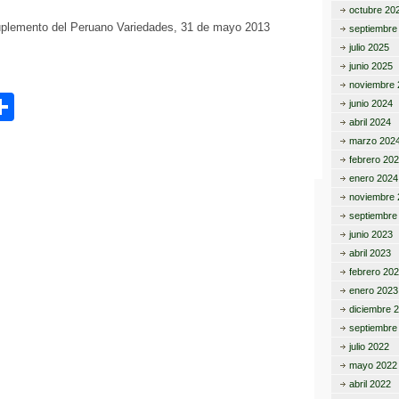
octubre 20
uplemento del Peruano Variedades, 31 de mayo 2013
septiembre
julio 2025
junio 2025
noviembre 
C
junio 2024
abril 2024
o
marzo 202
m
febrero 20
enero 2024
p
noviembre 
ar
septiembre
junio 2023
tir
abril 2023
febrero 20
enero 2023
diciembre 
septiembre
julio 2022
mayo 2022
abril 2022