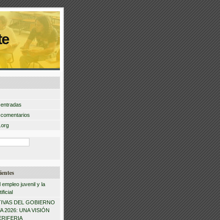
te
 entradas
 comentarios
.org
ientes
l empleo juvenil y la
ificial
IVAS DEL GOBIERNO
 2026: UNA VISIÓN
ERIFERIA