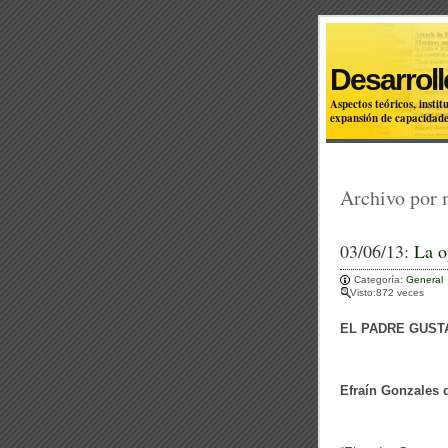
Desarroll
Aspectos teóricos, inst
expansión de capacidade
Archivo por
03/06/13:
La o
Categoría:
General
Visto:872 veces
EL PADRE GUST
Efraín Gonzales 