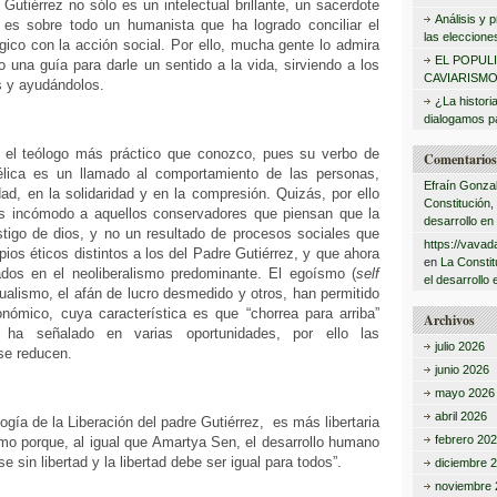
Gutiérrez no sólo es un intelectual brillante, un sacerdote
:
Análisis y
es sobre todo un humanista que ha logrado conciliar el
las eleccione
ico con la acción social. Por ello, mucha gente lo admira
EL POPUL
 una guía para darle un sentido a la vida, sirviendo a los
CAVIARISMO
 y ayudándolos.
¿La histori
dialogamos pa
 el teólogo más práctico que conozco, pues su verbo de
Comentarios 
élica es un llamado al comportamiento de las personas,
Efraín Gonza
ad, en la solidaridad y en la compresión. Quizás, por ello
Constitución,
s incómodo a aquellos conservadores que piensan que la
desarrollo en
tigo de dios, y no un resultado de procesos sociales que
https://vavad
pios éticos distintos a los del Padre Gutiérrez, y que ahora
en
La Constit
dos en el neoliberalismo predominante. El egoísmo (
self
el desarrollo 
idualismo, el afán de lucro desmedido y otros, han permitido
onómico, cuya característica es que “chorrea para arriba”
Archivos
a señalado en varias oportunidades, por ello las
julio 2026
se reducen.
junio 2026
mayo 2026
abril 2026
logía de la Liberación del padre Gutiérrez, es más libertaria
febrero 20
smo porque, al igual que Amartya Sen, el desarrollo humano
 sin libertad y la libertad debe ser igual para todos”.
diciembre 
noviembre 