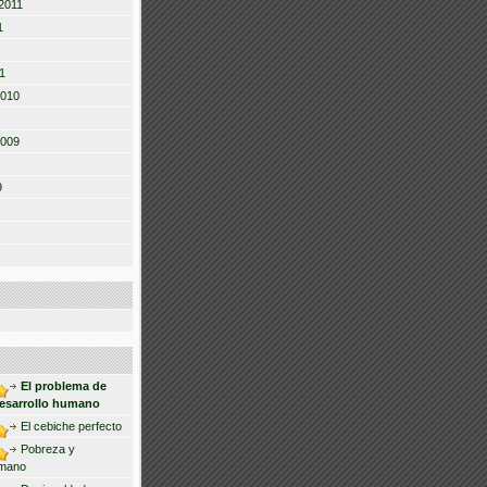
2011
1
1
2010
2009
9
El problema de
desarrollo humano
El cebiche perfecto
Pobreza y
umano