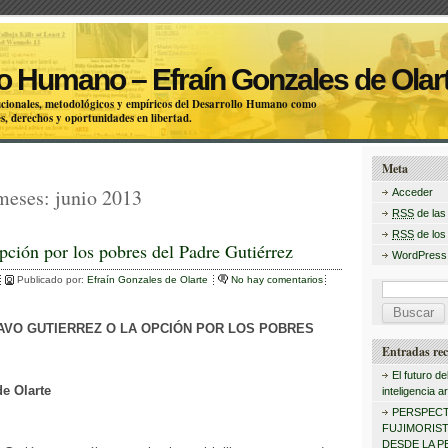
o Humano – Efraín Gonzales de Olar
itucionales, metodológicos y empíricos del Desarrollo Humano como
s, derechos y oportunidades en libertad.
Meta
 meses:
junio 2013
Acceder
RSS
de las
RSS
de los
pción por los pobres del Padre Gutiérrez
WordPress
Publicado por:
Efraín Gonzales de Olarte
No hay comentarios
B
u
AVO GUTIERREZ O LA OPCIÓN POR LOS POBRES
s
Entradas rec
c
El futuro de
de Olarte
inteligencia art
a
PERSPECT
r
FUJIMORISTA
DESDE LA P