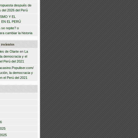
 propuesta después de
s del 2026 del Perú
ISMO Y EL
 EN EL PERÚ
a se repite? o
ra cambiar la historia
recientes
les de Olarte
en
La
 la democracia y el
 el Perú del 2021
acasino.Populiser.com/
ución, la democracia y
en el Perú del 2021
26
2025
2025