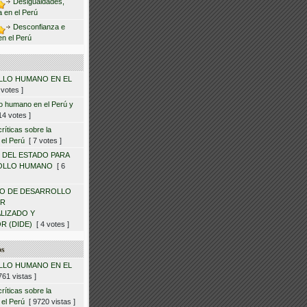
Desigualdades,
ca en el Perú
Desconfianza e
en el Perú
LO HUMANO EN EL
votes ]
lo humano en el Perú y
4 votes ]
ríticas sobre la
 el Perú
[ 7 votes ]
 DEL ESTADO PARA
OLLO HUMANO
[ 6
O DE DESARROLLO
OR
LIZADO Y
R (DIDE)
[ 4 votes ]
os
LO HUMANO EN EL
61 vistas ]
ríticas sobre la
 el Perú
[ 9720 vistas ]