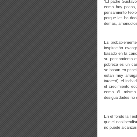
“El padre Gustavo 
como hay pocos, 
pensamiento teológ
porque les ha dado
demás, amándolos
Es probablemente
inspiración evang
basado en la carid
su pensamiento e
pobreza es un cas
se basan en princi
están muy arraiga
interest
), el indiv
el crecimiento ec
como él mismo h
desigualdades no 
En el fondo la Teo
que el neoliberali
no puede alcanzarse