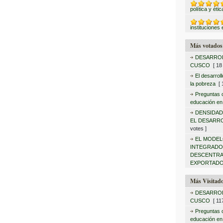
política y éti
instituciones 
Más votados
DESARROL
CUSCO
[ 18 
El desarrol
la pobreza
[ 1
Preguntas c
educación en
DENSIDAD
EL DESARR
votes ]
EL MODEL
INTEGRAD
DESCENTRA
EXPORTADO
Más Visitad
DESARROL
CUSCO
[ 117
Preguntas c
educación en