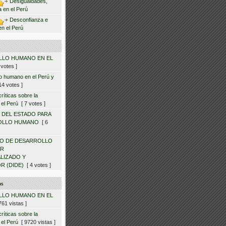
Desigualdades,
ca en el Perú
Desconfianza e
en el Perú
LO HUMANO EN EL
votes ]
lo humano en el Perú y
4 votes ]
ríticas sobre la
 el Perú
[ 7 votes ]
 DEL ESTADO PARA
OLLO HUMANO
[ 6
O DE DESARROLLO
OR
LIZADO Y
R (DIDE)
[ 4 votes ]
os
LO HUMANO EN EL
61 vistas ]
ríticas sobre la
 el Perú
[ 9720 vistas ]