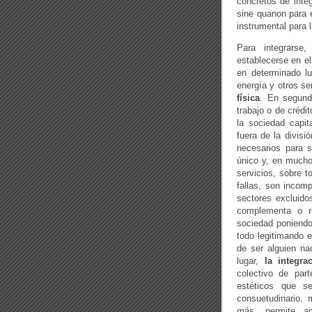
concretos de integ
sine quanon para e
instrumental para l
Para integrarse
establecerse en el
en determinado lu
energía y otros s
física
. En segund
trabajo o de crédi
la sociedad capit
fuera de la divisi
necesarios para 
único y, en mucho
servicios, sobre 
fallas, son incom
sectores excluido
complementa o r
sociedad poniendo 
todo legitimando e
de ser alguien na
lugar,
la integra
colectivo de par
estéticos que s
consuetudinario, 
más, permite am