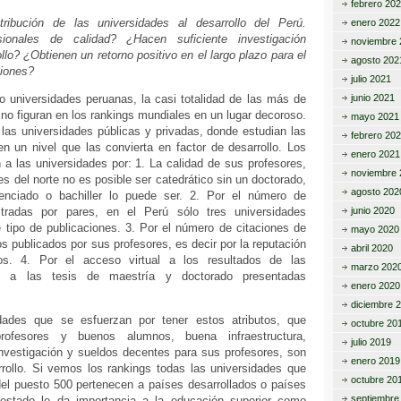
febrero 20
ribución de las universidades al desarrollo del Perú.
enero 2022
ionales de calidad? ¿Hacen suficiente investigación
noviembre 
ollo? ¿Obtienen un retorno positivo en el largo plazo para el
agosto 202
giones?
julio 2021
o universidades peruanas, la casi totalidad de las más de
junio 2021
no figuran en los rankings mundiales en un lugar decoroso.
mayo 2021
 las universidades públicas y privadas, donde estudian las
febrero 20
n un nivel que las convierta en factor de desarrollo. Los
enero 2021
n a las universidades por: 1. La calidad de sus profesores,
noviembre 
es del norte no es posible ser catedrático sin un doctorado,
agosto 202
cenciado o bachiller lo puede ser. 2. Por el número de
bitradas por pares, en el Perú sólo tres universidades
junio 2020
 tipo de publicaciones. 3. Por el número de citaciones de
mayo 2020
ros publicados por sus profesores, es decir por la reputación
abril 2020
os. 4. Por el acceso virtual a los resultados de las
marzo 202
 y a las tesis de maestría y doctorado presentadas
enero 2020
diciembre 
idades que se esfuerzan por tener estos atributos, que
octubre 20
rofesores y buenos alumnos, buena infraestructura,
julio 2019
nvestigación y sueldos decentes para sus profesores, son
enero 2019
rrollo. Si vemos los rankings todas las universidades que
octubre 20
del puesto 500 pertenecen a países desarrollados o países
septiembre
 estado le da importancia a la educación superior como