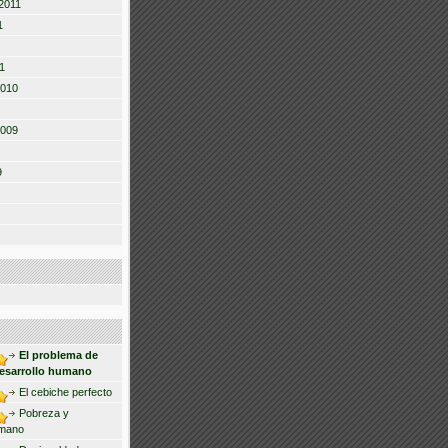
2011
1
1
2010
2009
9
El problema de
desarrollo humano
El cebiche perfecto
Pobreza y
umano