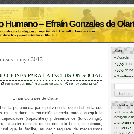
o Humano – Efraín Gonzales de Olar
itucionales, metodológicos y empíricos del Desarrollo Humano como
s, derechos y oportunidades en libertad.
Meta
 meses:
mayo 2012
Acceder
RSS
de las
RSS
de los
DICIONES PARA LA INCLUSIÓN SOCIAL
WordPress
Publicado por:
Efraín Gonzales de Olarte
No hay comentarios
B
u
Efraín Gonzales de Olarte
s
Entradas rec
l es la pertenencia participativa en la sociedad en la que
c
El futuro de
s es, sin duda, la condición esencial para conseguir la
inteligencia art
capacidades (capabilities) y desempeños (functionings).
a
a inclusión requiere de un contexto físico, económico,
PERSPECT
r
FUJIMORISTA
ultural que la facilite, es decir requiere de mecanismos
DESDE LA P