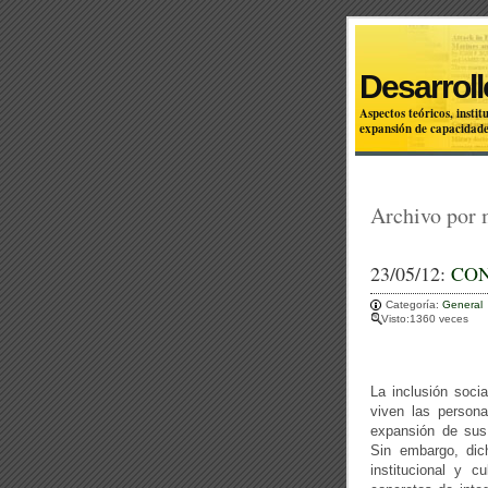
Desarroll
Aspectos teóricos, inst
expansión de capacidade
Archivo por
23/05/12:
CON
Categoría:
General
Visto:1360 veces
La inclusión socia
viven las persona
expansión de sus 
Sin embargo, dich
institucional y c