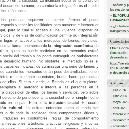
ración en la sociedad. La inclusión social es la condición
:
Análisis y
l desarrollo humano, en cambio la integración es el medio
las eleccione
 inclusión social.
EL POPUL
, las personas requieren en primer término el poder
CAVIARISMO
 espacio y tener las facilidades para moverse e interactuar
¿La histori
gar, para lo cual el acceso a una vivienda, disponer de
dialogamos pa
ervicios, y de vías de comunicación permite su
integración
o lugar, el acceso a los mercados de bienes, servicios,
Comentarios 
to es la forma fenoménica de la
integración económica
de
Efraín Gonza
alista, quien no puede participar en los mercados estará
Constitución,
ón social del trabajo y no podrá conseguir los satisfactores
desarrollo en
su desarrollo humano. No obstante, el mercado no es el
https://vavad
s casos es incapaz, de suministrar una serie de bienes y
en
La Constit
todo cuando los mercados están poco desarrollados, tienen
el desarrollo 
pletos o simplemente no existen, lo que hace que existan
s de ellos. Si esto sucede, el Estado es el que suplanta,
Archivos
eemplaza al mercado e integra a las personas en la
julio 2026
a disposición de ellas los bienes y servicios, pero sobre
junio 2026
l derecho de pertenecer a la sociedad por el simple hecho
mayo 2026
cido en un país. Esta es la
inclusión estatal
. En cuarto
ción cultural
. La cultura entendida como el modo ser
abril 2026
tes o de toda la sociedad tiene componentes éticos y
febrero 20
e traducen en costumbres, reglas de comportamiento
diciembre 
manifestaciones artísticas, prácticas religiosas y muchas
noviembre 
algamar la integración social al generar referentes