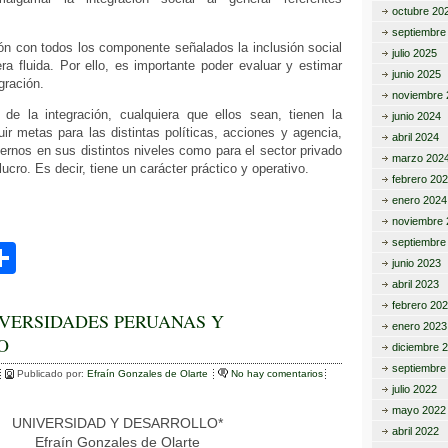
octubre 20
septiembre
ión con todos los componente señalados la inclusión social
julio 2025
ra fluida. Por ello, es importante poder evaluar y estimar
junio 2025
gración.
noviembre 
e la integración, cualquiera que ellos sean, tienen la
junio 2024
uir metas para las distintas políticas, acciones y agencia,
abril 2024
iernos en sus distintos niveles como para el sector privado
marzo 202
lucro. Es decir, tiene un carácter práctico y operativo.
febrero 20
enero 2024
noviembre 
septiembre
C
junio 2023
o
abril 2023
febrero 20
m
VERSIDADES PERUANAS Y
enero 2023
O
p
diciembre 
septiembre
ar
Publicado por:
Efraín Gonzales de Olarte
No hay comentarios
julio 2022
tir
mayo 2022
UNIVERSIDAD Y DESARROLLO*
abril 2022
Efraín Gonzales de Olarte