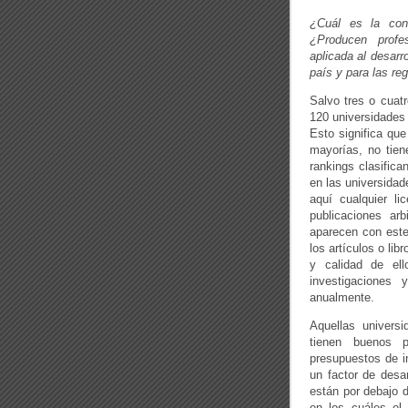
o
k
¿Cuál es la cont
¿Producen profes
aplicada al desarr
país y para las re
Salvo tres o cuatr
120 universidades 
Esto significa que
mayorías, no tiene
rankings clasifica
en las universidad
aquí cualquier li
publicaciones ar
aparecen con este
los artículos o lib
y calidad de ell
investigaciones
anualmente.
Aquellas univers
tienen buenos p
presupuestos de i
un factor de desa
están por debajo 
en los cuáles el