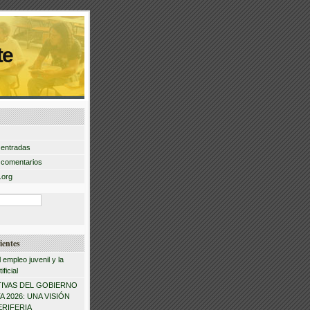
te
 entradas
 comentarios
.org
ientes
l empleo juvenil y la
ificial
IVAS DEL GOBIERNO
 2026: UNA VISIÓN
ERIFERIA