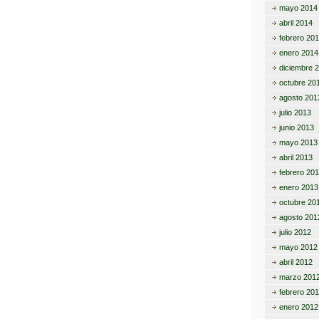
mayo 2014
ar
abril 2014
tir
febrero 20
enero 2014
diciembre 
octubre 20
agosto 201
julio 2013
junio 2013
mayo 2013
abril 2013
febrero 20
enero 2013
octubre 20
agosto 201
julio 2012
mayo 2012
abril 2012
marzo 201
febrero 20
enero 2012