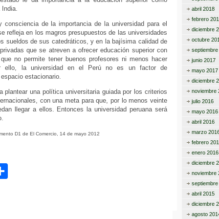
 India.
abril 2018
febrero 20
 consciencia de la importancia de la universidad para el
diciembre 
 se refleja en los magros presupuestos de las universidades
octubre 20
os sueldos de sus catedráticos, y en la bajísima calidad de
 privadas que se atreven a ofrecer educación superior con
septiembre
 que no permite tener buenos profesores ni menos hacer
junio 2017
or ello, la universidad en el Perú no es un factor de
mayo 2017
 espacio estacionario.
diciembre 
 plantear una política universitaria guiada por los criterios
noviembre 
ternacionales, con una meta para que, por lo menos veinte
julio 2016
edan llegar a ellos. Entonces la universidad peruana será
mayo 2016
o.
abril 2016
marzo 201
emento D1 de El Comercio, 14 de mayo 2012
febrero 20
enero 2016
diciembre 
C
noviembre 
o
septiembre
abril 2015
m
diciembre 
p
agosto 201