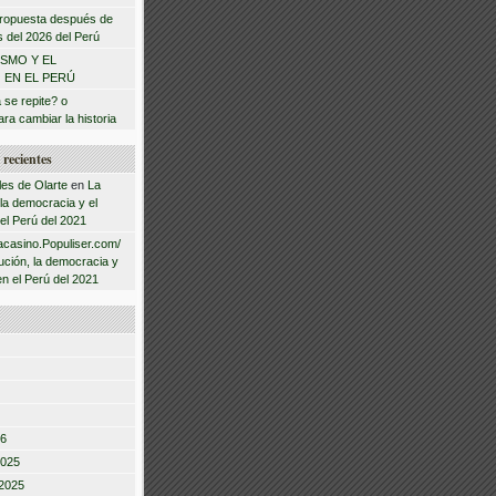
 propuesta después de
s del 2026 del Perú
ISMO Y EL
 EN EL PERÚ
a se repite? o
ra cambiar la historia
recientes
les de Olarte
en
La
 la democracia y el
 el Perú del 2021
acasino.Populiser.com/
ución, la democracia y
en el Perú del 2021
26
2025
2025