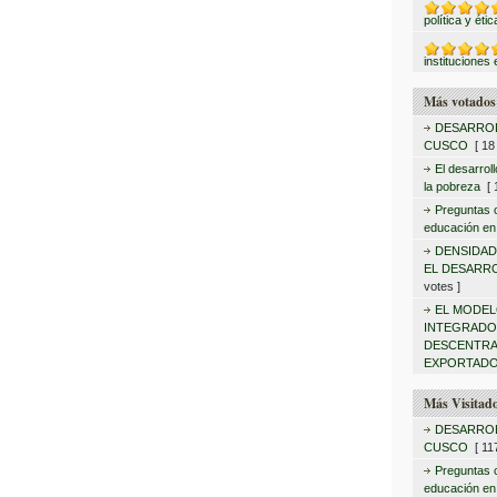
política y éti
instituciones 
Más votados
DESARROL
CUSCO
[ 18 
El desarrol
la pobreza
[ 1
Preguntas c
educación en
DENSIDAD
EL DESARR
votes ]
EL MODEL
INTEGRAD
DESCENTRA
EXPORTADO
Más Visitad
DESARROL
CUSCO
[ 117
Preguntas c
educación en