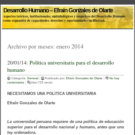
Desarrollo Humano – Efraín Gonzales de Olarte
Aspectos teóricos, institucionales, metodológicos y empíricos del Desarrollo Humano
como expansión de capacidades, derechos y oportunidades en libertad.
Archivo por meses:
enero 2014
20/01/14:
Política universitaria para el desarrollo
humano
Categoría:
General
Publicado por:
Efraín Gonzales de Olarte
No hay
comentarios
Visto:725 veces
NECESITAMOS UNA POLITICA UNIVERSITARIA
Efraín Gonzales de Olarte
La universidad peruana requiere de una política de educación
superior para el desarrollo nacional y humano, antes que una
ley ordenadora.