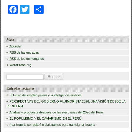
F
T
C
a
wi
o
c
tt
m
e
er
p
Meta
b
ar
Acceder
RSS
de las entradas
o
tir
RSS
de los comentarios
o
WordPress.org
k
B
u
Entradas recientes
s
El futuro del empleo juvenil y la inteligencia artificial
c
PERSPECTIVAS DEL GOBIERNO FUJIMORISTA 2026: UNA VISIÓN DESDE LA
PERIFERIA
a
Análisis y propuesta después de las elecciones del 2026 del Perú
r
EL POPULISMO Y EL CAVIARISMO EN EL PERÚ
:
¿La historia se repite? o dialogamos para cambiar la historia