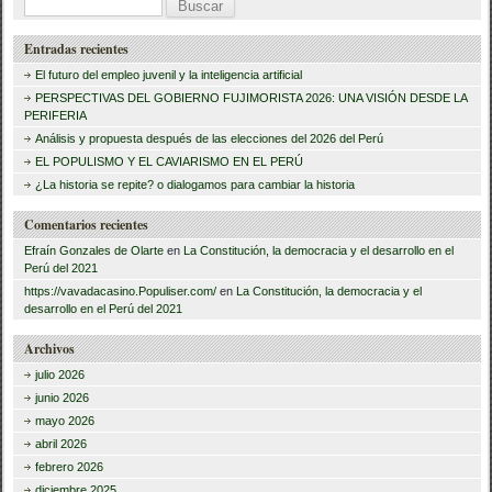
k
B
u
Entradas recientes
s
El futuro del empleo juvenil y la inteligencia artificial
c
PERSPECTIVAS DEL GOBIERNO FUJIMORISTA 2026: UNA VISIÓN DESDE LA
PERIFERIA
a
Análisis y propuesta después de las elecciones del 2026 del Perú
r
EL POPULISMO Y EL CAVIARISMO EN EL PERÚ
:
¿La historia se repite? o dialogamos para cambiar la historia
Comentarios recientes
Efraín Gonzales de Olarte
en
La Constitución, la democracia y el desarrollo en el
Perú del 2021
https://vavadacasino.Populiser.com/
en
La Constitución, la democracia y el
desarrollo en el Perú del 2021
Archivos
julio 2026
junio 2026
mayo 2026
abril 2026
febrero 2026
diciembre 2025