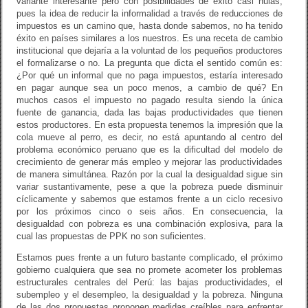
variante interesante pero con posibilidades de éxito casi nulas,
pues la idea de reducir la informalidad a través de reducciones de
impuestos es un camino que, hasta donde sabemos, no ha tenido
éxito en países similares a los nuestros. Es una receta de cambio
institucional que dejaría a la voluntad de los pequeños productores
el formalizarse o no. La pregunta que dicta el sentido común es:
¿Por qué un informal que no paga impuestos, estaría interesado
en pagar aunque sea un poco menos, a cambio de qué? En
muchos casos el impuesto no pagado resulta siendo la única
fuente de ganancia, dada las bajas productividades que tienen
estos productores. En esta propuesta tenemos la impresión que la
cola mueve al perro, es decir, no está apuntando al centro del
problema económico peruano que es la dificultad del modelo de
crecimiento de generar más empleo y mejorar las productividades
de manera simultánea. Razón por la cual la desigualdad sigue sin
variar sustantivamente, pese a que la pobreza puede disminuir
cíclicamente y sabemos que estamos frente a un ciclo recesivo
por los próximos cinco o seis años. En consecuencia, la
desigualdad con pobreza es una combinación explosiva, para la
cual las propuestas de PPK no son suficientes.
Estamos pues frente a un futuro bastante complicado, el próximo
gobierno cualquiera que sea no promete acometer los problemas
estructurales centrales del Perú: las bajas productividades, el
subempleo y el desempleo, la desigualdad y la pobreza. Ninguna
de las dos propuestas proponen medidas creíbles para enfrentar