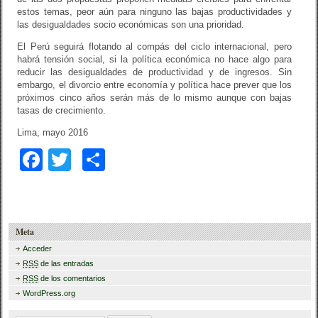
estos temas, peor aún para ninguno las bajas productividades y
las desigualdades socio económicas son una prioridad.
El Perú seguirá flotando al compás del ciclo internacional, pero
habrá tensión social, si la política económica no hace algo para
reducir las desigualdades de productividad y de ingresos. Sin
embargo, el divorcio entre economía y política hace prever que los
próximos cinco años serán más de lo mismo aunque con bajas
tasas de crecimiento.
Lima, mayo 2016
F
T
C
a
wi
o
c
tt
m
e
er
p
Meta
b
ar
Acceder
RSS
de las entradas
o
tir
RSS
de los comentarios
o
WordPress.org