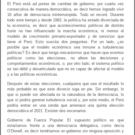
El Perú está
ad portas
de cambiar de gobierno, por cuarta vez
consecutiva de manera democrática, es decir hemos logrado vivir
16 años de democracia ininterrumpida. Todo un record. Durante
todo este tiempo y desde 1992, la política ha estado divorciada de
la economía, es decir que acontecimientos políticos de distinto
fuste no han influenciado la marcha económica, ni menos el
modelo de crecimiento primario-exportador y de servicios que
tiene el Perú. Esto suscita dos preguntas. Por un lado, ¿es
posible que el modelo económico sea inmune a turbulencias
políticas? Es decir que tenga mecanismos que hacen que eventos
políticos como las elecciones, no altere las decisiones y
comportamientos económicos, o, por otro lado, el sistema político
es tan débil y desarticulado que no es capaz de afectar al modelo
y a las políticas económicas.
Después de estas elecciones, cualquiera que sea el resultado lo
más probable es que este divorcio siga en pie. Sin embargo, lo
que si puede ser afectada es la naturaleza de la democracia, lo
que sí podría generar turbulencia social y, por este medio, el Perú
podría entrar en una senda que amenace una quinta elección
democrática el 2021. Existen dos escenarios.
Gobierno de Fuerza Popular. El supuesto político es que
estaríamos frente a una democracia delegativa, como decía
O’Donell, es decir tendríamos un gobierno sin ninguna oposición y