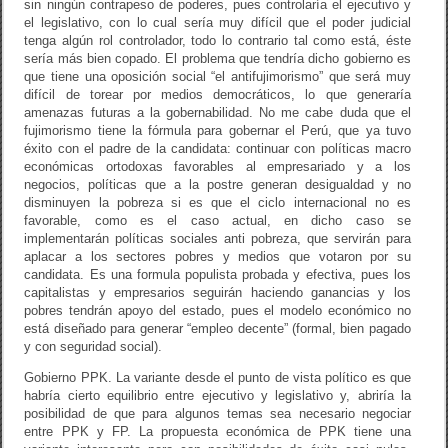
sin ningún contrapeso de poderes, pues controlaría el ejecutivo y
el legislativo, con lo cual sería muy difícil que el poder judicial
tenga algún rol controlador, todo lo contrario tal como está, éste
sería más bien copado. El problema que tendría dicho gobierno es
que tiene una oposición social “el antifujimorismo” que será muy
difícil de torear por medios democráticos, lo que generaría
amenazas futuras a la gobernabilidad. No me cabe duda que el
fujimorismo tiene la fórmula para gobernar el Perú, que ya tuvo
éxito con el padre de la candidata: continuar con políticas macro
económicas ortodoxas favorables al empresariado y a los
negocios, políticas que a la postre generan desigualdad y no
disminuyen la pobreza si es que el ciclo internacional no es
favorable, como es el caso actual, en dicho caso se
implementarán políticas sociales anti pobreza, que servirán para
aplacar a los sectores pobres y medios que votaron por su
candidata. Es una formula populista probada y efectiva, pues los
capitalistas y empresarios seguirán haciendo ganancias y los
pobres tendrán apoyo del estado, pues el modelo económico no
está diseñado para generar “empleo decente” (formal, bien pagado
y con seguridad social).
Gobierno PPK. La variante desde el punto de vista político es que
habría cierto equilibrio entre ejecutivo y legislativo y, abriría la
posibilidad de que para algunos temas sea necesario negociar
entre PPK y FP. La propuesta económica de PPK tiene una