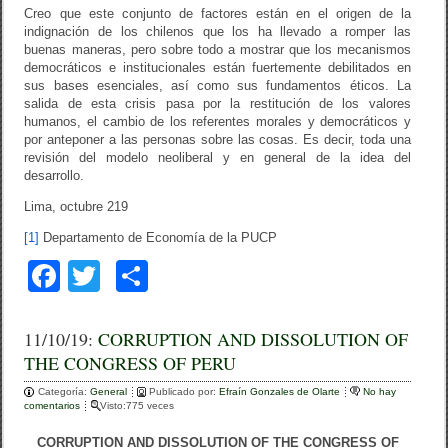
Creo que este conjunto de factores están en el origen de la
indignación de los chilenos que los ha llevado a romper las
buenas maneras, pero sobre todo a mostrar que los mecanismos
democráticos e institucionales están fuertemente debilitados en
sus bases esenciales, así como sus fundamentos éticos. La
salida de esta crisis pasa por la restitución de los valores
humanos, el cambio de los referentes morales y democráticos y
por anteponer a las personas sobre las cosas. Es decir, toda una
revisión del modelo neoliberal y en general de la idea del
desarrollo.
Lima, octubre 219
[1]
Departamento de Economía de la PUCP
F
T
C
a
wi
o
c
tt
m
11/10/19:
CORRUPTION AND DISSOLUTION OF
THE CONGRESS OF PERU
e
er
p
Categoría:
b
General
ar
Publicado por:
Efraín Gonzales de Olarte
No hay
comentarios
Visto:775 veces
o
tir
CORRUPTION AND DISSOLUTION OF THE CONGRESS OF