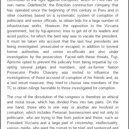
own name: Oderbrecht, the Brazilian construction company that
has operated since the beginning of this century in Peru and in
other countries based on a systematic system of corruption of
politicians and senior officials, to obtain bids for a large number of
infrastructure works. However, the opposition to the Vizcarra
government, led by fuji-aprismo, tries to get rid of its leaders and
avoid justice, for which the best way was to vacate the president.
It must be taken into account that the last four presidents are
being investigated, prosecuted or escaped, in addition to several
former authorities and senior ex-officials are also under
investigation by the prosecution. Faced with these threats, Fuji-
Aprismo opted to prevent the judiciary from being impartial by co-
opting several judges and members, and ex-former Nation
Prosecutor Pedro Chavarry was invited to influence the
investigations of those accused of corruption of his friends and, as
a last resort measure, they tried to choose new members of the
TC to obtain rulings favorable to those investigated for corruption.
The crux of the dissolution of the congress is therefore an ethical
and moral issue, which has divided Peru into two parts: On the
one hand, those who in one way or another are involved in
corruption, which includes Peruvian businessmen and not only to
politicians, who are trying to flee from justice and those, such as
President Vizcarra and a large part of citizenship, intellectuality,
various media, who want the corrupt to be tried and sentenced and