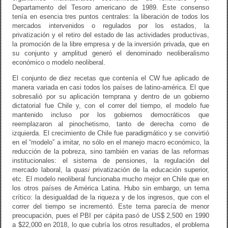
Departamento del Tesoro americano de 1989. Este consenso
tenía en esencia tres puntos centrales: la liberación de todos los
mercados intervenidos o regulados por los estados, la
privatización y el retiro del estado de las actividades productivas,
la promoción de la libre empresa y de la inversión privada, que en
su conjunto y amplitud generó el denominado neoliberalismo
económico o modelo neoliberal.
El conjunto de diez recetas que contenía el CW fue aplicado de
manera variada en casi todos los países de latino-américa. El que
sobresalió por su aplicación temprana y dentro de un gobierno
dictatorial fue Chile y, con el correr del tiempo, el modelo fue
mantenido incluso por los gobiernos democráticos que
reemplazaron al pinochetismo, tanto de derecha como de
izquierda. El crecimiento de Chile fue paradigmático y se convirtió
en el “modelo” a imitar, no sólo en el manejo macro económico, la
reducción de la pobreza, sino también en varias de las reformas
institucionales: el sistema de pensiones, la regulación del
mercado laboral, la
quasi
privatización de la educación superior,
etc. El modelo neoliberal funcionaba mucho mejor en Chile que en
los otros países de América Latina. Hubo sin embargo, un tema
crítico: la desigualdad de la riqueza y de los ingresos, que con el
correr del tiempo se incrementó. Este tema parecía de menor
preocupación, pues el PBI per cápita pasó de US$ 2,500 en 1990
a $22,000 en 2018, lo que cubría los otros resultados, el problema