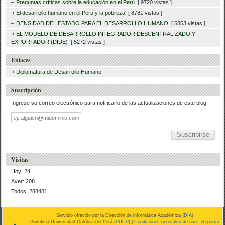
Preguntas críticas sobre la educación en el Perú
[ 9720 vistas ]
El desarrollo humano en el Perú y la pobreza
[ 8781 vistas ]
DENSIDAD DEL ESTADO PARA EL DESARROLLO HUMANO
[ 5853 vistas ]
EL MODELO DE DESARROLLO INTEGRADOR DESCENTRALIZADO Y
EXPORTADOR (DIDE)
[ 5272 vistas ]
Enlaces
Diplomatura de Desarrollo Humano
Suscripción
Ingrese su correo electrónico para notificarlo de las actualizaciones de este blog:
Dirección
de
correo
Visitas
Hoy: 24
Ayer: 208
Todos: 288481
Servicio ofrecido por la Dirección de informática Académica (
DIA
)
Pontificia Universidad Católica del Perú (
PUCP
) |
Condiciones generales de uso
-
Reportar