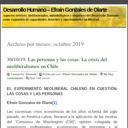
Desarrollo Humano – Efraín Gonzales de Olarte
Aspectos teóricos, institucionales, metodológicos y empíricos del Desarrollo Humano
como expansión de capacidades, derechos y oportunidades en libertad.
Archivo por meses:
octubre 2019
30/10/19:
Las personas y las cosas: La crisis del
neoliberalismos en Chile
Categoría:
General
Publicado por:
Efraín Gonzales de Olarte
No hay
comentarios
Visto:746 veces
EL EXPERIMENTO NEOLIBERAL CHILENO EN CUESTIÓN:
LAS COSAS Y LAS PERSONAS
Efraín Gonzales de Olarte
[1]
Las sucesivas crisis económicas de los años ochenta del siglo
pasado, en América Latina, llevaron a la aplicación de las recetas
del “Consenso de Washington (CW)”, opinión colegiada de
organismos multilaterales, economistas de renombre y el