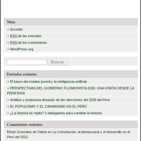
c
tt
m
e
er
p
Meta
b
ar
Acceder
RSS
de las entradas
o
tir
RSS
de los comentarios
o
WordPress.org
k
B
u
Entradas recientes
s
El futuro del empleo juvenil y la inteligencia artificial
c
PERSPECTIVAS DEL GOBIERNO FUJIMORISTA 2026: UNA VISIÓN DESDE LA
PERIFERIA
a
Análisis y propuesta después de las elecciones del 2026 del Perú
r
EL POPULISMO Y EL CAVIARISMO EN EL PERÚ
:
¿La historia se repite? o dialogamos para cambiar la historia
Comentarios recientes
Efraín Gonzales de Olarte
en
La Constitución, la democracia y el desarrollo en el
Perú del 2021