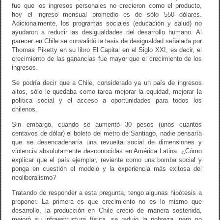
fue que los ingresos personales no crecieron como el producto,
hoy el ingreso mensual promedio es de sólo 550 dólares.
Adicionalmente, los programas sociales (educación y salud) no
ayudaron a reducir las desigualdades del desarrollo humano. Al
parecer en Chile se convalidó la tesis de desigualdad señalada por
Thomas Piketty en su libro El Capital en el Siglo XXI, es decir, el
crecimiento de las ganancias fue mayor que el crecimiento de los
ingresos.
Se podría decir que a Chile, considerado ya un país de ingresos
altos, sólo le quedaba como tarea mejorar la equidad, mejorar la
política social y el acceso a oportunidades para todos los
chilenos.
Sin embargo, cuando se aumentó 30 pesos (unos cuantos
centavos de dólar) el boleto del metro de Santiago, nadie pensaría
que se desencadenaría una revuelta social de dimensiones y
violencia absolutamente desconocidas en América Latina. ¿Cómo
explicar que el país ejemplar, reviente como una bomba social y
ponga en cuestión el modelo y la experiencia más exitosa del
neoliberalismo?
Tratando de responder a esta pregunta, tengo algunas hipótesis a
proponer. La primera es que crecimiento no es lo mismo que
desarrollo, la producción en Chile creció de manera sostenida,
mejoró su infraestructura física, se redujo la pobreza, pero no