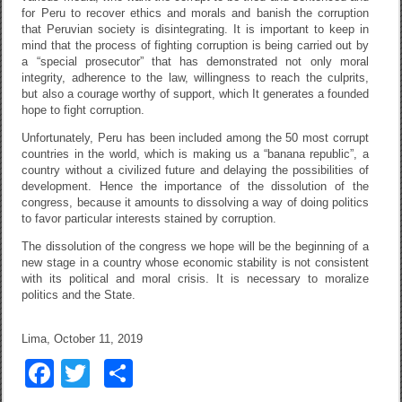
for Peru to recover ethics and morals and banish the corruption
that Peruvian society is disintegrating. It is important to keep in
mind that the process of fighting corruption is being carried out by
a “special prosecutor” that has demonstrated not only moral
integrity, adherence to the law, willingness to reach the culprits,
but also a courage worthy of support, which It generates a founded
hope to fight corruption.
Unfortunately, Peru has been included among the 50 most corrupt
countries in the world, which is making us a “banana republic”, a
country without a civilized future and delaying the possibilities of
development. Hence the importance of the dissolution of the
congress, because it amounts to dissolving a way of doing politics
to favor particular interests stained by corruption.
The dissolution of the congress we hope will be the beginning of a
new stage in a country whose economic stability is not consistent
with its political and moral crisis. It is necessary to moralize
politics and the State.
Lima, October 11, 2019
F
T
C
a
wi
o