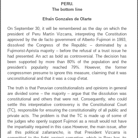
o
PERU.
The bottom line
k
Efraín Gonzales de Olarte
On September 30, it will be remembered as the day on which the
president of Peru Martín Vizcarra, interpreting the Constitution
approved by the de facto government of Alberto Fujimori in 1993,
dissolved the Congress of the Republic – dominated by a
Fujimorist-Aprista majority – before the refusal of a trust issue he
had presented. An act as bold as controversial. The decision has
been supported by more than 80% of the population and the
president’s popularity reached 79%. However, the former
congressmen presume to ignore this measure, claiming that it was
unconstitutional and that it was a coup d’etat.
The truth is that Peruvian constitutionalists and opinions in general
are divided some – the majority – argue that the dissolution was
constitutional and others that were not. Consequently, who could
settle this interpretative controversy is the Constitutional Court
(TC), responsible for ensuring the constitutionality of all public and
private acts. The problem is that the TC is made up of some of
the judges who openly support Fujimori as a result would not have
the impartiality required in this case.
However, the main issue, after
all this political zafarrancho, is that President Vizcarra is
committed to the fight against corruption, which in Peru has its