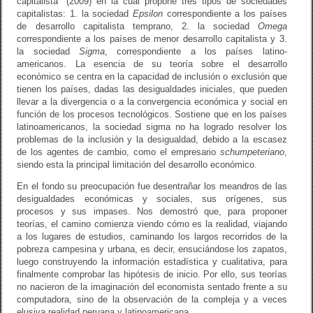
capitalista” (2009) en la cual propone tres tipos de sociedades
capitalistas: 1. la sociedad
Epsilon
correspondiente a los países
de desarrollo capitalista temprano, 2. la sociedad
Omega
correspondiente a los países de menor desarrollo capitalista y 3.
la sociedad
Sigma
, correspondiente a los países latino-
americanos. La esencia de su teoría sobre el desarrollo
económico se centra en la capacidad de inclusión o exclusión que
tienen los países, dadas las desigualdades iniciales, que pueden
llevar a la divergencia o a la convergencia económica y social en
función de los procesos tecnológicos. Sostiene que en los países
latinoamericanos, la sociedad sigma no ha logrado resolver los
problemas de la inclusión y la desigualdad, debido a la escasez
de los agentes de cambio, como el empresario
schumpeteriano
,
siendo esta la principal limitación del desarrollo económico.
En el fondo su preocupación fue desentrañar los meandros de las
desigualdades económicas y sociales, sus orígenes, sus
procesos y sus impases. Nos demostró que, para proponer
teorías, el camino comienza viendo cómo es la realidad, viajando
a los lugares de estudios, caminando los largos recorridos de la
pobreza campesina y urbana, es decir, ensuciándose los zapatos,
luego construyendo la información estadística y cualitativa, para
finalmente comprobar las hipótesis de inicio. Por ello, sus teorías
no nacieron de la imaginación del economista sentado frente a su
computadora, sino de la observación de la compleja y a veces
elusiva realidad peruana y latinoamericana.