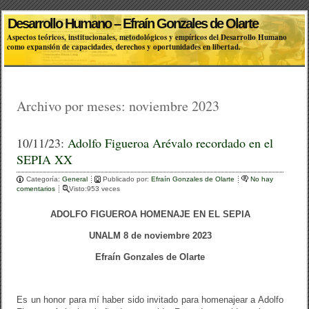
Desarrollo Humano – Efraín Gonzales de Olarte
Aspectos teóricos, institucionales, metodológicos y empíricos del Desarrollo Humano
como expansión de capacidades, derechos y oportunidades en libertad.
Archivo por meses:
noviembre 2023
10/11/23:
Adolfo Figueroa Arévalo recordado en el
SEPIA XX
Categoría:
General
Publicado por:
Efraín Gonzales de Olarte
No hay
comentarios
Visto:953 veces
ADOLFO FIGUEROA HOMENAJE EN EL SEPIA
UNALM 8 de noviembre 2023
Efraín Gonzales de Olarte
Es un honor para mí haber sido invitado para homenajear a Adolfo