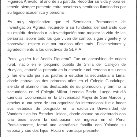
Figueroa Arévalo, al año de su partida. Recordar su vida y obra es
tenerlo siempre presente entre nosotros y sentirnos iluminados por
su legado académico y personal.
Es muy significativo que el Seminario Permanente de
Investigación Agraria, recuerde a su fundador, demostrando que
su espíritu dedicado a la investigación para mejorar la vida de las
personas, sobre todo los que viven del campo, sigue vigente y lo
sobrevive, espero que por muchos años más. Felicitaciones y
agradecimiento a los directivos de SEPIA.
Pero: ¿quién fue Adolfo Figueroa? Fue un ancashino de origen
rural, nació en el pequeño pueblo de Shilla del Callejón de
Huaylas, estudió la primaria en la escuela rural cercana a su casa
y fue enviado por sus padres a estudiar la secundaria a Lima,
donde estuvo los dos primeros años en el Colegio Guadalupe,
siendo el alumno más destacado de su promoción, y terminó la
secundaria en el Colegio Militar Leoncio Prado. Luego estudió
Ciencias Económicas en la Universidad Mayor de San Marcos y
gracias a una beca de una organización internacional fue a hacer
sus estudios de posgrado en la exclusiva Universidad de
Vanderbilt en los Estados Unidos, donde obtuvo su doctorado con
una tesis sobre la distribución del ingreso en el Perú.
Paralelamente, formó una entrañable familia con Yolanda su
esposa y sus dos hijos: Rocio e Iván aquí presente.