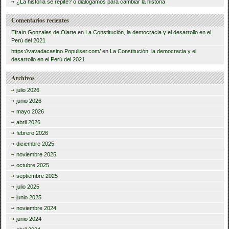
:
¿La historia se repite? o dialogamos para cambiar la historia
Comentarios recientes
Efraín Gonzales de Olarte
en
La Constitución, la democracia y el desarrollo en el
Perú del 2021
https://vavadacasino.Populiser.com/
en
La Constitución, la democracia y el
desarrollo en el Perú del 2021
Archivos
julio 2026
junio 2026
mayo 2026
abril 2026
febrero 2026
diciembre 2025
noviembre 2025
octubre 2025
septiembre 2025
julio 2025
junio 2025
noviembre 2024
junio 2024