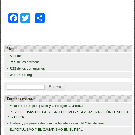
F
T
C
a
wi
o
c
tt
m
e
er
p
Meta
b
ar
Acceder
RSS
de las entradas
o
tir
RSS
de los comentarios
o
WordPress.org
k
B
u
Entradas recientes
s
El futuro del empleo juvenil y la inteligencia artificial
c
PERSPECTIVAS DEL GOBIERNO FUJIMORISTA 2026: UNA VISIÓN DESDE LA
PERIFERIA
a
Análisis y propuesta después de las elecciones del 2026 del Perú
r
EL POPULISMO Y EL CAVIARISMO EN EL PERÚ