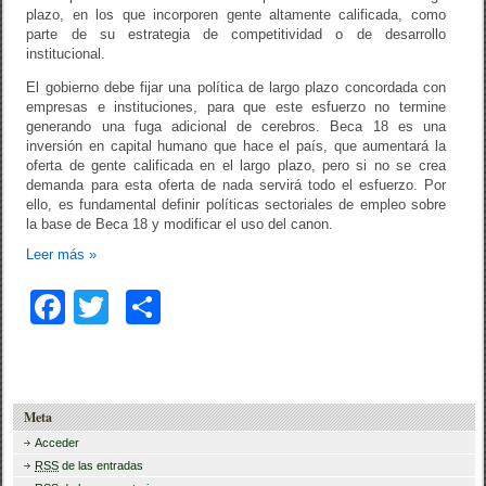
plazo, en los que incorporen gente altamente calificada, como
parte de su estrategia de competitividad o de desarrollo
institucional.
El gobierno debe fijar una política de largo plazo concordada con
empresas e instituciones, para que este esfuerzo no termine
generando una fuga adicional de cerebros. Beca 18 es una
inversión en capital humano que hace el país, que aumentará la
oferta de gente calificada en el largo plazo, pero si no se crea
demanda para esta oferta de nada servirá todo el esfuerzo. Por
ello, es fundamental definir políticas sectoriales de empleo sobre
la base de Beca 18 y modificar el uso del canon.
Leer más
»
F
T
C
a
wi
o
c
tt
m
e
er
p
Meta
b
ar
Acceder
RSS
de las entradas
o
tir