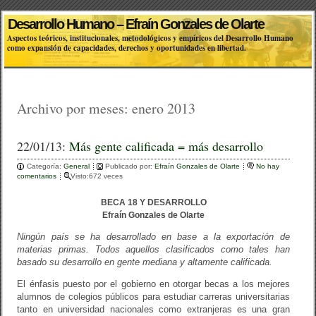
Desarrollo Humano – Efraín Gonzales de Olarte
Aspectos teóricos, institucionales, metodológicos y empíricos del Desarrollo Humano
como expansión de capacidades, derechos y oportunidades en libertad.
Archivo por meses:
enero 2013
22/01/13:
Más gente calificada = más desarrollo
Categoría:
General
Publicado por:
Efraín Gonzales de Olarte
No hay
comentarios
Visto:672 veces
BECA 18 Y DESARROLLO
Efraín Gonzales de Olarte
Ningún país se ha desarrollado en base a la exportación de
materias primas. Todos aquellos clasificados como tales han
basado su desarrollo en gente mediana y altamente calificada.
El énfasis puesto por el gobierno en otorgar becas a los mejores
alumnos de colegios públicos para estudiar carreras universitarias
tanto en universidad nacionales como extranjeras es una gran