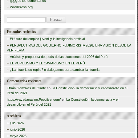
RSS
de los comentarios
o
WordPress.org
k
B
u
Entradas recientes
s
El futuro del empleo juvenil y la inteligencia artificial
c
PERSPECTIVAS DEL GOBIERNO FUJIMORISTA 2026: UNA VISIÓN DESDE LA
PERIFERIA
a
Análisis y propuesta después de las elecciones del 2026 del Perú
r
EL POPULISMO Y EL CAVIARISMO EN EL PERÚ
:
¿La historia se repite? o dialogamos para cambiar la historia
Comentarios recientes
Efraín Gonzales de Olarte
en
La Constitución, la democracia y el desarrollo en el
Perú del 2021
https://vavadacasino.Populiser.com/
en
La Constitución, la democracia y el
desarrollo en el Perú del 2021
Archivos
julio 2026
junio 2026
mayo 2026