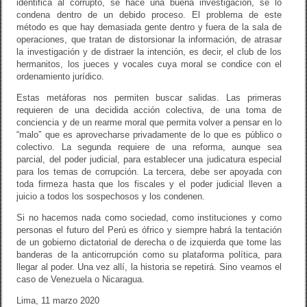
identifica al corrupto, se hace una buena investigación, se lo
condena dentro de un debido proceso. El problema de este
método es que hay demasiada gente dentro y fuera de la sala de
operaciones, que tratan de distorsionar la información, de atrasar
la investigación y de distraer la intención, es decir, el club de los
hermanitos, los jueces y vocales cuya moral se condice con el
ordenamiento jurídico.
Estas metáforas nos permiten buscar salidas. Las primeras
requieren de una decidida acción colectiva, de una toma de
conciencia y de un rearme moral que permita volver a pensar en lo
“malo” que es aprovecharse privadamente de lo que es público o
colectivo. La segunda requiere de una reforma, aunque sea
parcial, del poder judicial, para establecer una judicatura especial
para los temas de corrupción. La tercera, debe ser apoyada con
toda firmeza hasta que los fiscales y el poder judicial lleven a
juicio a todos los sospechosos y los condenen.
Si no hacemos nada como sociedad, como instituciones y como
personas el futuro del Perú es ófrico y siempre habrá la tentación
de un gobierno dictatorial de derecha o de izquierda que tome las
banderas de la anticorrupción como su plataforma política, para
llegar al poder. Una vez allí, la historia se repetirá. Sino veamos el
caso de Venezuela o Nicaragua.
Lima, 11 marzo 2020