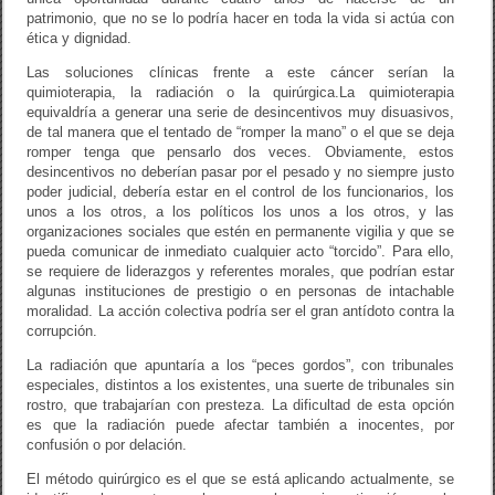
patrimonio, que no se lo podría hacer en toda la vida si actúa con
ética y dignidad.
Las soluciones clínicas frente a este cáncer serían la
quimioterapia, la radiación o la quirúrgica.La quimioterapia
equivaldría a generar una serie de desincentivos muy disuasivos,
de tal manera que el tentado de “romper la mano” o el que se deja
romper tenga que pensarlo dos veces. Obviamente, estos
desincentivos no deberían pasar por el pesado y no siempre justo
poder judicial, debería estar en el control de los funcionarios, los
unos a los otros, a los políticos los unos a los otros, y las
organizaciones sociales que estén en permanente vigilia y que se
pueda comunicar de inmediato cualquier acto “torcido”. Para ello,
se requiere de liderazgos y referentes morales, que podrían estar
algunas instituciones de prestigio o en personas de intachable
moralidad. La acción colectiva podría ser el gran antídoto contra la
corrupción.
La radiación que apuntaría a los “peces gordos”, con tribunales
especiales, distintos a los existentes, una suerte de tribunales sin
rostro, que trabajarían con presteza. La dificultad de esta opción
es que la radiación puede afectar también a inocentes, por
confusión o por delación.
El método quirúrgico es el que se está aplicando actualmente, se