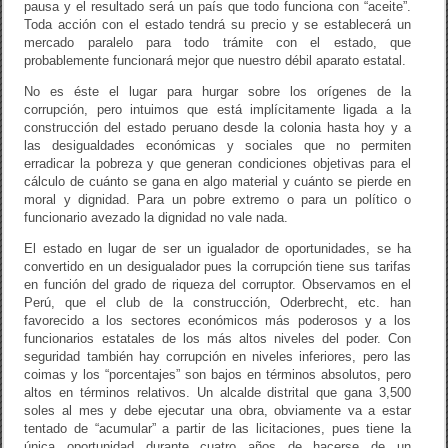
pausa y el resultado será un país que todo funciona con “aceite”.
Toda acción con el estado tendrá su precio y se establecerá un
mercado paralelo para todo trámite con el estado, que
probablemente funcionará mejor que nuestro débil aparato estatal.
No es éste el lugar para hurgar sobre los orígenes de la
corrupción, pero intuimos que está implícitamente ligada a la
construcción del estado peruano desde la colonia hasta hoy y a
las desigualdades económicas y sociales que no permiten
erradicar la pobreza y que generan condiciones objetivas para el
cálculo de cuánto se gana en algo material y cuánto se pierde en
moral y dignidad. Para un pobre extremo o para un político o
funcionario avezado la dignidad no vale nada.
El estado en lugar de ser un igualador de oportunidades, se ha
convertido en un desigualador pues la corrupción tiene sus tarifas
en función del grado de riqueza del corruptor. Observamos en el
Perú, que el club de la construcción, Oderbrecht, etc. han
favorecido a los sectores económicos más poderosos y a los
funcionarios estatales de los más altos niveles del poder. Con
seguridad también hay corrupción en niveles inferiores, pero las
coimas y los “porcentajes” son bajos en términos absolutos, pero
altos en términos relativos. Un alcalde distrital que gana 3,500
soles al mes y debe ejecutar una obra, obviamente va a estar
tentado de “acumular” a partir de las licitaciones, pues tiene la
única oportunidad durante cuatro años de hacerse de un