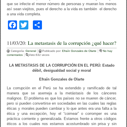
que se infecte el menor número de personas y mueran los menos
así sean viejitos, pues el derecho a la vida es también el derecho
a una vida completa.
F
T
C
a
wi
o
c
tt
m
11/03/20:
La metastasis de la corrupción ¿qué hacer?
e
er
p
Categoría:
General
Publicado por:
Efraín Gonzales de Olarte
No hay
comentarios
Visto:632 veces
b
ar
LA METASTASIS DE LA CORRUPCIÓN EN EL PERÚ: Estado
o
tir
débil, desigualdad social y moral
o
Efraín Gonzales de Olarte
k
La corrupción en el Perú se ha extendido y ramificado de tal
manera que se asemeja a la metástasis de los cánceres
malignos. El problema es que los países no se mueren de cáncer,
pero si pueden convertirse en sociedades en las cuales las reglas
éticas y morales pueden cambiar y lo que antes era una falta a la
ética y una excepción, hoy el “coimear” o corromper es una
práctica corriente y generalizada. Estamos frente a otros códigos
éticos a los cuales nos estamos acostumbrado sin prisa y sin