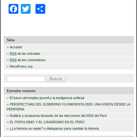
F
T
C
a
wi
o
c
tt
m
e
er
p
Meta
b
ar
Acceder
RSS
de las entradas
o
tir
RSS
de los comentarios
o
WordPress.org
k
B
u
Entradas recientes
s
El futuro del empleo juvenil y la inteligencia artificial
c
PERSPECTIVAS DEL GOBIERNO FUJIMORISTA 2026: UNA VISIÓN DESDE LA
PERIFERIA
a
Análisis y propuesta después de las elecciones del 2026 del Perú
r
EL POPULISMO Y EL CAVIARISMO EN EL PERÚ
:
¿La historia se repite? o dialogamos para cambiar la historia