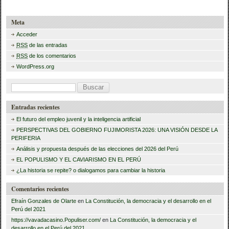
Meta
Acceder
RSS
de las entradas
RSS
de los comentarios
WordPress.org
B
u
Entradas recientes
s
El futuro del empleo juvenil y la inteligencia artificial
c
PERSPECTIVAS DEL GOBIERNO FUJIMORISTA 2026: UNA VISIÓN DESDE LA
PERIFERIA
a
Análisis y propuesta después de las elecciones del 2026 del Perú
r
EL POPULISMO Y EL CAVIARISMO EN EL PERÚ
:
¿La historia se repite? o dialogamos para cambiar la historia
Comentarios recientes
Efraín Gonzales de Olarte
en
La Constitución, la democracia y el desarrollo en el
Perú del 2021
https://vavadacasino.Populiser.com/
en
La Constitución, la democracia y el
desarrollo en el Perú del 2021