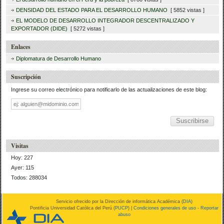
DENSIDAD DEL ESTADO PARA EL DESARROLLO HUMANO
[ 5852 vistas ]
EL MODELO DE DESARROLLO INTEGRADOR DESCENTRALIZADO Y
EXPORTADOR (DIDE)
[ 5272 vistas ]
Enlaces
Diplomatura de Desarrollo Humano
Suscripción
Ingrese su correo electrónico para notificarlo de las actualizaciones de este blog:
Dirección
de
correo
Visitas
Hoy: 227
Ayer: 115
Todos: 288034
Servicio ofrecido por la Dirección de informática Académica (
DIA
)
Pontificia Universidad Católica del Perú (
PUCP
) |
Condiciones generales de uso
-
Reportar
abuso