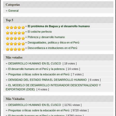
Categorías
General
Top 5
El problema de Bagua y el desarrollo humano
El cebiche perfecto
Pobreza y desarrollo humano
Desigualdades, política y ética en el Perú
Desconfianza e instituciones en el Perú
Más votados
DESARROLLO HUMANO EN EL CUSCO
[ 18 votes ]
El desarrollo humano en el Perú y la pobreza
[ 14 votes ]
Preguntas críticas sobre la educación en el Perú
[ 7 votes ]
DENSIDAD DEL ESTADO PARA EL DESARROLLO HUMANO
[ 6 votes ]
EL MODELO DE DESARROLLO INTEGRADOR DESCENTRALIZADO Y
EXPORTADOR (DIDE)
[ 4 votes ]
Más Visitados
DESARROLLO HUMANO EN EL CUSCO
[ 11761 vistas ]
Preguntas críticas sobre la educación en el Perú
[ 9720 vistas ]
El desarrollo humano en el Perú y la pobreza
[ 8780 vistas ]