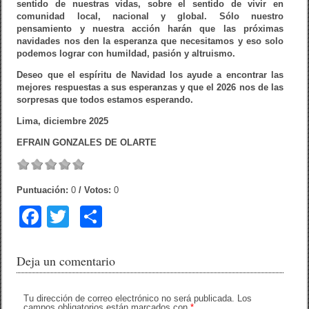
sentido de nuestras vidas, sobre el sentido de vivir en
comunidad local, nacional y global. Sólo nuestro
pensamiento y nuestra acción harán que las próximas
navidades nos den la esperanza que necesitamos y eso solo
podemos lograr con humildad, pasión y altruismo.
Deseo que el espíritu de Navidad los ayude a encontrar las
mejores respuestas a sus esperanzas y que el 2026 nos de las
sorpresas que todos estamos esperando.
Lima, diciembre 2025
EFRAIN GONZALES DE OLARTE
Puntuación:
0
/ Votos:
0
F
T
C
a
wi
o
c
tt
m
Deja un comentario
e
er
p
b
ar
Tu dirección de correo electrónico no será publicada.
Los
campos obligatorios están marcados con
*