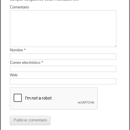
o
tir
Comentario
o
k
Nombre
*
Correo electrónico
*
Web