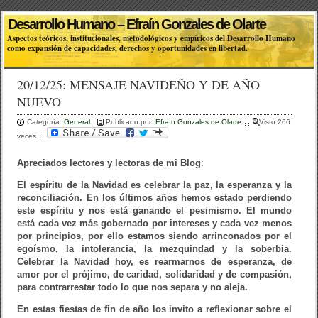
Desarrollo Humano – Efraín Gonzales de Olarte
Aspectos teóricos, institucionales, metodológicos y empíricos del Desarrollo Humano
como expansión de capacidades, derechos y oportunidades en libertad.
20/12/25: MENSAJE NAVIDEÑO Y DE AÑO
NUEVO
Categoría:
General
Publicado por:
Efraín Gonzales de Olarte
Visto:266
veces
Apreciados lectores y lectoras de mi Blog
:
El espíritu de la Navidad es celebrar la paz, la esperanza y la
reconciliación. En los últimos años hemos estado perdiendo
este espíritu y nos está ganando el pesimismo. El mundo
está cada vez más gobernado por intereses y cada vez menos
por principios, por ello estamos siendo arrinconados por el
egoísmo, la intolerancia, la mezquindad y la soberbia.
Celebrar la Navidad hoy, es rearmarnos de esperanza, de
amor por el prójimo, de caridad, solidaridad y de compasión,
para contrarrestar todo lo que nos separa y no aleja.
En estas fiestas de fin de año los invito a reflexionar sobre el