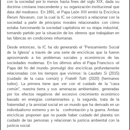
con la sociedad por lo menos hasta fines del siglo XIX, dada su
doctrina cristiana trascendente y su organización institucional que
data del medioevo. En 1891, el Papa León XIII emitió la Encíclica
Rerum Novarum
, con la cual la IC se comenzó a relacionar con la
sociedad a partir de principios morales relacionados con cómo
estaba funcionando la sociedad capitalista en su etapa industrial,
tomando partido por la situación de los obreros que trabajaban en
las fábricas en condiciones inhumanas.
Desde entonces, la IC ha ido generando el “Pensamiento Social
de la Iglesia” a través de una serie de encíclicas que la fueron
aproximando a los problemas sociales y económicos de las
sociedades modernas. En los últimos años el Papa Francisco -el
Papa del fin del mundo- promulgó dos encíclicas profundamente
relacionadas con los tiempos que vivimos: la
Laudato Si
(2015)
(cuidado de la casa común) y
Fratelli Tutti
(2020) (hermanos
todos). La primera tiene que ver con el cuidado de la “casa
común”, nuestra tierra y sus amenazas ambientales, generadas
por los efectos negativos del excesivo crecimiento económico
basado en energías contaminantes y, la segunda, trata de la
fraternidad y la amistad social en un mundo que ha derivado en un
individualismo extremo y en la confrontación y la guerra. Ambas
encíclicas proponen que no puede haber cuidado del planeta sin
cuidado de las personas y relacionan la justicia ambiental con la
justicia social.