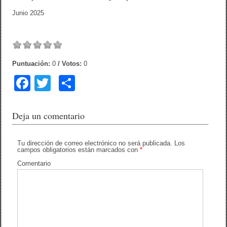
Junio 2025
Puntuación:
0
/ Votos:
0
F
T
C
a
wi
o
c
tt
m
Deja un comentario
e
er
p
b
ar
Tu dirección de correo electrónico no será publicada.
Los
campos obligatorios están marcados con
*
o
tir
Comentario
o
k