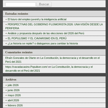
B
u
Entradas recientes
s
El futuro del empleo juvenil y la inteligencia artificial
c
PERSPECTIVAS DEL GOBIERNO FUJIMORISTA 2026: UNA VISIÓN DESDE LA
PERIFERIA
a
Análisis y propuesta después de las elecciones del 2026 del Perú
r
EL POPULISMO Y EL CAVIARISMO EN EL PERÚ
:
¿La historia se repite? o dialogamos para cambiar la historia
Comentarios recientes
Efraín Gonzales de Olarte
en
La Constitución, la democracia y el desarrollo en el
Perú del 2021
https://vavadacasino.Populiser.com/
en
La Constitución, la democracia y el
desarrollo en el Perú del 2021
Archivos
julio 2026
junio 2026
mayo 2026
abril 2026
febrero 2026