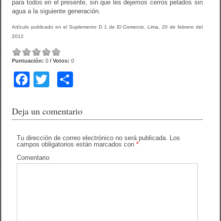
para todos en el presente, sin que les dejemos cerros pelados sin
agua a la siguiente generación.
Artículo publicado en el Suplemento D 1 de El Comercio, Lima, 20 de febrero del
2012
Puntuación:
0
/ Votos:
0
F
T
C
a
wi
o
c
tt
m
Deja un comentario
e
er
p
b
ar
Tu dirección de correo electrónico no será publicada.
Los
campos obligatorios están marcados con
*
o
tir
Comentario
o
k