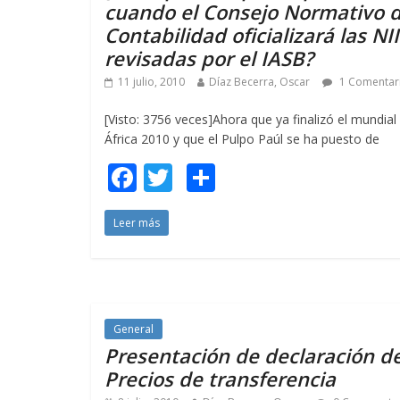
cuando el Consejo Normativo 
Contabilidad oficializará las NI
revisadas por el IASB?
11 julio, 2010
Díaz Becerra, Oscar
1 Comentar
[Visto: 3756 veces]Ahora que ya finalizó el mundial
África 2010 y que el Pulpo Paúl se ha puesto de
F
T
C
ac
w
o
Leer más
e
itt
m
b
er
p
o
ar
o
ti
General
k
r
Presentación de declaración d
Precios de transferencia