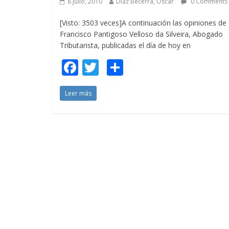
8 julio, 2010
Díaz Becerra, Oscar
0 Comments
[Visto: 3503 veces]A continuación las opiniones de
Francisco Pantigoso Velloso da Silveira, Abogado
Tributarista, publicadas el día de hoy en
F
T
C
ac
w
o
Leer más
e
itt
m
b
er
p
o
ar
o
ti
k
r