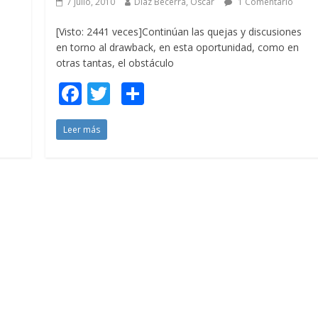
7 julio, 2010
Díaz Becerra, Oscar
1 Comentario
[Visto: 2441 veces]Continúan las quejas y discusiones
en torno al drawback, en esta oportunidad, como en
otras tantas, el obstáculo
F
T
C
ac
w
o
Leer más
e
itt
m
b
er
p
o
ar
o
ti
k
r