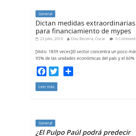
o
ar
o
ti
General
Dictan medidas extraordinarias
k
r
para financiamiento de mypes
23 julio, 2010
Díaz Becerra, Oscar
0 Comment
[Visto: 1839 veces]El sector concentra un poco má
95% de las unidades económicas del país y el 60%
F
T
C
ac
w
o
Leer más
e
itt
m
b
er
p
o
ar
o
ti
General
k
r
¿El Pulpo Paúl podrá predecir