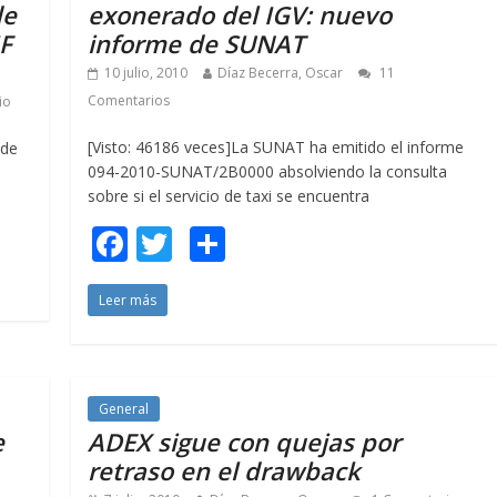
k
r
de
exonerado del IGV: nuevo
IF
informe de SUNAT
10 julio, 2010
Díaz Becerra, Oscar
11
Comentarios
io
[Visto: 46186 veces]La SUNAT ha emitido el informe
 de
094-2010-SUNAT/2B0000 absolviendo la consulta
sobre si el servicio de taxi se encuentra
F
T
C
ac
w
o
Leer más
e
itt
m
b
er
p
o
ar
o
ti
General
e
ADEX sigue con quejas por
k
r
retraso en el drawback