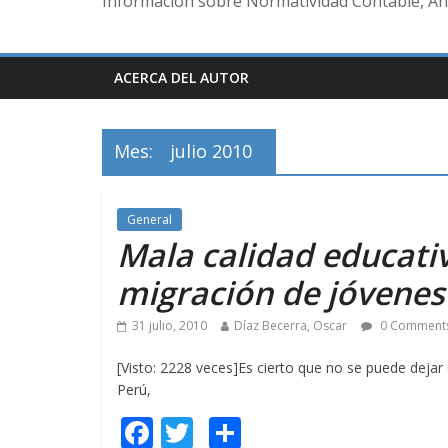
Información sobre Normatividad Contable, Aná
ACERCA DEL AUTOR
Mes:
julio 2010
General
Mala calidad educati
migración de jóvenes
31 julio, 2010
Díaz Becerra, Oscar
0 Comment
[Visto: 2228 veces]Es cierto que no se puede dej
Perú,
F
T
C