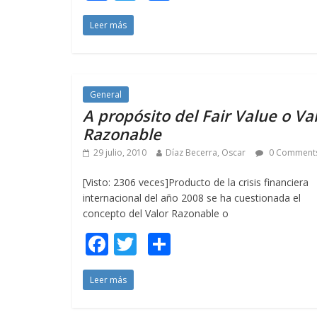
ac
w
o
Leer más
e
itt
m
b
er
p
o
ar
o
ti
General
A propósito del Fair Value o Va
k
r
Razonable
29 julio, 2010
Díaz Becerra, Oscar
0 Comment
[Visto: 2306 veces]Producto de la crisis financiera
internacional del año 2008 se ha cuestionada el
concepto del Valor Razonable o
F
T
C
ac
w
o
Leer más
e
itt
m
b
er
p