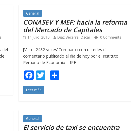
o
ar
o
ti
General
CONASEV Y MEF: hacia la reforma
k
r
del Mercado de Capitales
s
14 julio, 2010
Díaz Becerra, Oscar
0 Comments
s del
[Visto: 2482 veces]Comparto con ustedes el
 de
comentario publicado el día de hoy por el Instituto
Peruano de Economía – IPE
F
T
C
ac
w
o
Leer más
e
itt
m
b
er
p
o
ar
o
ti
General
El servicio de taxi se encuentra