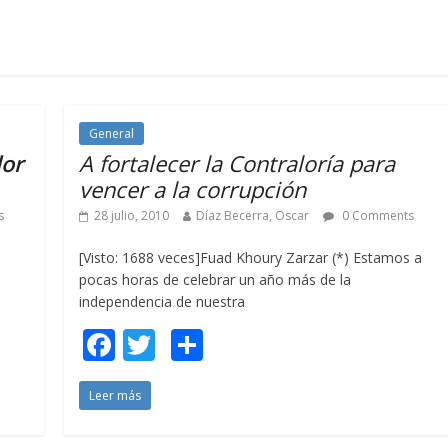
General
lor
A fortalecer la Contraloría para
vencer a la corrupción
s
28 julio, 2010
Díaz Becerra, Oscar
0 Comments
[Visto: 1688 veces]Fuad Khoury Zarzar (*) Estamos a
pocas horas de celebrar un año más de la
independencia de nuestra
F
T
C
ac
w
o
Leer más
e
itt
m
b
er
p