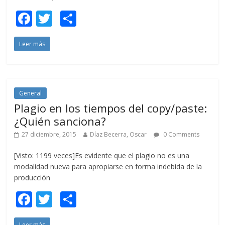
F
T
C
ac
w
o
Leer más
e
itt
m
b
er
p
o
ar
o
ti
General
Plagio en los tiempos del copy/paste:
k
r
¿Quién sanciona?
27 diciembre, 2015
Díaz Becerra, Oscar
0 Comments
[Visto: 1199 veces]Es evidente que el plagio no es una
modalidad nueva para apropiarse en forma indebida de la
producción
F
T
C
ac
w
o
Leer más