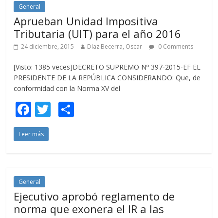
o
ti
General
Aprueban Unidad Impositiva
k
r
Tributaria (UIT) para el año 2016
24 diciembre, 2015
Díaz Becerra, Oscar
0 Comments
[Visto: 1385 veces]DECRETO SUPREMO Nº 397-2015-EF EL
PRESIDENTE DE LA REPÚBLICA CONSIDERANDO: Que, de
conformidad con la Norma XV del
F
T
C
ac
w
o
Leer más
e
itt
m
b
er
p
o
ar
o
ti
General
Ejecutivo aprobó reglamento de
k
r
norma que exonera el IR a las