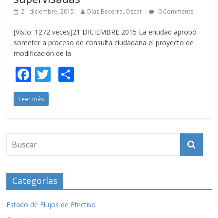
21 diciembre, 2015
Díaz Becerra, Oscar
0 Comments
[Visto: 1272 veces]21 DICIEMBRE 2015 La entidad aprobó
someter a proceso de consulta ciudadana el proyecto de
modificación de la
F
T
C
ac
w
o
Leer más
e
itt
m
b
er
p
o
ar
o
ti
k
r
Categorías
Estado de Flujos de Efectivo