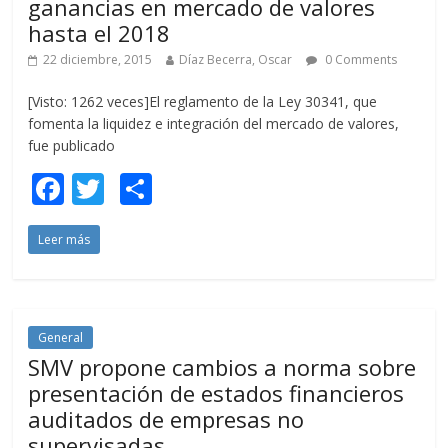
ganancias en mercado de valores
hasta el 2018
22 diciembre, 2015
Díaz Becerra, Oscar
0 Comments
[Visto: 1262 veces]El reglamento de la Ley 30341, que
fomenta la liquidez e integración del mercado de valores,
fue publicado
F
T
C
ac
w
o
Leer más
e
itt
m
b
er
p
o
ar
o
ti
General
SMV propone cambios a norma sobre
k
r
presentación de estados financieros
auditados de empresas no
supervisadas