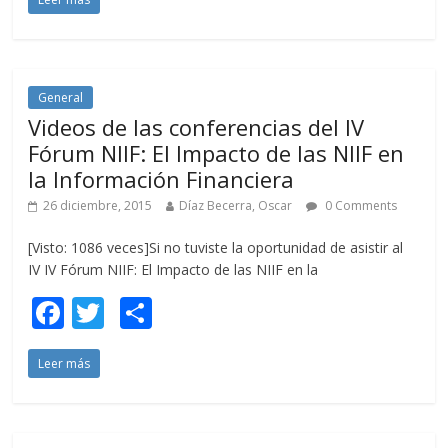
e
itt
m
b
er
p
o
ar
o
ti
General
Videos de las conferencias del IV
k
r
Fórum NIIF: El Impacto de las NIIF en
la Información Financiera
26 diciembre, 2015
Díaz Becerra, Oscar
0 Comments
[Visto: 1086 veces]Si no tuviste la oportunidad de asistir al
IV IV Fórum NIIF: El Impacto de las NIIF en la
F
T
C
ac
w
o
Leer más
e
itt
m
b
er
p
o
ar