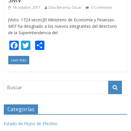
16 octubre, 2011
Díaz Becerra, Oscar
0 Comments
[Visto: 1724 veces]El Ministerio de Economía y Finanzas-
MEF ha designado a los nuevos integrantes del directorio
de la Superintendencia del
F
T
C
ac
w
o
Leer más
e
itt
m
b
er
p
o
ar
o
ti
k
r
Categorías
Estado de Flujos de Efectivo