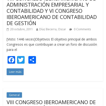
k
r
ADMINISTRACIÓN EMPRESARIAL Y
CONTABILIDAD Y VI CONGRESO
IBEROAMERICANO DE CONTABILIDAD
DE GESTIÓN
20 octubre, 2011
Díaz Becerra, Oscar
0 Comments
[Visto: 1446 veces]Objetivos El objetivo principal de ambos
Congresos es que contribuyan a crear un foro de discusión
para el
F
T
C
ac
w
o
Leer más
e
itt
m
b
er
p
o
ar
o
ti
General
VIII CONGRESO IBEROAMERICANO DE
k
r