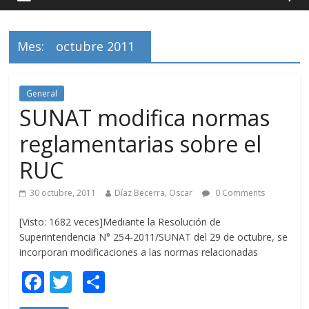
Mes:
octubre 2011
General
SUNAT modifica normas
reglamentarias sobre el
RUC
30 octubre, 2011
Díaz Becerra, Oscar
0 Comments
[Visto: 1682 veces]Mediante la Resolución de
Superintendencia N° 254-2011/SUNAT del 29 de octubre, se
incorporan modificaciones a las normas relacionadas
F
T
C
ac
w
o