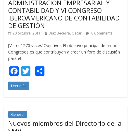
ADMINISTRACIÓN EMPRESARIAL Y
CONTABILIDAD Y VI CONGRESO
IBEROAMERICANO DE CONTABILIDAD
DE GESTIÓN
20 octubre, 2011
Díaz Becerra, Oscar
0 Comments
[Visto: 1270 veces]Objetivos El objetivo principal de ambos
Congresos es que contribuyan a crear un foro de discusión
para el
F
T
C
ac
w
o
Leer más
e
itt
m
b
er
p
o
ar
o
ti
General
Nuevos miembros del Directorio de la
k
r
SMV