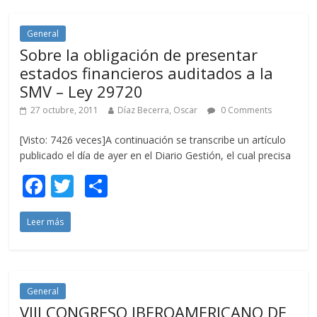
o
ar
o
ti
General
Sobre la obligación de presentar
k
r
estados financieros auditados a la
SMV – Ley 29720
27 octubre, 2011
Díaz Becerra, Oscar
0 Comments
[Visto: 7426 veces]A continuación se transcribe un artículo
publicado el día de ayer en el Diario Gestión, el cual precisa
F
T
C
ac
w
o
Leer más
e
itt
m
b
er
p
o
ar
o
ti
General
VIII CONGRESO IBEROAMERICANO DE