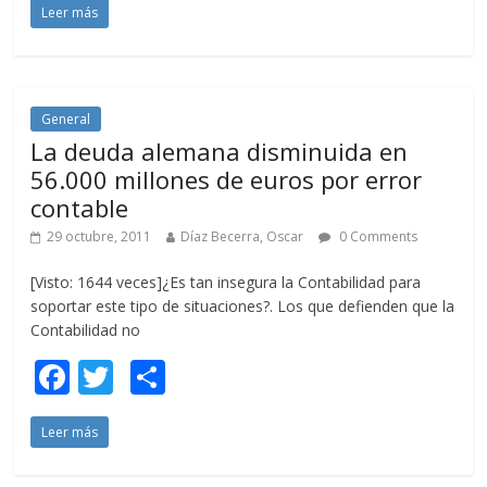
Leer más
e
itt
m
b
er
p
o
ar
o
ti
General
La deuda alemana disminuida en
k
r
56.000 millones de euros por error
contable
29 octubre, 2011
Díaz Becerra, Oscar
0 Comments
[Visto: 1644 veces]¿Es tan insegura la Contabilidad para
soportar este tipo de situaciones?. Los que defienden que la
Contabilidad no
F
T
C
ac
w
o
Leer más
e
itt
m
b
er
p