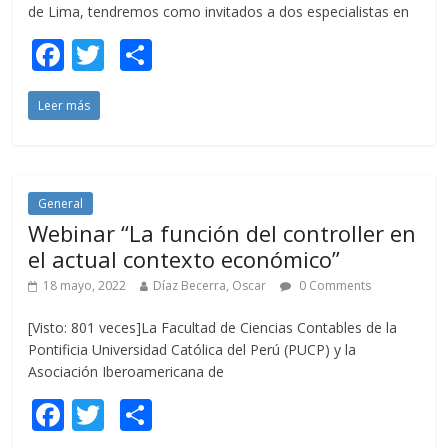
de Lima, tendremos como invitados a dos especialistas en
F
T
C
ac
w
o
Leer más
e
itt
m
b
er
p
o
ar
o
ti
General
Webinar “La función del controller en
k
r
el actual contexto económico”
18 mayo, 2022
Díaz Becerra, Oscar
0 Comments
[Visto: 801 veces]La Facultad de Ciencias Contables de la
Pontificia Universidad Católica del Perú (PUCP) y la
Asociación Iberoamericana de
F
T
C
ac
w
o