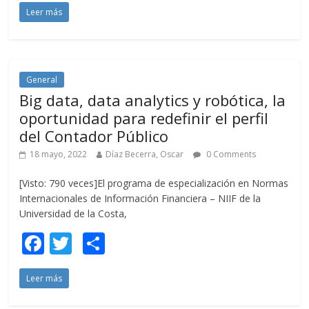
Leer más
e
itt
m
b
er
p
o
ar
o
ti
General
Big data, data analytics y robótica, la
k
r
oportunidad para redefinir el perfil
del Contador Público
18 mayo, 2022
Díaz Becerra, Oscar
0 Comments
[Visto: 790 veces]El programa de especialización en Normas
Internacionales de Información Financiera – NIIF de la
Universidad de la Costa,
F
T
C
ac
w
o
Leer más
e
itt
m