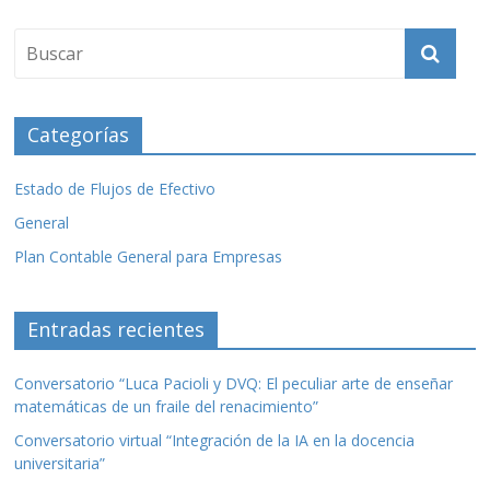
b
er
p
o
ar
o
ti
k
r
Categorías
Estado de Flujos de Efectivo
General
Plan Contable General para Empresas
Entradas recientes
Conversatorio “Luca Pacioli y DVQ: El peculiar arte de enseñar
matemáticas de un fraile del renacimiento”
Conversatorio virtual “Integración de la IA en la docencia
universitaria”