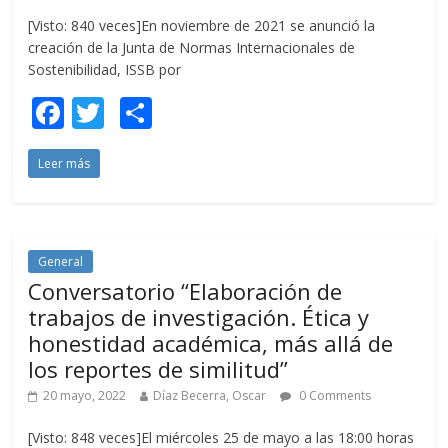
[Visto: 840 veces]En noviembre de 2021 se anunció la
creación de la Junta de Normas Internacionales de
Sostenibilidad, ISSB por
F
T
C
ac
w
o
Leer más
e
itt
m
b
er
p
o
ar
o
ti
General
Conversatorio “Elaboración de
k
r
trabajos de investigación. Ética y
honestidad académica, más allá de
los reportes de similitud”
20 mayo, 2022
Díaz Becerra, Oscar
0 Comments
[Visto: 848 veces]El miércoles 25 de mayo a las 18:00 horas