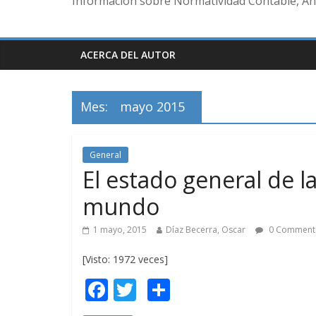
Información sobre Normatividad Contable, Aná
ACERCA DEL AUTOR
Mes:
mayo 2015
General
El estado general de la
mundo
1 mayo, 2015
Díaz Becerra, Oscar
0 Comment
[Visto: 1972 veces]
F
T
C
ac
w
o