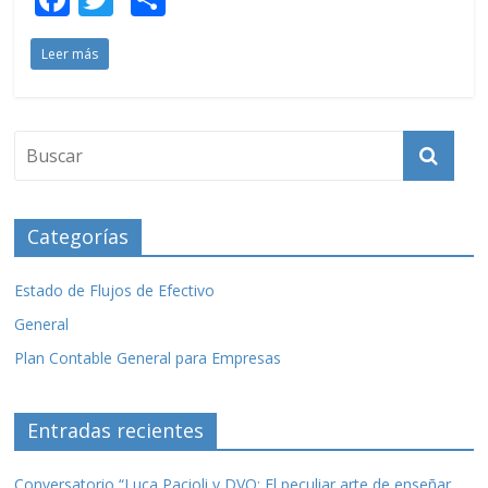
ac
w
o
Leer más
e
itt
m
b
er
p
o
ar
o
ti
k
r
Categorías
Estado de Flujos de Efectivo
General
Plan Contable General para Empresas
Entradas recientes
Conversatorio “Luca Pacioli y DVQ: El peculiar arte de enseñar