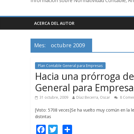
Información sobre Normatividad Contable, Aná
ACERCA DEL AUTOR
Mes:
octubre 2009
Plan Contable General para Empresas
Hacia una prórroga de 
General para Empresa
31 octubre, 2009
Díaz Becerra, Oscar
8 Comen
[Visto: 5708 veces]Se ha vuelto muy común en la le
distintas
F
T
C