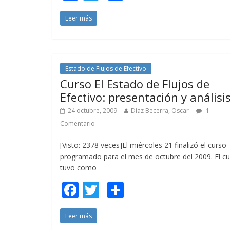
ac
w
o
Leer más
e
itt
m
b
er
p
o
ar
o
ti
Estado de Flujos de Efectivo
Curso El Estado de Flujos de
k
r
Efectivo: presentación y análisis
24 octubre, 2009
Díaz Becerra, Oscar
1
Comentario
[Visto: 2378 veces]El miércoles 21 finalizó el curso
programado para el mes de octubre del 2009. El c
tuvo como
F
T
C
ac
w
o
Leer más
e
itt
m