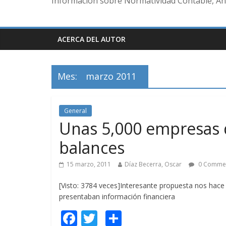
Información sobre Normatividad Contable, Aná
ACERCA DEL AUTOR
Mes:
marzo 2011
General
Unas 5,000 empresas 
balances
15 marzo, 2011
Díaz Becerra, Oscar
0 Comme
[Visto: 3784 veces]Interesante propuesta nos hac
presentaban información financiera
F
T
C