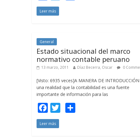
ac
w
o
Leer más
e
itt
m
b
er
p
o
ar
o
ti
General
Estado situacional del marco
k
r
normativo contable peruano
13 marzo, 2011
Díaz Becerra, Oscar
0 Comme
[Visto: 6935 veces]A MANERA DE INTRODUCCIÓN
una realidad que la contabilidad es una fuente
importante de información para las
F
T
C
ac
w
o
Leer más
e
itt
m
b
er
p