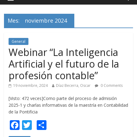
Mes:
noviembre 2024
General
Webinar “La Inteligencia
Artificial y el futuro de la
profesión contable”
19 noviembre, 2024
Díaz Becerra, Oscar
0 Comments
[Visto: 472 veces]Como parte del proceso de admisión
2025-1 y charlas informativas de la maestría en Contabilidad
de la Pontificia
F
T
C
ac
w
o