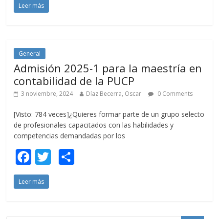
Leer más
e
itt
m
b
er
p
o
ar
o
ti
General
Admisión 2025-1 para la maestría en
k
r
contabilidad de la PUCP
3 noviembre, 2024
Díaz Becerra, Oscar
0 Comments
[Visto: 784 veces]¿Quieres formar parte de un grupo selecto
de profesionales capacitados con las habilidades y
competencias demandadas por los
F
T
C
ac
w
o
Leer más
e
itt
m
b
er
p