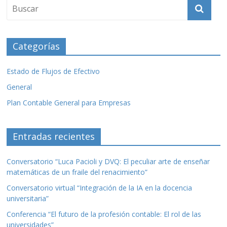
o
ar
o
ti
k
r
Categorías
Estado de Flujos de Efectivo
General
Plan Contable General para Empresas
Entradas recientes
Conversatorio “Luca Pacioli y DVQ: El peculiar arte de enseñar
matemáticas de un fraile del renacimiento”
Conversatorio virtual “Integración de la IA en la docencia
universitaria”
Conferencia “El futuro de la profesión contable: El rol de las
universidades”