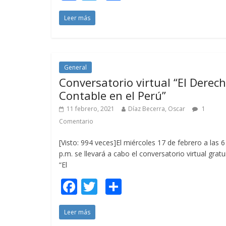
ac
w
o
Leer más
e
itt
m
b
er
p
o
ar
o
ti
General
Conversatorio virtual “El Derec
k
r
Contable en el Perú”
11 febrero, 2021
Díaz Becerra, Oscar
1
Comentario
[Visto: 994 veces]El miércoles 17 de febrero a las 6
p.m. se llevará a cabo el conversatorio virtual gratu
“El
F
T
C
ac
w
o
Leer más
e
itt
m