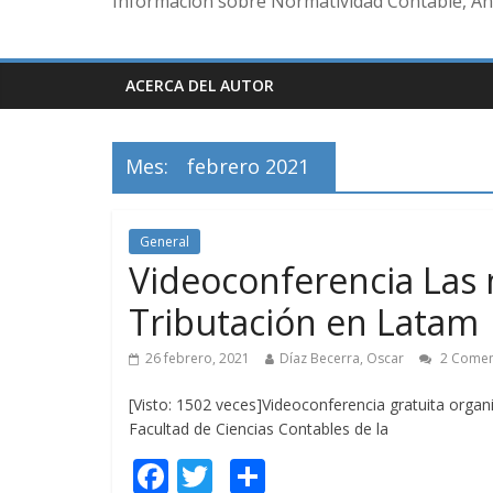
Información sobre Normatividad Contable, Aná
ACERCA DEL AUTOR
Mes:
febrero 2021
General
Videoconferencia Las 
Tributación en Latam
26 febrero, 2021
Díaz Becerra, Oscar
2 Comen
[Visto: 1502 veces]Videoconferencia gratuita organ
Facultad de Ciencias Contables de la
F
T
C