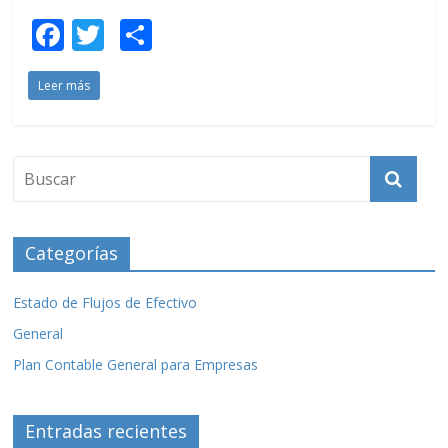
F
T
C
ac
w
o
Leer más
e
itt
m
b
er
p
o
ar
o
ti
k
r
Categorías
Estado de Flujos de Efectivo
General
Plan Contable General para Empresas
Entradas recientes