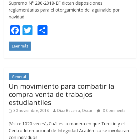
Supremo N° 280-2018-EF dictan disposiciones
reglamentarias para el otorgamiento del aguinaldo por
navidad
F
T
C
ac
w
o
Leer más
e
itt
m
b
er
p
o
ar
o
ti
General
Un movimiento para combatir la
k
r
compra-venta de trabajos
estudiantiles
30 noviembre, 2018
Díaz Becerra, Oscar
0 Comments
[Visto: 1020 veces]¿Cuál es la manera en que Turnitin y el
Centro Internacional de Integridad Académica se involucran
con individuos